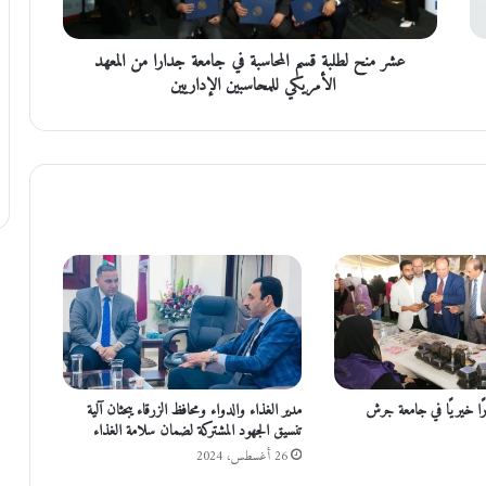
ط
ل
عشر منح لطلبة قسم المحاسبة في جامعة جدارا من المعهد
ب
ة
الأمريكي للمحاسبين الإداريين
ق
س
م
ا
ل
م
ح
ا
س
ب
ة
ف
ي
ج
ارًا خيريًا في جامعة جرش
مدير الغذاء والدواء ومحافظ الزرقاء يبحثان آلية
ا
تنسيق الجهود المشتركة لضمان سلامة الغذاء
م
26 أغسطس، 2024
ع