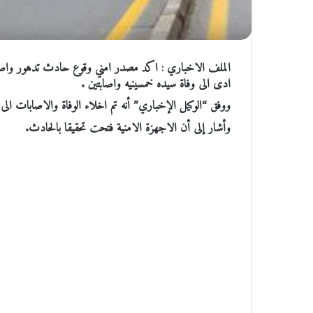
الملف الاخباري : اكد مصدر امني وقوع حادث تدهور واصطدا
ادى الى وفاة سيده خمسينيه واصابتين .
ووفق “الوكيل الإخباري” أنه تم اخلاء الوفاة والاصابات ال
وأشار إلى أن الاجهزة الامنية فتحت تحقيقا بالحادث.