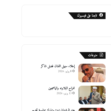
تابعنا على فيسبوك
منوعات
إخلاء سبيل الفنان فضل شاكر
8 يوليو، 2026
افراح البلاونه والياصجين
13 يونيو، 2026
هند الرشدان تهنئ وتبارك بمناسبة تخرج