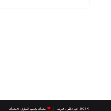
و
ا
ر
ا
ل
ش
م
ا
ل
ي
ة
غ
د
اً
© 2026 جميع الحقوق محفوظة |
استضافة وتصميم السطري للاستضافة