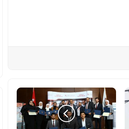
ع
ش
ر
م
ن
ح
ل