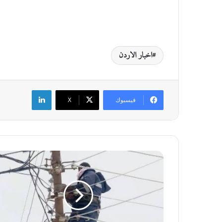
اخبار الاردن
لينكدإن
فيسبوك
‫X
ف
ص
ل
م
ب
ر
م