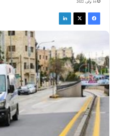
16 نوفمبر، 2022
فيسبوك
‫X
لينكدإن