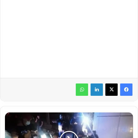
لينكدإن
واتساب
٤
إ
ص
ا