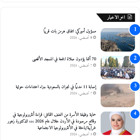
ن
ي
اخر الاخبار
ة
ب
مسؤول أميركي: اتفاق هرمز بات قريبًا
ا
8 أغسطس، 2026
ل
ز
ر
ق
70 ألفا يؤدون صلاة الجمعة في المسجد الأقصى
ا
7 أغسطس، 2026
ء
إصابة 11 مدنيًا في نجران بالسعودية جراء اعتداءات حوثية
7 أغسطس، 2026
حماية وظيفة الأسرة من العنف القاتل: قراءة أنثروبولوجية في
وقائع مرصودة في الأردن خلال عام 2026 ،،، الدكتورة زهور
غرايبة/باحثة في الأنثروبولوجيا الاجتماعية
5 أغسطس، 2026