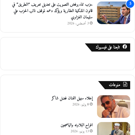
حزب نماء يرفض التصويت على تعديل تعريف “الطريق” في
قانون الملكية العقارية ويؤكد دعمه لموقف نائب الحزب علي
سليمان الغزاوي
3 أغسطس، 2026
تابعنا على فيسبوك
منوعات
إخلاء سبيل الفنان فضل شاكر
8 يوليو، 2026
افراح البلاونه والياصجين
13 يونيو، 2026