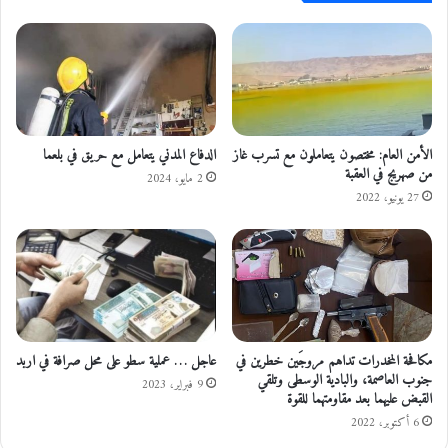
ا
ا
ت
م
ن
ن
ا
ب
ع
ر
و
ت
ر
ب
ا
ة
الأمن العام: مختصون يتعاملون مع تسرب غاز
الدفاع المدني يتعامل مع حريق في بلعما
ل
من صهريج في العقبة
ن
2 مايو، 2024
م
ق
27 يونيو، 2022
س
ي
ت
ب
م
ف
ر
ي
ة
م
ل
د
ل
ا
مكافحة المخدرات تداهم مروجَين خطرين في
عاجل … عملية سطو على محل صرافة في اربد
ا
ه
جنوب العاصمة، والبادية الوسطى وتلقي
ن
م
9 فبراير، 2023
القبض عليهما بعد مقاومتهما للقوة
ة
6 أكتوبر، 2022
ا
م