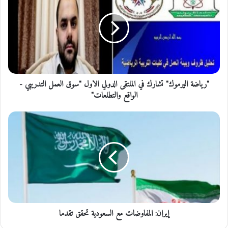
ي
ا
ض
ة
ا
ل
ي
"رياضة اليرموك" تشارك في الملتقى الدولي الاول "سوق العمل التدريبي -
ر
م
الواقع والتطلعات"
و
ك
إ
"
ي
ت
ر
ش
ا
ا
ن
ر
:
ك
ا
ف
ل
ي
م
ا
إيران: المفاوضات مع السعودية تحقق تقدما
ف
ل
ا