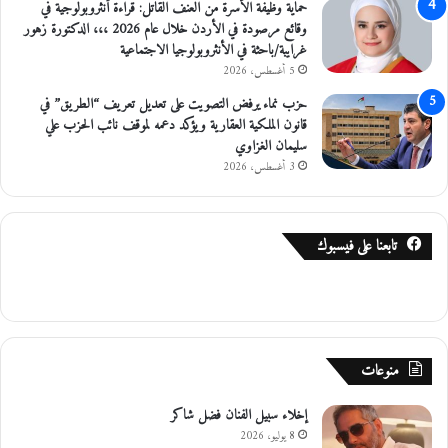
حماية وظيفة الأسرة من العنف القاتل: قراءة أنثروبولوجية في
ت
وقائع مرصودة في الأردن خلال عام 2026 ،،، الدكتورة زهور
ط
غرايبة/باحثة في الأنثروبولوجيا الاجتماعية
ل
5 أغسطس، 2026
ع
ا
حزب نماء يرفض التصويت على تعديل تعريف “الطريق” في
ت
قانون الملكية العقارية ويؤكد دعمه لموقف نائب الحزب علي
"
سليمان الغزاوي
3 أغسطس، 2026
تابعنا على فيسبوك
منوعات
إخلاء سبيل الفنان فضل شاكر
8 يوليو، 2026