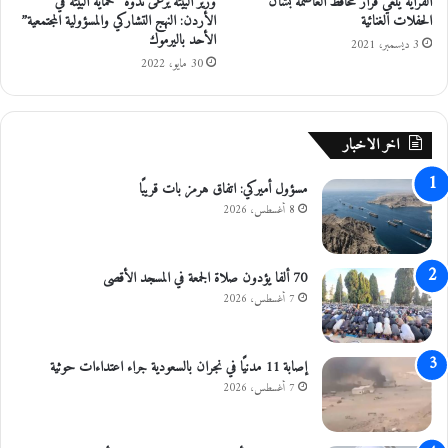
الفراية يلغي قرار محافظ العاصمة بشأن
وزير البيئة يرعى ندوة “حماية البيئة في
ل
م
الحفلات الغنائية
الأردن: النهج التشاركي والمسؤولية المجتمعية”
ع
ا
الأحد باليرموك
م
3 ديسمبر، 2021
30 مايو، 2022
ل
ا
ل
ت
اخر الاخبار
د
ر
مسؤول أميركي: اتفاق هرمز بات قريبًا
ي
8 أغسطس، 2026
ب
ي
-
ا
70 ألفا يؤدون صلاة الجمعة في المسجد الأقصى
ل
7 أغسطس، 2026
و
ا
ق
إصابة 11 مدنيًا في نجران بالسعودية جراء اعتداءات حوثية
ع
7 أغسطس، 2026
و
ا
ل