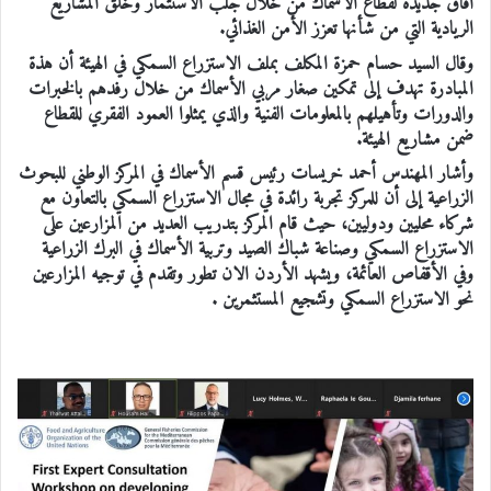
آفاق جديدة لقطاع الأسماك من خلال جلب الاستثمار وخلق المشاريع
الريادية التي من شأنها تعزز الأمن الغذائي.
وقال السيد حسام حمزة المكلف بملف الاستزراع السمكي في الهيئة أن هذة
المبادرة تهدف إلى تمكين صغار مربي الأسماك من خلال رفدهم بالخبرات
والدورات وتأهيلهم بالمعلومات الفنية والذي يمثلوا العمود الفقري للقطاع
ضمن مشاريع الهيئة.
وأشار المهندس أحمد خريسات رئيس قسم الأسماك في المركز الوطني للبحوث
الزراعية إلى أن للمركز تجربة رائدة في مجال الاستزراع السمكي بالتعاون مع
شركاء محليين ودوليين، حيث قام المركز بتدريب العديد من المزارعين على
الاستزراع السمكي وصناعة شباك الصيد وتربية الأسماك في البرك الزراعية
وفي الأقفاص العائمة، ويشهد الأردن الان تطور وتقدم في توجيه المزارعين
نحو الاستزراع السمكي وتشجيع المستثمرين .