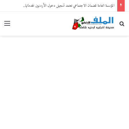
المؤسسة العامة للضمان الاجتماعي تعتمد تسجيل دخول الأردنيين لخدماتها الإلكترونية من خلال “سند”
بحث عن
القا