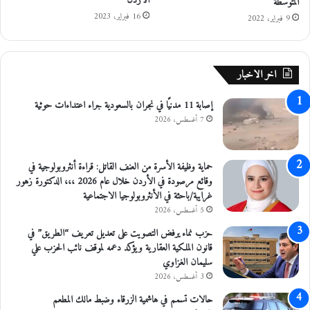
الأردن
المتوسطة
ص
ي
16 فبراير، 2023
9 فبراير، 2022
ل
اخر الاخبار
إصابة 11 مدنيًا في نجران بالسعودية جراء اعتداءات حوثية
7 أغسطس، 2026
حماية وظيفة الأسرة من العنف القاتل: قراءة أنثروبولوجية في
وقائع مرصودة في الأردن خلال عام 2026 ،،، الدكتورة زهور
غرايبة/باحثة في الأنثروبولوجيا الاجتماعية
5 أغسطس، 2026
حزب نماء يرفض التصويت على تعديل تعريف “الطريق” في
قانون الملكية العقارية ويؤكد دعمه لموقف نائب الحزب علي
سليمان الغزاوي
3 أغسطس، 2026
حالات تسمم في هاشمية الزرقاء وضبط مالك المطعم