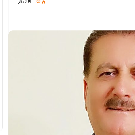
723
3 دقائق