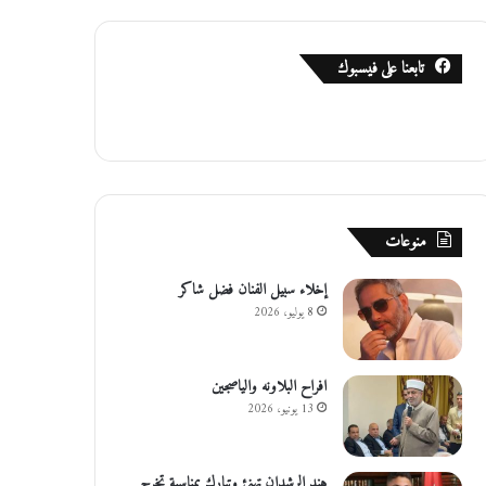
تابعنا على فيسبوك
منوعات
إخلاء سبيل الفنان فضل شاكر
8 يوليو، 2026
افراح البلاونه والياصجين
13 يونيو، 2026
هند الرشدان تهنئ وتبارك بمناسبة تخرج