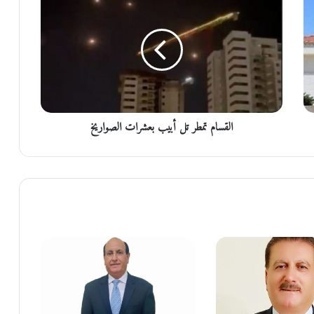
ل
ق
س
ا
م
ت
م
ط
القسام تمطر تل أبيب بعشرات الصواريخ
ر
ت
ل
أ
ب
ي
ب
ب
ع
ش
ر
ا
ت