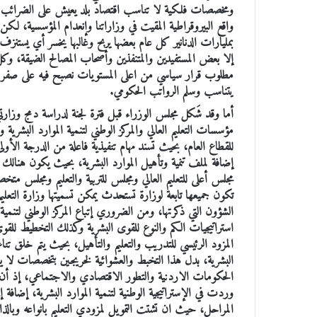
ومخصصات فلكية لا تناسب اقتصاد بلد يعيش على الضرائب 
واقع البيروقراطية المقيت في وزاراتنا وإنعدام المؤسسية، لكن
بمليارات الدنانير كل عام بعضها يربح وغالبها يخسر أي يستنزف
إلا بعض المستفيدين والمتنفذين وأصحاب المصالح الضيقة، وكل
مطلوب قرار سياسي من اعلى المستويات نصبح فيه على صفر هي
يتناسب وسلم الرواتب الحكومي.
أما وقد شَكل مجلس الوزراء قبل فترة لجنة لدراسة دمج وزارتي الت
مؤسسات التعليم العالي والمركز الوطني لتنمية الموارد البشرية 
للقطاع العام، بحيث تسند مهام تنفيذية فاعلة من الدرجة الأولى
إضافة لملف تنمية وتأهيل الموارد البشرية، بحيث يكون هنال
مجلس أعلى للتعليم العالي ومجلس للتربية والتعليم ومجلس متخص
تكون جميعها تابعة لوزارة تستحدث يمكن تسميتها وزارة التعلي
الشؤون التي ذكرتها، ومن الضروري إتباع المركز الوطني لتنمية 
استراتيجيات الكم والنوع للقوى البشرية وكذلك التخطيط للقوى 
المزود الرئيسي للتدريب والتعليم والتأهيل، بحيث يتم خلق ت
البشرية، بدل هذا التخبط والعشوائية لخريجين بتخصصات لا 
الحكومات الاردنية والتطور الاقتصادي والاجتماعي، إذ أن 
وردت في الإستراتيجية الوطنية لتنمية الموارد البشرية، إضاف
المراحل، حيث ان تشتت التمويل لمزودي التعليم بانواعه وبالذا