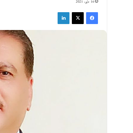
16 مايو، 2021
فيسبوك
‫X
لينكدإن