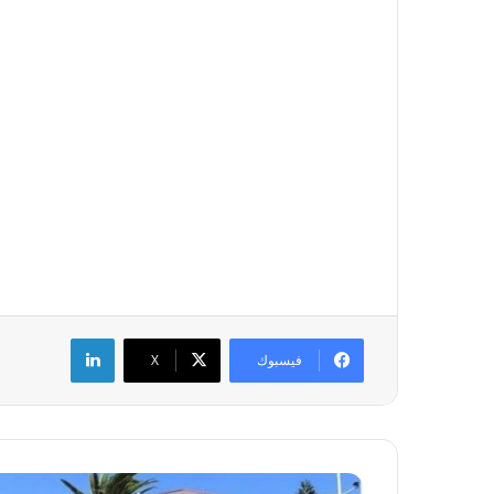
لينكدإن
فيسبوك
‫X
ق