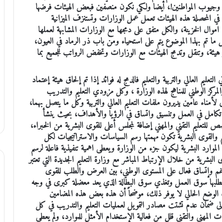
وجيوب المواطنين!، أيضا ولكي نكون منصفين فبعض الهيئات فرضها
 في المحصلة هذه الهيئات تعمل عمل الوزارات وتستنزف الميزانية
 اموال الخزينة، والكل متفق على دمجها مع الوزارات المشابهة لعملها
 ما تم بهذا الموضوع يتم على استحياء ومن باب ذر الرماد في العيون،
ئة، وتنقل وتدمج الهيئات مع الوزارات وتخفض الرواتب للجميع بما
عليم العالي والتربية والتعليم فالدمج له فوائد إذا تم إلحاق هيئة إعتماد
والمركز الوطني للمناهج لهذه الوزارة ، وكل مزودي التعليم والتدريب
 لأمناء عامين يديرون ملفات التعليم العالي والتربية وكل ما يتصل بهما،
ك تكامل في العمل وتنسيق واتساق في الرؤيا والأهداف، بحيث ينشأ
ص للتعليم التقني والمهني إضافة لمجلس أعلى للقوى البشرية من الخبراء،
م والقوى البشرية تكون مهمتها رسم السياسات والاستراتيجيات لكل
الموارد البشرية ليكون جزء من الوزارة ويعطى اهمية تنفيذية فاعلة لرسم
البشرية من خلال الإرتباط المباشر مع وزارة التعليم الجديدة التي تعتبر
ناغم وإتساق فعال على المستوى الوطني، بين العرض والطلب للقوى
يطلبها سوق العمل وتغذي سوق البطالة الذي يعد معضلة كبرى في وجه
الوضع الحالي لا يوفر ذلك، موضحاً أن هذه بعض هذه المضامين
ة إلى ضمان عدم تشتت مصادر التمويل لعمليات التعليم والتدريب في كل
ت المهني والتقني قلل من فعالية الإستخدام الأمثل للموارد، ولم يعطي