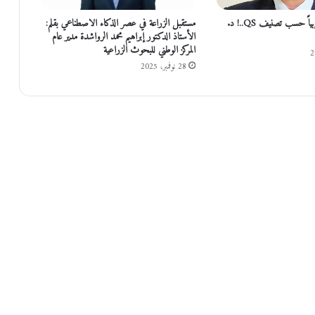
ا
ل
ترتيب جامعاتنا عربياً حسب تصنيف QS..! د.
مستقبل الزراعة في عصر الذكاء الاصطناعي بقلم:
ص
الأستاذ الدكتور إبراهيم محمد الرواشدة مدير عام
و
المركز الوطني للبحوث الزراعية
ا
28 نوفمبر، 2025
ر
ي
خ