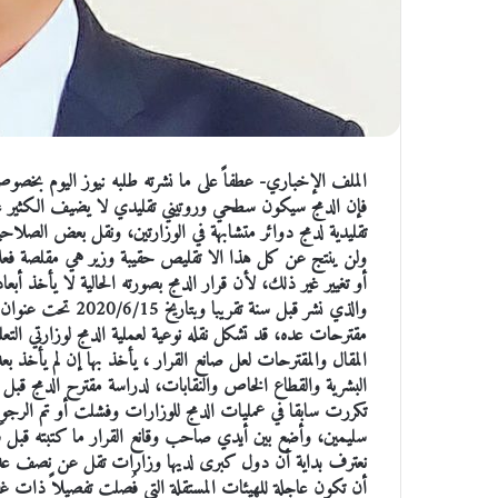
الملف الإخباري- عطفاً على ما نشرته طلبه نيوز اليوم بخصوص
فإن الدمج سيكون سطحي وروتيني تقليدي لا يضيف الكثير على م
تقليدية لدمج دوائر متشابهة في الوزارتين، ونقل بعض الصلاحيا
ولن ينتج عن كل هذا الا تقليص حقيبة وزير هي مقلصة فعلاً
أو تغيير غير ذلك، لأن قرار الدمج بصورته الحالية لا يأخذ أ
والذي نشر قبل سنة ت
مقترحات عده، قد تشكل نقله نوعية لعملية الدمج لوزارتي التعلي
المقال والمقترحات لعل صانع القرار ، يأخذ بها إن لم يأخذ 
البشرية والقطاع الخاص والنقابات، لدراسة مقترح الدمج قبل إقر
تكررت سابقا في عمليات الدمج للوزارات وفشلت أو تم الرجوع
سليمين، وأضع بين أيدي صاحب وقانع القرار ما كتبته قبل س
نعترف بداية أن دول كبرى لديها وزارات تقل عن نصف عدد ا
أن تكون عاجلة للهيئات المستقلة التي فُصلت تفصيلاً ذات غفله