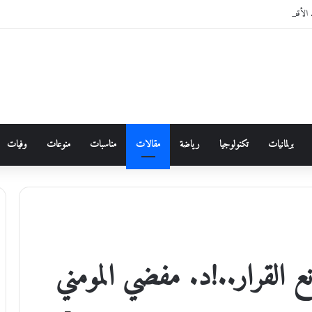
برلمانيات
تكنولوجيا
رياضة
مقالات
مناسبات
منوعات
وفيات
نع القرار..!د. مفضي المومني