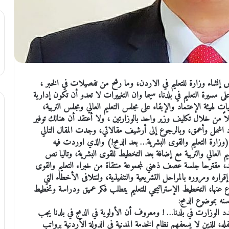
 إنشاء وزارة للتعليم في الاردن، وما رشح من تفصيلات في الخبر ،
سيرة التعليم في بلدنا، سيما وان التغييرات لا تعدو أن تكون إدارية
ت لهيئة الإعتماد والإبقاء على مجلس التعليم العالي ومجلس التربية،
 من خلال تكليف وزير واحد بالوزارتين ، ولا أعتقد أن هنالك توفير
بعاد اشمل وأعمق، وبالرجوع إلى أرشيف مقالاتي، وجدت المقال التالي
قريبا وبتاريخ 2020/6/15 تحت عنوان(وزارة التعليم والقوى البشرية… بعد الدمج!) والذي اوردت فيه
م العالي والتربية مع إضافة بعد التخطيط للقوى البشرية، وتاليا نص
بعد، مقترحا جلسة عصف ذهني لمجموعة منتقاة من خبراء التعليم والقوى
اره ومروره بالمراحل التشريعية والتنفيذية، ولنتلافى الأخطاء التي
 عنها، التخطيط الإستراتيجي للتعليم يتطلب فكر عميق ودراسة وتخطيط
نه بموضوع الدمج:
لوزارت في بلدنا… ! ومعروف أن الأولوية في الدمج في بلدنا يجب
، للذين لا يسعفهم نظام الخدمة المدنية في الدولة الأردنية برواتب