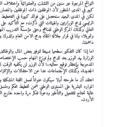
النواتج المرجوة عبر سنين من التشتت والعشوائية وإختلاف الس
كبير في المدى المنظور لأن الموظفين ذات الموظفين والمصاريف
لكن في المدى البعيد سنحصل على فوائد كبيرة في التخطيط ل
الرئيسي لدمج الوزارتين والهيئات التي ذكرت، مع التأكيد على إت
العالي وكذلك المركز الوطني للمناهج وحتى مؤسسة التدريب الم
وتمويلا، ولنا في قرار جلالة الملك بدمج الامن العام والدرك و
داهمتنا.
اما إذا كان التفكير سطحيا بسيطا لتوفير بعض المال والوظائ
الوزارة بيد الوزير بعد الدمج ولم توزع المهام حسب الإختص
المدموجة بإنتظار توقيع معاليه..! لأن الوزير لن يكفيه الوقت
الجديدة، وكذلك الإجتماعات عدا عن الاحتفالات والإلتزامات ا
اعتقد أن ما طرحته أولا سيكون عنواناً لعمل اللجنة المشكلة وس
الموارد البشرية على المستوى الوطني ضمن تخطيط محكم ومتسق، 
عالية تحتاج للتفعيل والتأطير ودعونا نفكر مرة واحده خارج
الأردن.