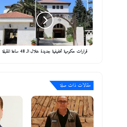
ر
ا
ر
ا
ت
ح
ك
و
قرارات حكومية تخفيفية جديدة خلال الـ 48 ساعة المقبلة
م
ي
ة
ت
خ
ف
مقالات ذات صلة
ي
ف
ي
ة
ج
د
ي