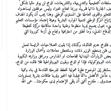
لطات التعليمية والتدريبية، والتشريعات، الدمج لن يوفر ماليا بشكل
 الجارية ذاتها تقريباً، وربما نحتاج لخبراء وليس موظفين ليساعدوا،
لتعليم والقوى العاملة على المستوى الوطني وهذا يجب أن يكون الهدف
باع المركز الوطني لتنمية الموارد البشرية وهيئة إعتماد مؤسسات التعليم
هني، بحيث يصبح لدينا منظومة وطنية واحدة متكاملة مركزة تخطيطا
الدفاع المدني، وما تحقق من احترافية ونجاح في أزمة كورونا التي
ف فالدمج عديم الفائدة، وكذلك إذا بقيت الصلاحيات الرئيسة لعمل
اص فلن يستطيع الوزير ذلك، وستتعطل معاملات وأعمال الوزارة
 لبعض الزيارات الميدانية للجامعات او المدارس ومرافق وزارته الكبيرة
لبروتوكولية، فإذا تم الدمج وبقيت البيروقراطية فلا فائده من الدمج.
تنظر إلى الموضوع نظرة شمولية تخطط للمرحلة القادمة في بناء وتنمية
نتأمل الأفضل دائماً فبلدنا فيه الخير ولدينا طاقات بشرية بمستويات
 الصندوق… مقترح أتمنى أن يلقى الإهتمام لدى حكومتنا… حمى الله