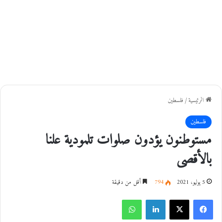
الرئيسية
/
فلسطين
فلسطين
مستوطنون يؤدون صلوات تلمودية علنا
بالأقصى
5 يوليو، 2021
794
أقل من دقيقة
فيسبوك
‫X
لينكدإن
واتساب