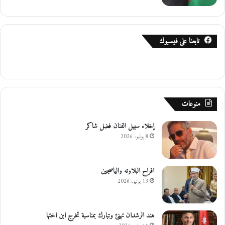
تابعنا على فيسبوك
منوعات
إخلاء سبيل الفنان فضل شاكر
8 يوليو، 2026
افراح البلاونه والياصجين
13 يونيو، 2026
هند الرشدان تهنئ وتبارك بمناسبة تخرج ابن اختها