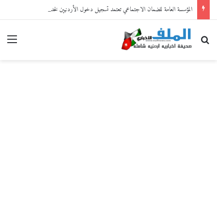
المؤسسة العامة للضمان الاجتماعي تعتمد تسجيل دخول الأردنيين لخدماتها الإلكترونية من خلال “سند”
بحث عن
القا