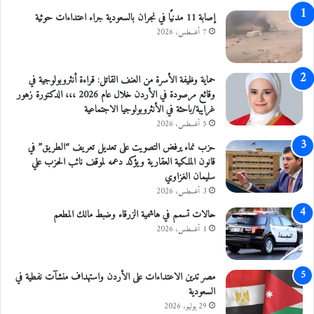
إصابة 11 مدنيًا في نجران بالسعودية جراء اعتداءات حوثية
7 أغسطس، 2026
حماية وظيفة الأسرة من العنف القاتل: قراءة أنثروبولوجية في
وقائع مرصودة في الأردن خلال عام 2026 ،،، الدكتورة زهور
غرايبة/باحثة في الأنثروبولوجيا الاجتماعية
5 أغسطس، 2026
حزب نماء يرفض التصويت على تعديل تعريف “الطريق” في
قانون الملكية العقارية ويؤكد دعمه لموقف نائب الحزب علي
سليمان الغزاوي
3 أغسطس، 2026
حالات تسمم في هاشمية الزرقاء وضبط مالك المطعم
1 أغسطس، 2026
مصر تدين الاعتداءات على الأردن واستهداف منشآت نفطية في
السعودية
29 يوليو، 2026