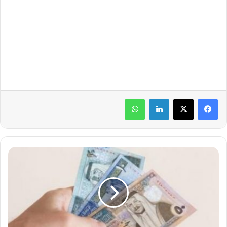
لينكدإن
واتساب
ا
ل
ج
ي
ش
:
ص
ر