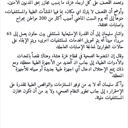
وتتعمد القصف على كل ارجاء غزة، ما يسبب مجازر بحق المدنيين الآمنين.
وأوضح أن القصف لا يترك اي مكان، بما فيها المنشآت الطبية والمستشفيات،
منوهاً إلى أنه يوم السبت الماضي أصيب أكثر من 200 مواطن بجراح
واصابات مختلفة.
واشار سليمان إلى أن القدرة الإستيعابية لمستشفى بيت حانون يصل إلى 65
سريراً، مبيناً أنه يتم تحويل الخدمات لمستشفيات اخرى، ويتم الإبقاء على
حالات الطوارئ لمعالجة الإصابات العاجلة.
وقال إن المنضومة الصحية في قطاع غزة هشة، وهناك نقصاً بالمعدات
والأدوات الطبية، إلى جانب ان العديد من الأجهزة الطبية معطلة، ومع
ذلك يمنع الإحتلال ادخال أي اجهزة طبية جديدة أو صيانه للأجهزة
المعطلة.
وأكد سليمان أنه لا بد من توفير المستلزمات والنواقص الطبية للقدرة على
الإستمرار ، إلى جانب تطوير النظام الصحي، ولا بد من أن تكون مخازن
المستشفيات مليئة.