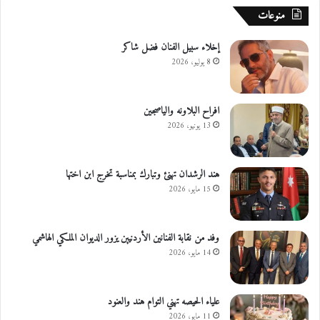
ل
منوعات
م
ت
إخلاء سبيل الفنان فضل شاكر
وّ
8 يوليو، 2026
ف
ر
ة
افراح البلاونه والياصجين
ع
ل
13 يونيو، 2026
ي
ه
هند الرشدان تهنئ وتبارك بمناسبة تخرج ابن اختها
15 مايو، 2026
وفد من نقابة الفنانين الأردنيين يزور الديوان الملكي الهاشمي
14 مايو، 2026
علياء الحيصه تهني التوام هند والعنود
11 مايو، 2026