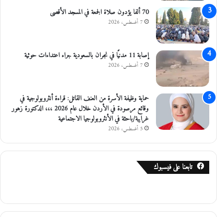
ف
ى
70 ألفا يؤدون صلاة الجمعة في المسجد الأقصى
ا
غ
7 أغسطس، 2026
د
ز
ة
ة
م
إصابة 11 مدنيًا في نجران بالسعودية جراء اعتداءات حوثية
ن
7 أغسطس، 2026
ا
ل
خ
حماية وظيفة الأسرة من العنف القاتل: قراءة أنثروبولوجية في
د
وقائع مرصودة في الأردن خلال عام 2026 ،،، الدكتورة زهور
م
غرايبة/باحثة في الأنثروبولوجيا الاجتماعية
ا
ت
5 أغسطس، 2026
ا
ل
ج
تابعنا على فيسبوك
د
ي
د
ة
ا