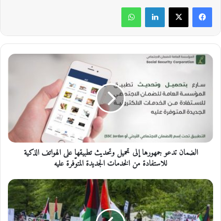
لينكدإن
واتساب
ا
ل
ض
م
ا
ن
ت
د
ع
الضمان تدعو جمهورها إلى تحميل وتحديث تطبيقها على الهواتف الذكية
و
ج
للاستفادة من الخدمات الجديدة المتوّفرة عليه
م
ه
م
و
س
ر
ي
ه
ر