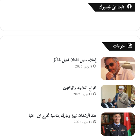
ا
تابعنا على فيسبوك
ل
ي
منوعات
إخلاء سبيل الفنان فضل شاكر
8 يوليو، 2026
افراح البلاونه والياصجين
13 يونيو، 2026
هند الرشدان تهنئ وتبارك بمناسبة تخرج ابن اختها
15 مايو، 2026