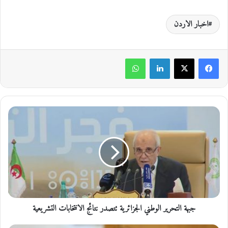
اخبار الاردن
لينكدإن
واتساب
ج
ب
ه
ة
ا
ل
ت
ح
ر
جبهة التحرير الوطني الجزائرية تتصدر نتائج الانتخابات التشريعية
ي
ر