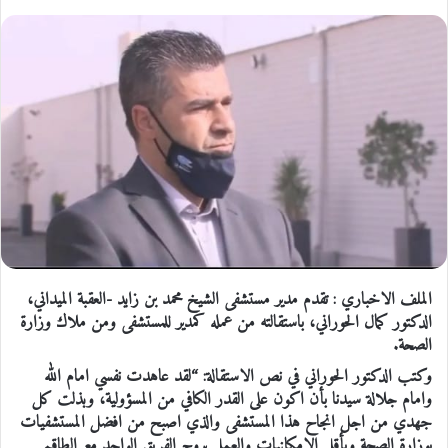
الملف الاخباري : تقدم مدير مستشفى الشيخ محمد بن زايد -العقبة الميداني،
الدكتور كمال الحوراني، باستقالته من عمله كمدير للمستشفى ومن ملاك وزارة
الصحة.
وكتب الدكتور الحوراني في نص الاستقالة: “لقد عاهدت نفسي امام الله
وامام جلالة سيدنا بأن اكون على القدر الكافي من المسؤولية، وبذلت كل
جهدي من اجل انجاح هذا المستشفى والذي اصبح من افضل المستشفيات
بوزارة الصحة وبأقل الامكانيات والعمل بروح الفريق الواحد مع الطاقم