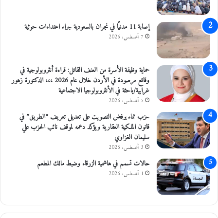
ة
ل
ف
ا
إصابة 11 مدنيًا في نجران بالسعودية جراء اعتداءات حوثية
ج
7 أغسطس، 2026
ر
ى
ز
حماية وظيفة الأسرة من العنف القاتل: قراءة أنثروبولوجية في
ي
وقائع مرصودة في الأردن خلال عام 2026 ،،، الدكتورة زهور
ا
غرايبة/باحثة في الأنثروبولوجيا الاجتماعية
ر
5 أغسطس، 2026
ت
حزب نماء يرفض التصويت على تعديل تعريف “الطريق” في
ه
قانون الملكية العقارية ويؤكد دعمه لموقف نائب الحزب علي
ا
سليمان الغزاوي
ا
ل
3 أغسطس، 2026
ش
حالات تسمم في هاشمية الزرقاء وضبط مالك المطعم
ه
1 أغسطس، 2026
ر
ا
ل
ح