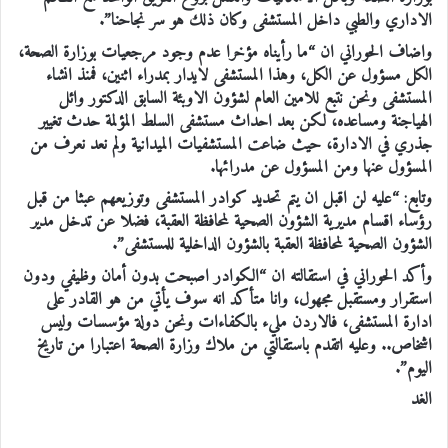
الاداري والطبي داخل المستشفى وكان ذلك هو سر نجاحنا”.
واضاف الحوراني ان “ما رأيناه مؤخرا عدم وجود مرجعيات بوزارة الصحة،
الكل مسؤول عن الكل، وهذا المستشفى لايدار بمدراء اثنين، فمنذ انشاء
المستشفى ونحن نتبع للامين العام لشؤون الاوبئة السابق الدكتور وائل
الهياجنة ومساعده، لكن بعد احداث مستشفى السلط المؤلمة حدث تغيير
جذري في الادارة، حيث ضاعت المستشفيات الميدانية ولم نعد نعرف من
المسؤول عنها ومن المسؤول عن مدرائها.
وتابع: “عليه لن اقبل ان يتم تحديد كوادر المستشفى وتوزيعهم عبثا من قبل
رؤساء اقسام مديرية الشؤون الصحية لمحافظة العقبة، فضلا عن تدخل مدير
الشؤون الصحية لمحافظة العقبة بالشؤون الداخلية للمستشفى”.
وأكد الحوراني في استقالته ان “الكوادر اصبحت بدون أمان وظيفي ودون
استقرار ومستقبل مجهول، وانا متأكد انه سوف يأتي من هو القادر على
ادارة المستشفى، فالاردن مليء بالكفاءات ونحن دولة مؤسسات وليس
اشخاص.. وعليه اتقدم باستقالتي من ملاك وزارة الصحة اعتبارا من تاريخ
اليوم”.
الغد