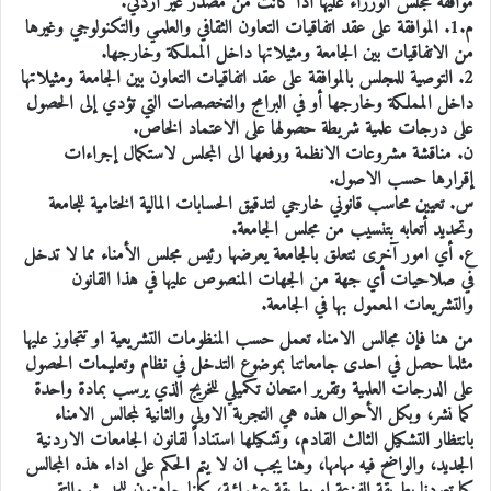
موافقة مجلس الوزراء عليها اذا كانت من مصدر غير أردني.
م.1. الموافقة على عقد اتفاقيات التعاون الثقافي والعلمـي والتكنولوجي وغيرها
من الاتفاقيات بين الجامعة ومثيلاتها داخل المملكة وخارجها.
2. التوصية للمجلس بالموافقة على عقد اتفاقيات التعاون بين الجامعة ومثيلاتها
داخل المملكة وخارجها أو في البرامج والتخصصات التي تؤدي إلى الحصول
على درجات علمية شريطة حصولها على الاعتماد الخاص.
ن. مناقشة مشروعات الانظمة ورفعها الى المجلس لاستكمال إجراءات
إقرارها حسب الاصول.
س. تعيين محاسب قانوني خارجي لتدقيق الحسابات المالية الختامية للجامعة
وتحديد أتعابه بتنسيب من مجلس الجامعة.
ع. أي امور آخرى تتعلق بالجامعة يعرضها رئيس مجلس الأمناء مما لا تدخل
في صلاحيات أي جهة من الجهات المنصوص عليها في هذا القانون
والتشريعات المعمول بها في الجامعة.
من هنا فإن مجالس الامناء تعمل حسب المنظومات التشريعية او تتجاوز عليها
مثلما حصل في احدى جامعاتنا بموضوع التدخل في نظام وتعليمات الحصول
على الدرجات العلمية وتقرير امتحان تكميلي للخريج الذي يرسب بمادة واحدة
كما نشر، وبكل الأحوال هذه هي التجربة الاولى والثانية لمجالس الامناء
بانتظار التشكيل الثالث القادم، وتشكيلها استناداً لقانون الجامعات الاردنية
الجديد، والواضح فيه مهامها، وهنا يجب ان لا يتم الحكم على اداء هذه المجالس