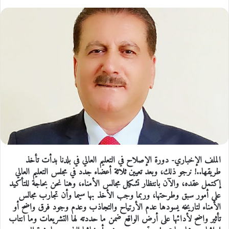
الملف الإخباري- دورة الإصلاح في التعليم العالي في بلدنا بدأت تأخذ
طريقها..! نرجو ذلك، وبعد تعيين ثلاثة أعضاء جدد في مجلس التعليم العالي
إكتمل عقده، والآن بانتظار تشكيل مجالس الأمناء، وهنا نحن بحاجة للتأكيد
على أمور سبق وطرحتها، وربما وجب الأخذ بها سيما وأن تجارب مجالس
الأمناء لتاريخه يسودها عدم الأرتياح والتجاذب وعدم وجود فرق واضح أو
تأثير واضح لأدائها على أرض الواقع ضمن ما حددته لها التشريعات وما انتاب