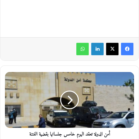
لينكدإن
واتساب
أ
م
ن
ا
ل
د
و
ل
ة
أمن الدولة تعقد اليوم خامس جلساتها بقضية الفتنة
ت