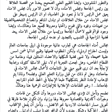
والتطور المنشودين، وايضا التقييم العلمي الصحيح يبعدنا عن شخصنة العلاقة
بين رئيس الجامعة ومجلس الامناء، وان لا تصور الامور بأن مجلس الامناء
يعيق عمل الرئيس لاننا لم نتعود على المحاسبة، او ان الرئيس يسيطر على
مجلس الامناء من خلال العلاقات او تبادل المنافع والمصالح الشخصيةالضيقة
من تعيينات وغيره والتي تفوح رائحتها ومعروفة للجميع هنا وهناك..!، وايضا
وجود قوائم تقييم لاعمال الجامعة ورئيسها من خلال مجلس الامناء يبعد
قضية المزاجية في التنسيب بالتجديد او عدمه لرئيس الجامعة.
مجالس أمناء الجامعات هي تجارب عالمية موجودة في ارقى جامعات العالم
وليست اختراع اردني!، ولكن المطلوب تفعيلها وتقييم ادائها ضمن اسس
علمية صحيحة، ولا ننسى قضية تشكيلها والاعضاء الممثلين فيها، وخاصة من
القطاع الخاص، وهل نجحت التجربة ام لا، تبقى الاسئلة كثيرة، وبحاجة
لإجابة بعد ان نرى تقييم مبني على النتاجات لأعمال مجالس الامناء في
جامعاتنا، وهل تم ذلك من قبل وزارة التعليم العالي ومجلسه؟ ولماذا يتم
الذهاب لإعادة النظر بتشكيلها؟ طبعا الإجابة في الخط العام المتراجع
لجامعاتنا… ! رغم الفقاعات الإعلانية للإنجازات الوهمية هنا وهناك.
نطمح ونأمل ان تؤدي مجالس الامناء دورها وأن تشكل من قامات
وخبرات أكاديمية واقتصادية معروفة ولها وزنها، وان تكون علامة فارقة في
تحويل مسار الجامعات الاردنية نحو الافضل… ونأمل أن يُفعل الإنتخاب
لمجالس الحاكمية وبشكل جدي، لأن الواقع يخبرنا بسلب إرادتها… وانعدام