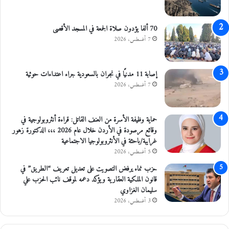
ف
ا
و
70 ألفا يؤدون صلاة الجمعة في المسجد الأقصى
ل
7 أغسطس، 2026
ي
د
ن
إصابة 11 مدنيًا في نجران بالسعودية جراء اعتداءات حوثية
ق
7 أغسطس، 2026
ر
ش
حماية وظيفة الأسرة من العنف القاتل: قراءة أنثروبولوجية في
وقائع مرصودة في الأردن خلال عام 2026 ،،، الدكتورة زهور
غرايبة/باحثة في الأنثروبولوجيا الاجتماعية
5 أغسطس، 2026
حزب نماء يرفض التصويت على تعديل تعريف “الطريق” في
قانون الملكية العقارية ويؤكد دعمه لموقف نائب الحزب علي
سليمان الغزاوي
3 أغسطس، 2026