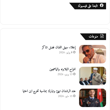
تابعنا على فيسبوك
منوعات
إخلاء سبيل الفنان فضل شاكر
8 يوليو، 2026
افراح البلاونه والياصجين
13 يونيو، 2026
هند الرشدان تهنئ وتبارك بمناسبة تخرج ابن اختها
15 مايو، 2026