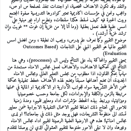
كما تعودنا بطريقة الفزعة او بطريقة عشوائية، كلنا جاهزون للحديث والتقييم
والنقد وقد تكون الاهداف شخصية، او اجندات تنفذ لمصلحة س او ص،
واعجب ونحن في مؤسسات اكاديمية تعتبر كوادرها التدريسية صفوة المجتمع
وبيت الخبرة فيه كيف نسقط هكذا سقطات، ونطرح اراء غير مبنية على
اسس علمية فقط نعمل بعقلية (وما أنا إلا من غزيّةَ إن غوَتْ ** غوَيتُ وإن
ترشدْ غزيّةُ أرشدِ.) .
موضوع التقييم وكما نعرف علم يدرس، ويجب ان نطبقة ، ومن افضل اسس
التقييم عالميا هو التقييم المبني على النتاجات (Outcomes Based
Evaluation)
بمعنى التقييم والمحاكمة بناء على النتائج وليس ال (processes)، وهي هنا
النتائج التي تحكمها الاهداف، والاهداف لعمل مجالس الامناء مستمدة من
مهامها بحكم القانون، اذا مطلوب من مجلس التعليم العالي ومجالس الامناء
الجديدة، ان تضع أهدافها مسبقاً وتضع لهذه الأهداف خطط تنفيذية محكمة
ضمن الأطر التشريعية سواء للجوانب الادارية او الاكاديمية او المالية في عملها
مرتبطة بالزمن والكلفة والإجراءات، لكل جامعة وحسب خصوصيتها
وميزانيتها، ويرتبط بهذه الخطط مؤشرات اداء ومعايير تقييم، ومدة زمنية
للامور التي تحتاج ذلك اضافة لتقييم الاعمال التنفيذية الاجراءية ضمن معايير
تستند الى منظومة التشريعات، فهل يوجد مثل ذلك في جامعاتنا؟ او لدى
مجالس امنائها! هذه هي الارضية العلمية الرصينة لتقييم اداء مجالس الامناء
وغيرها، وان لا تبقى الامور مفتوحة للتقييم العشوائي الذي لن يوصلنا للتقدم