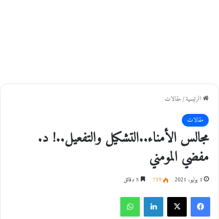
الرئيسية
/
مقالات
مقالات
مجالس الأمناء..التشكيل والتفعيل..! د.
مفضي المومني
1 يوليو، 2021
719
5 دقائق
فيسبوك
‫X
لينكدإن
واتساب