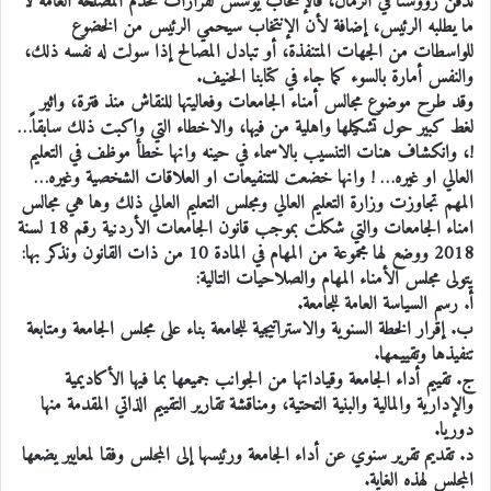
ندفن رؤوسنا في الرمال، فالإنتخاب يؤسس لقرارات تخدم المصلحة العامة لا
ما يطلبه الرئيس، إضافة لأن الإنتخاب سيحمي الرئيس من الخضوع
للواسطات من الجهات المتنفذة، أو تبادل المصالح إذا سولت له نفسه ذلك،
والنفس أمارة بالسوء كما جاء في كتابنا الحنيف.
وقد طرح موضوع مجالس أمناء الجامعات وفعاليتها للنقاش منذ فترة، واثير
لغط كبير حول تشكيلها واهلية من فيها، والاخطاء التي واكبت ذلك سابقاً…
!، وانكشاف هنات التنسيب بالاسماء في حينه وانها خطأ موظف في التعليم
العالي او غيره… ! وانها خضعت للتنفيعات او العلاقات الشخصية وغيره…
المهم تجاوزت وزارة التعليم العالي ومجلس التعليم العالي ذلك وها هي مجالس
امناء الجامعات والتي شكلت بموجب قانون الجامعات الأردنية رقم 18 لسنة
2018 ووضع لها مجموعة من المهام في المادة 10 من ذات القانون ونذكر بها:
يتولى مجلس الأمناء المهام والصلاحيات التالية:
أ‌. رسم السياسة العامة للجامعة.
ب. إقرار الخطة السنوية والاستراتيجية للجامعة بناء على مجلس الجامعة ومتابعة
تنفيذها وتقييمها.
ج. تقييم أداء الجامعة وقياداتها من الجوانب جميعها بما فيها الأكاديمية
والإدارية والمالية والبنية التحتية، ومناقشة تقارير التقييم الذاتي المقدمة منها
دوريا.
د. تقديم تقرير سنوي عن أداء الجامعة ورئيسها إلى المجلس وفقا لمعايير يضعها
المجلس لهذه الغاية.