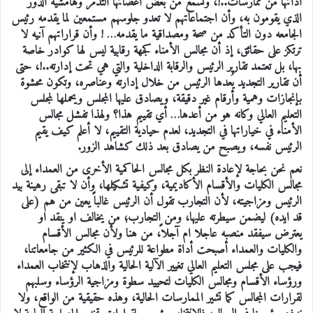
ادائها من ممارسات..!، وتسمع من بعض أعضائها التذمر وهامشية الدور
الذي يقومون به، وأن اجتماعاتهم لا تعدو جلوسهم مستمعين لما يقدمه رئيس
الجامعه دون التأكد من صحة ومصداقية ما يقدمه… ! وأن قراراتهم آنيه لا
ترتكز على حقائق، إذ أن مجالس الأمناء كجهة رقابية ليس لها كوادر خاصة
بها، بل تعتمد تقارير الرئيس والرقابة الداخلية والتي هي تحت إدارته..!، حتى
أن تقارير التجديد يُعدها الرئيس من خلال إدارته وعناصره، وتكون محشوة
بإنجازات وهمية وأرقام غير دقيقة، ويصادق عليها المجلس ويحملها لمجلس
التعليم العالي وكانه هو من أعدها… أي تقييم هذا؟ ولهذا تفشل مجالس
الأمناء في خياراتها في التجديد، لعدم حيادية التقييم، لا أعلم كيف يقيم
الرئيس نفسه، ويصبح من يصادق بعد ذلك كشاهد الزور.
نعم نحن بحاجة لإعادة النظر بكل مجالس الحاكمية الأخرى من العمداء إلى
مجالس الكليات والأقسام الأكاديمية، وكيفية تشكيلها، وأن لا تبقى رهينة بيد
الرئيس ومزاجيته، لأن التجارب تقول أن الرئيس غالباً يعين من هم (على
قد ايده) ليضمن سيطرته عليها، ومن التجارب؛ من يخالف او ينقد او
يعترض سيفقد منصبه عاجلا ام آجلاً، من هنا ولأن مجالس الأقسام
والكليات والعمداء أصبحت أداة مطواعة للرئيس في الكثير من جامعاتنا،
فيجب على مجلس التعليم العالي تغيير الآلية الحالية والذهاب لإنتخاب العمداء
ورؤساء الأقسام ومجالس الكليات لتحييد سطوة ومزاجية الرؤساء وسلبهم
لقرارات المجالس كما تشير الممارسات الحالية، وهذه حقيقية من الواقع، ولا