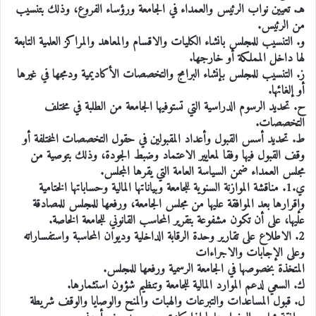
هـ. تعيين نواب الرئيس والعمداء في الجامعة ورؤساء الفروع، وذلك بتنسيب
من الرئيس.
و. التنسيب للمجلس بانشاء الكليات والاقسام والمعاهد والمراكز العلمية التابعة
لها داخل المملكة أو خارجها.
ز. التنسيب للمجلس بإنشاء البرامج والتخصصات الأكاديمية ودمجها في غيرها
أو إلغائها.
ح. تحديد الرسوم الدراسية التي تستوفيها الجامعة من الطلبة في مختلف
التخصصات.
ط. تحديد أسس القبول وأعداد المقبولين في حقول التخصصات المختلفة أو
وقف القبول فيها وفقا لمعايير الاعتماد وضبط الجودة، وذلك بتوصية من
مجلس العمداء ضمن السياسة العامة التي يقرها المجلس.
ي.1. مناقشة الموازنة السنوية للجامعة وبياناتها المالية وحساباتها الختامية
وإقرارها بعد الموافقة عليها من مجلس الجامعة، ورفعها للمجلس للمصادقة
عليها، على أن تكون مشفوعة بتقرير المحاسب القانوني للجامعة الخاصة.
2. الاطلاع على تقارير وحدة الرقابة الداخلية وديوان المحاسبة واستفساراته
وعلى الإجابات والاجراءات
المتخذة بخصوصها في الجامعة الرسمية ورفعها للمجلس.
ك. السعي لدعم الموارد المالية للجامعة وتنظيم شؤون استثمارها.
ل. قبول المساعدات والتبرعات والهبات والمنح والوصايا والوقف شريطة