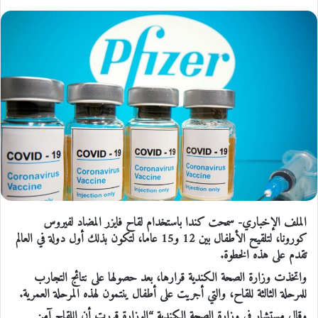
الملف الإخباري- سمحت كندا باستخدام لقاح فايزر المضاد لفيروس
كورونا، لتلقيح الأطفال بين 12 و15 عاما، لتكون بذلك أول دولة في العالم
تقدم على هذه الخطوة.
واتخذت وزارة الصحة الكندية قرارها، بعد حصولها على نتائج التجارب
للمرحلة الثالثة للقاح، والتي أجريت على أطفال ينتمون لهذه المرحلة العمرية.
وقال مستشار في وزارة الصحة الكندية “الوزارة قررت أن اللقاح آمن