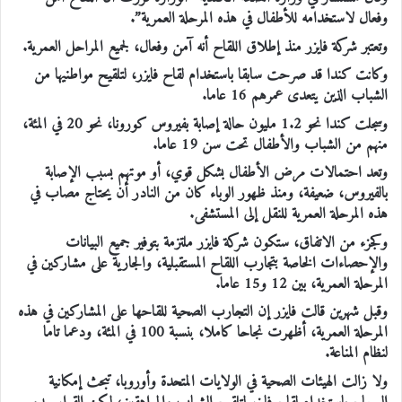
وفعال لاستخدامه للأطفال في هذه المرحلة العمرية”.
وتعتبر شركة فايزر منذ إطلاق اللقاح أنه آمن وفعال، لجميع المراحل العمرية.
وكانت كندا قد صرحت سابقا باستخدام لقاح فايزر، لتلقيح مواطنيها من
الشباب الذين يتعدى عمرهم 16 عاما.
وسجلت كندا نحو 1.2 مليون حالة إصابة بفيروس كورونا، نحو 20 في المئة،
منهم من الشباب والأطفال تحت سن 19 عاما.
وتعد احتمالات مرض الأطفال بشكل قوي، أو موتهم بسبب الإصابة
بالفيروس، ضعيفة، ومنذ ظهور الوباء كان من النادر أن يحتاج مصاب في
هذه المرحلة العمرية للنقل إلى المستشفى.
وكجزء من الاتفاق، ستكون شركة فايزر ملتزمة بتوفير جميع البيانات
والإحصاءات الخاصة بتجارب اللقاح المستقبلية، والجارية على مشاركين في
المرحلة العمرية، بين 12 و15 عاما.
وقبل شهرين قالت فايزر إن التجارب الصحية للقاحها على المشاركين في هذه
المرحلة العمرية، أظهرت نجاحا كاملا، بنسبة 100 في المئة، ودعما تاما
لنظام المناعة.
ولا زالت الهيئات الصحية في الولايات المتحدة وأوروبا، تبحث إمكانية