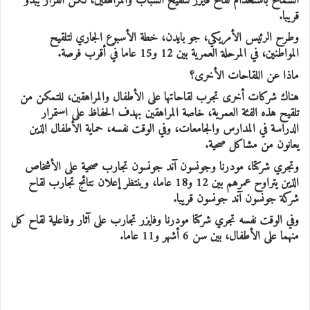
السماح باستخدام لقاح فايزر لتلقيح الشباب والمراهقين، لكن القرار يبدو
قريبا.
وطرح الرئيس الأمريكي، جو بايدن، خطة الأسبوع الجاري لتلقيح
المواطنين، في المرحلة العمرية بين 12 و15 عاما في أقرب فرصة.
ماذا عن اللقاحات الأخرى؟
هناك شركات أخرى تجرب لقاحاتها على الأطفال والمراهقين، للتمكن من
تلقيح هذه الفئة العمرية، خاصة المراهقين بهدف الحفاظ على استمرار
الدراسة في المدارس والجامعات، وفي الوقت نفسه، حماية الأطفال الذين
يعانون من مشاكل صحية.
وتجري شركتا، مودرنا وجونسون آند جونسون تجارب صحية على الأشخاص
الذين يتراوح عمرهم بين 12 و18 عاما، وينتظر إعلان نتائج تجارب لقاح
شركة جونسون آند جونسون قريبا.
وفي الوقت نفسه تجري شركتا مودرنا وفايزر تجارب على آثار وفاعلية لقاح كل
منهما على الأطفال، بين سن 6 أشهر و11 عاما.