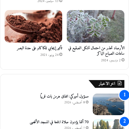
ا
13 سبتمبر، 2024
ي
ة
ا
ب
ف
ا
ي
ر
و
الأرصاد تحذر من احتمال تشكل الصقيع في
تأثير إيجابي للكاكاو على حدة البصر
س
ساعات الصباح الباكر
ك
24 يونيو، 2021
و
2 ديسمبر، 2024
ر
و
ن
اخر الاخبار
ا
مسؤول أميركي: اتفاق هرمز بات قريبًا
8 أغسطس، 2026
70 ألفا يؤدون صلاة الجمعة في المسجد الأقصى
7 أغسطس، 2026