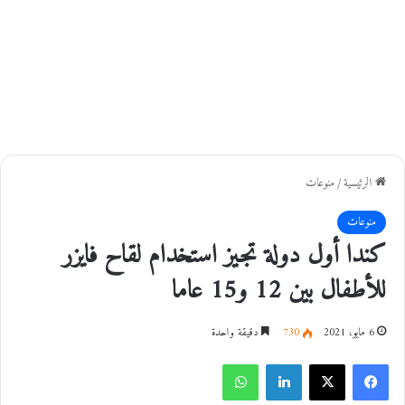
الرئيسية
/
منوعات
منوعات
كندا أول دولة تجيز استخدام لقاح فايزر
للأطفال بين 12 و15 عاما
6 مايو، 2021
730
دقيقة واحدة
فيسبوك
‫X
لينكدإن
واتساب