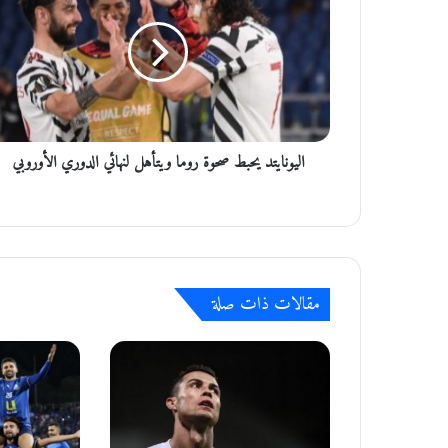
ي
و
ن
ا
ي
ت
د
اليونايتد يحبط صحوة روما ويتأهل لنهائي الدوري الأوروبي
ي
ح
ب
ط
ص
ح
و
مقالات ذات صلة
ة
ر
و
م
ا
و
ي