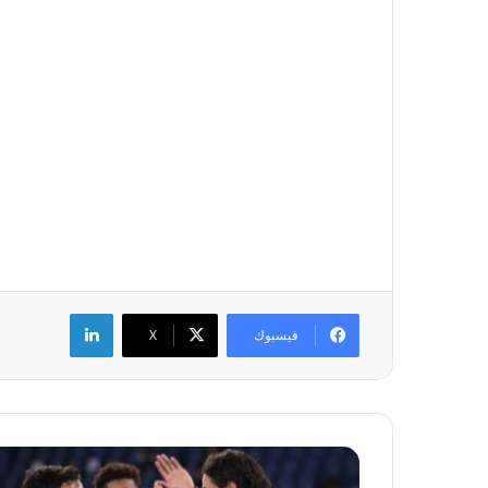
لينكدإن
فيسبوك
‫X
ا
ل