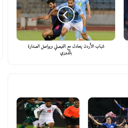
ا
ب
ا
ل
أ
ر
د
شباب الأردن يتعادل مع الفيصلي ويواصل الصدارة
ن
ي
بالدوري
ت
ع
ا
د
ل
م
ع
ا
ل
ف
ي
ص