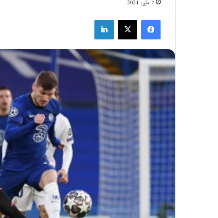
7 مايو، 2021
فيسبوك
‫X
لينكدإن