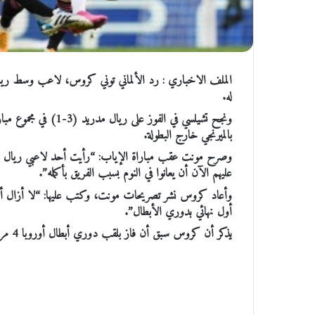
الملف الاخباري : رد الألماني توني كروس، لاعب وسط ريا
له.
ونجح تشيلسي في الفوز
بالميرنجي خارج البطولة.
وصرح مونت عقب مباراة الإياب: “رأيت أحد لاعبي ريال مد
عليهم الآن أن يعانوا في النوم بسبب الفريق بأكمله”.
وأعاد كروس نشر تصريحات مونت، وكتب عليها: “لا أزال أن
أول نهائي بدوري الأبطال”.
يذكر أن كروس سبق أن فاز بلقب دوري أبطال أوروبا 4 مرات مع ريال مدريد وبايرن ميونخ.