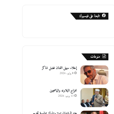
تابعنا على فيسبوك
منوعات
إخلاء سبيل الفنان فضل شاكر
8 يوليو، 2026
افراح البلاونه والياصجين
13 يونيو، 2026
هند الرشدان تهنئ وتبارك بمناسبة تخرج