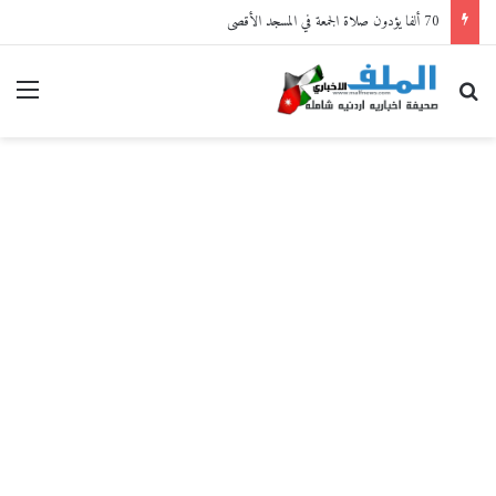
70 ألفا يؤدون صلاة الجمعة في المسجد الأقصى
بحث عن
القا