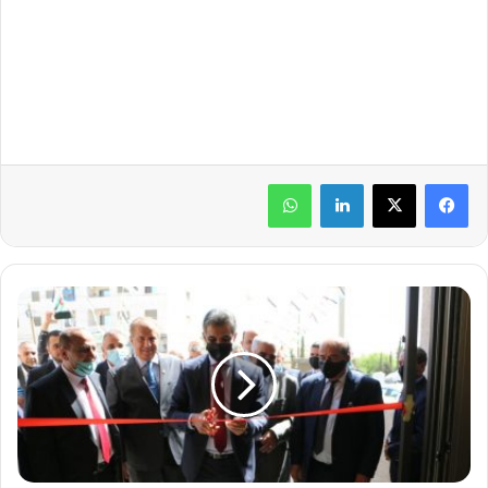
لينكدإن
واتساب
ا
ل
ض
م
ا
ن
ت
ف
ت