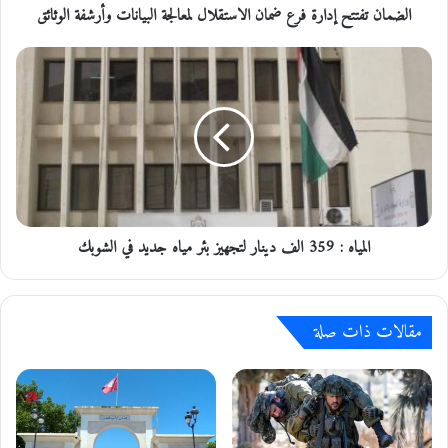
الضمان تفتتح إدارة فرع ضمان الاستقلال لمعالجة البيانات وأرشفة الوثائق
ت
ح
إ
ا
د
ل
ا
م
ر
ي
ة
ا
ف
ه
ر
:
ع
3
ض
5
م
المياه : 359 الف دينار لتجهيز بئر مياه جديد في الشوبك
9
ا
ا
ن
ل
ا
ف
مقالات ذات صلة
ل
د
ا
ي
س
ن
ت
ا
ق
ر
ل
ل