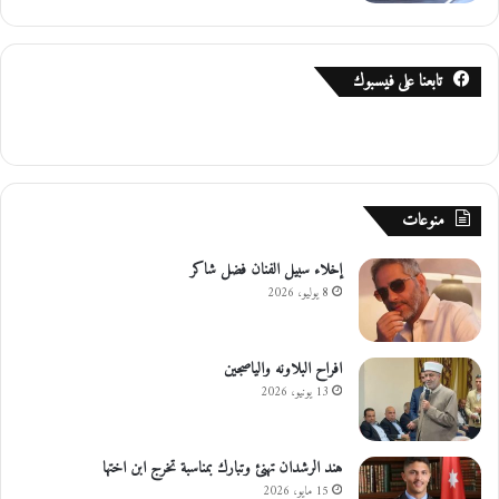
تابعنا على فيسبوك
منوعات
إخلاء سبيل الفنان فضل شاكر
8 يوليو، 2026
افراح البلاونه والياصجين
13 يونيو، 2026
هند الرشدان تهنئ وتبارك بمناسبة تخرج ابن اختها
15 مايو، 2026