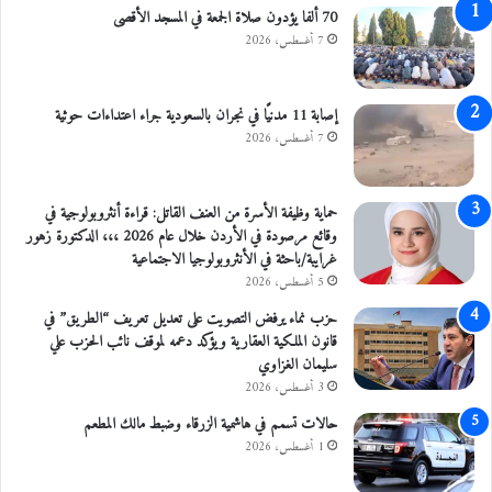
ف
و
70 ألفا يؤدون صلاة الجمعة في المسجد الأقصى
ة
ب
7 أغسطس، 2026
ا
ك
ل
و
إصابة 11 مدنيًا في نجران بالسعودية جراء اعتداءات حوثية
ث
ا
7 أغسطس، 2026
ئ
ق
حماية وظيفة الأسرة من العنف القاتل: قراءة أنثروبولوجية في
وقائع مرصودة في الأردن خلال عام 2026 ،،، الدكتورة زهور
غرايبة/باحثة في الأنثروبولوجيا الاجتماعية
5 أغسطس، 2026
حزب نماء يرفض التصويت على تعديل تعريف “الطريق” في
قانون الملكية العقارية ويؤكد دعمه لموقف نائب الحزب علي
سليمان الغزاوي
3 أغسطس، 2026
حالات تسمم في هاشمية الزرقاء وضبط مالك المطعم
1 أغسطس، 2026