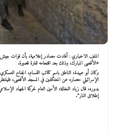
الملف الاخباري : أفادت مصادر إعلامية، بأن قوات جيش 
#الأقصى المبارك، وذلك بعد اقتحامه لفترة قصيرة.
وكان أبو عبيدة، الناطق باسم كتائب القسام، الجناح العسكري 
الإسرائيلي حصاره عن المعتكفين في المسجد الأقصى، فلينتظر
بدوره، قال زياد النخالة، الأمين العام لحركة الجهاد الإسلا
إطلاق النار”.