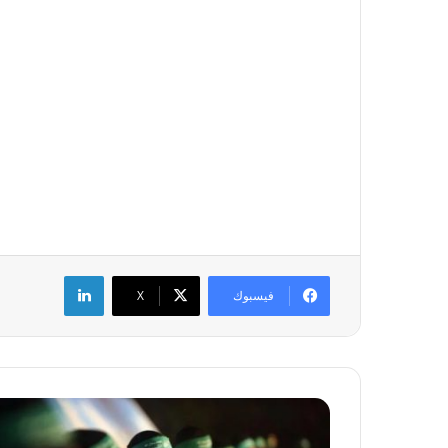
لينكدإن
فيسبوك
‫X
“
ا