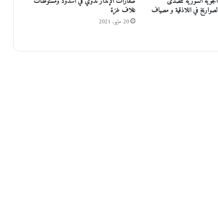
الجوية السورية تتصدى
صفارات الإنذار تدوي في أسدود ومستوطنات
ا
الصواريخ في اللاذقية و مصياف
غلاف غزة
ل
20 مايو، 2021
ص
ق
ا
ر