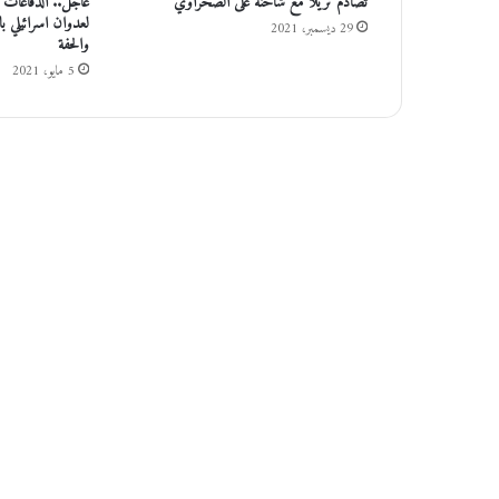
تصادم تريلا مع شاحنة على الصحراوي
عاجل.. الدفاعات 
ف
لعدوان اسرائيلي ب
29 ديسمبر، 2021
ا
والحفة
ل
5 مايو، 2021
م
ن
ش
آ
ت
ا
ل
م
د
ن
ي
ة