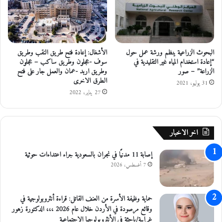
ك
م
ا
ا
ب
ت
م
ا
ن
ل
البحوث الزراعية ينظم ورشة عمل حول
الأشغال: إعادة فتح طريق النقب وطريق
و
ت
“إعادة استخدام المياه غير التقليدية في
سوف -عجلون وطريق ساكب – عجلون
إ
ي
الزراعة” – صور
وطريق اربد -عمان والعمل جار على فتح
ل
ت
الطرق الاخرى
31 يوليو، 2021
ى
ق
27 يناير، 2022
ا
د
ل
م
س
ه
ع
ا
اخر الاخبار
و
د
د
ا
إصابة 11 مدنيًا في نجران بالسعودية جراء اعتداءات حوثية
ي
ئ
7 أغسطس، 2026
ة
ر
ح
ة
ت
ض
حماية وظيفة الأسرة من العنف القاتل: قراءة أنثروبولوجية في
ى
ر
وقائع مرصودة في الأردن خلال عام 2026 ،،، الدكتورة زهور
إ
ي
غرايبة/باحثة في الأنثروبولوجيا الاجتماعية
ش
ب