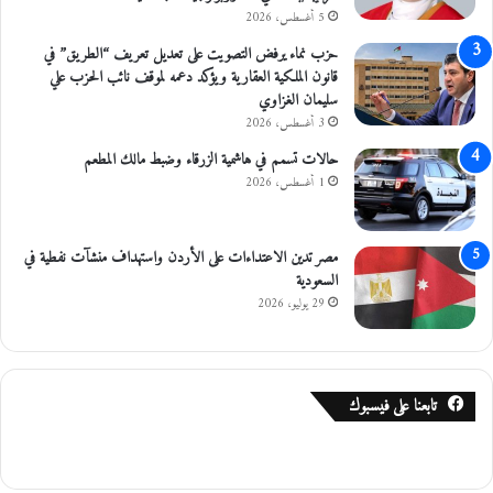
ع
ة
5 أغسطس، 2026
ا
ا
حزب نماء يرفض التصويت على تعديل تعريف “الطريق” في
ر
ل
قانون الملكية العقارية ويؤكد دعمه لموقف نائب الحزب علي
آ
د
سليمان الغزاوي
خ
خ
3 أغسطس، 2026
ر
ل
ل
حالات تسمم في هاشمية الزرقاء وضبط مالك المطعم
ل
1 أغسطس، 2026
م
ر
ا
مصر تدين الاعتداءات على الأردن واستهداف منشآت نفطية في
ج
السعودية
ع
29 يوليو، 2026
ي
ن
و
ا
تابعنا على فيسبوك
ل
م
ك
ل