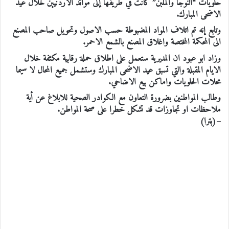
حلويات “النوجا والملبن” كانت في طريقها إلى موائد الاردنيين خلال عيد
الاضحى المبارك.
وتابع إنه تم اتلاف المواد المضبوطة حسب الاصول وتحويل صاحب المصنع
الى المحكمة المختصة واغلاق المصنع بالشمع الاحمر.
وزاد ابو عبود ان المديرية ستعمل على اطلاق حملة رقابية مكثفة خلال
الايام المقبلة والتي تسبق عيد الاضحى المبارك وستشمل جميع المحال لا سيما
محلات الحلويات واماكن بيع الاضاحي.
وطالب المواطنين بضرورة التعاون مع الكوادر الصحية للابلاغ عن أية
ملاحظات او تجاوزات قد تشكل خطرا على صحة المواطن.
–(بترا)