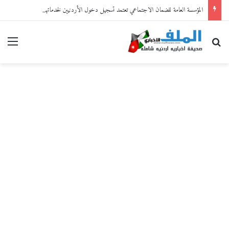
المؤسسة العامة للضمان الاجتماعي تعتمد تسجيل دخول الأردنيين لخدماتها الإلكترونية من خلال “سند”
بحث عن
القا