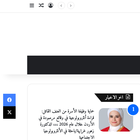
تسجيل الدخول
مقال عشوائي
إضافة عمود جانبي
في
اخر الاخبار
‫X
حماية وظيفة الأسرة من العنف القاتل:
قراءة أنثروبولوجية في وقائع مرصودة في
الأردن خلال عام 2026 ،،، الدكتورة
زهور غرايبة/باحثة في الأنثروبولوجيا
الاجتماعية