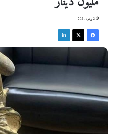
مليون دينار
2 يونيو، 2021
فيسبوك
‫X
لينكدإن