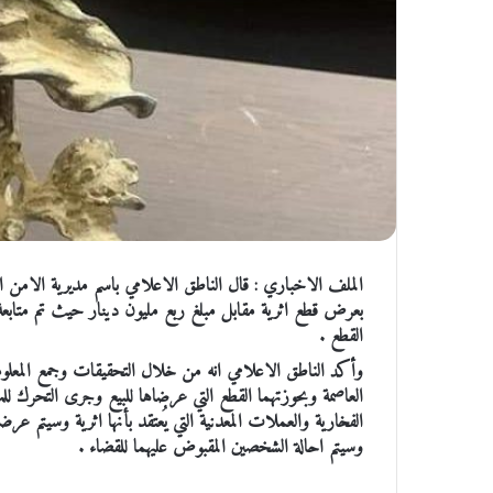
الملف الاخباري : قال الناطق الاعلامي باسم مديرية الامن 
بعرض قطع اثرية مقابل مبلغ ربع مليون دينار حيث تم متابع
القطع .
وأكد الناطق الاعلامي انه من خلال التحقيقات وجمع المعلو
العاصمة وبحوزتهما القطع التي عرضاها للبيع وجرى التحرك للم
الفخارية والعملات المعدنية التي يُعتقد بأنها اثرية وسيتم عرضها
وسيتم احالة الشخصين المقبوض عليهما للقضاء .