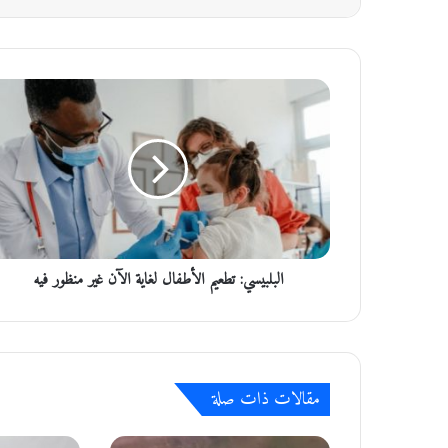
ا
ل
ب
ل
ب
ي
س
ي
:
البلبيسي: تطعيم الأطفال لغاية الآن غير منظور فيه
ت
ط
ع
ي
م
ا
مقالات ذات صلة
ل
أ
ط