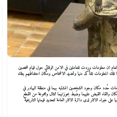
العام ان معلومات وردت للعاملين في الامن الوقائي حول قيام شخصين
ة تلك المعلومات للتأكد منها وتحديد الاشخاص ومكان احتفاظهم بتلك
مات حُدد مكان وجود الشخصين المشتبه بهما في منطقة البيادر في
كان والقاء القبض عليهما وضُبط بحوزتهما تمثال ومجموعة من القطع
 على خبراء الاثار لدى دائرة الاثار العامة لتحديد قيمتها التاريخية