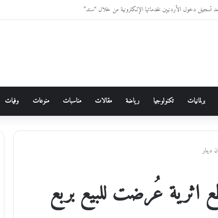
ئع مرصودة في الأردن خلال عام 2026 ،،، الدكتورة زهور غرايبة/باحثة في الأنثروبولوجيا الاجتماعية
برلمانيات
تكنولوجيا
رياضة
مقالات
مناسبات
منوعات
وفيات
 دينار
 اثرية عُرضت للبيع بربع