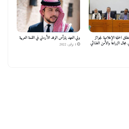
ر
و
ن
ا
ج
د
لق الحملة الإعلامية لجوائز
ولي العهد يترأس الوفد الأردني في القمة العربية
ي
جال الزراعة والأمن الغذائي
1 نوفمبر، 2022
د
ة