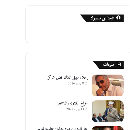
تابعنا على فيسبوك
منوعات
إخلاء سبيل الفنان فضل شاكر
8 يوليو، 2026
افراح البلاونه والياصجين
13 يونيو، 2026
هند الرشدان تهنئ وتبارك بمناسبة تخرج