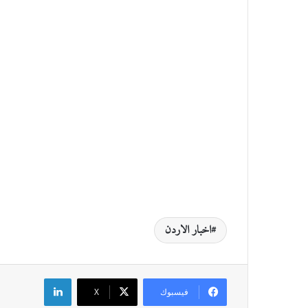
اخبار الاردن
لينكدإن
فيسبوك
‫X