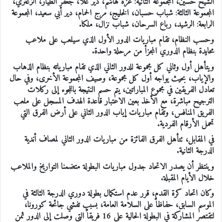
الشيح حسين، المجموعة الثانية: غزة هاشم، دير علا، جعفر الطيار، الزعتري،
المجموعة الثالثة: شباب حسبان، الخليج، مرج الحمام، دير أبي سعيد، المجموعة
الرابعة: الرشيد، رباع السرحان، شباب نزال، ملكا.
وحسب النظام، تقام مباريات الدور الأول الذي سيلعب على ملاعب
محايدة بنظام الدوري المجزأ من مرحلة واحدة.
ويتأهل أول وثاني كل مجموعة للدور الثاني الذي تقام مبارياته بنظام الذهاب
والإياب، بحيث يواجه أول كل مجموعة، وصيف المجموعة الأخرى، وفي حال
تعادل الفريقين في مجموع المباراتين، يتم حسم النتيجة باللجوء إلى ركلات
الترجيح مباشرة، مع الأخذ بعين الاعتبار قاعدة الهدف المسجل على ملعب
الفريق المنافس، وتقام مباريات إياب الدور الثاني على أرض الفرق التي
تحمل الأرقام الفردية.
في المقابل، تتأهل الفرق الفائزة من مباريات الدور الثاني لمصاف أندية
الدرجة الثانية.
وينتظر أن يصدر الاتحاد جدول مباريات البطولة متضمنا التواريخ والملاعب
خلال الأيام المقبلة.
وكان اتحاد كرة القدم، قرر عدم استكمال بطولة دوري الدرجة الثالثة في
الموسم السابق، حفاظاً على السلامة العامة، بسبب تفشي جائحة كورونا،
لتقتصر المشاركة في البطولة الحالية على 16 فريقاً التي وصلت إلى الدور ثمن