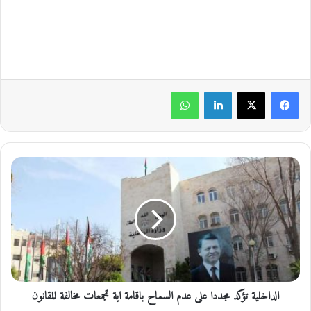
لينكدإن
واتساب
ا
ل
د
ا
خ
ل
ي
ة
ت
الداخلية تؤكد مجددا على عدم السماح باقامة اية تجمعات مخالفة للقانون
ؤ
ك