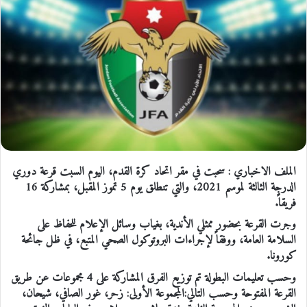
الملف الاخباري : سحبت في مقر اتحاد كرة القدم، اليوم السبت قرعة دوري
الدرجة الثالثة لموسم 2021، والتي تنطلق يوم 5 تموز المقبل، بمشاركة 16
فريقاً.
وجرت القرعة بحضور ممثلي الأندية، بغياب وسائل الإعلام للحفاظ على
السلامة العامة، ووفقاً لإجراءات البروتوكول الصحي المتبع، في ظل جائحة
كورونا.
وحسب تعليمات البطولة تم توزيع الفرق المشاركة على 4 مجموعات عن طريق
القرعة المفتوحة وحسب التالي:المجموعة الأولى: زحر، غور الصافي، شيحان،