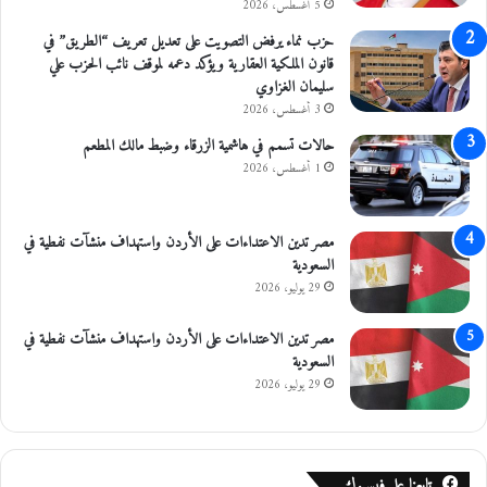
ا
ا
5 أغسطس، 2026
ن
ن
حزب نماء يرفض التصويت على تعديل تعريف “الطريق” في
و
قانون الملكية العقارية ويؤكد دعمه لموقف نائب الحزب علي
ن
سليمان الغزاوي
3 أغسطس، 2026
حالات تسمم في هاشمية الزرقاء وضبط مالك المطعم
1 أغسطس، 2026
مصر تدين الاعتداءات على الأردن واستهداف منشآت نفطية في
السعودية
29 يوليو، 2026
مصر تدين الاعتداءات على الأردن واستهداف منشآت نفطية في
السعودية
29 يوليو، 2026
تابعنا على فيسبوك