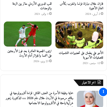
ا
ت
فاران خلال مباراة فرنسا والمغرب بكأس
لقب الدوري الأردني حائر بين الرمثا
م
العالم الأخيرة
والوحدات
ب
ة
ا
2 أبريل، 2024
1 نوفمبر، 2021
ا
ك
ي
ا
ة
ت
ت
ن
ج
ا
م
ع
ع
و
ترتيب المجموعة العاشرة بعد فوز الأرجنتين
الأمير علي يطمئن على تحضيرات النشميات
ا
ر
على النمسا والجزائر أمام الأردن
للتصفيات الآسيوية
ت
ا
23 يونيو، 2026
م
ل
12 سبتمبر، 2021
خ
م
ا
س
ل
ت
اخر الاخبار
ف
م
ة
ر
حماية وظيفة الأسرة من العنف القاتل: قراءة أنثروبولوجية في
ل
ة
وقائع مرصودة في الأردن خلال عام 2026 ،،، الدكتورة زهور
ل
ل
غرايبة/باحثة في الأنثروبولوجيا الاجتماعية
ق
ل