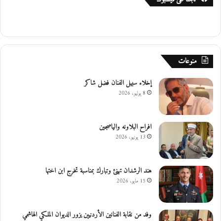
منوعات
إخلاء سبيل الفنان فضل شاكر
8 يوليو، 2026
افراح البلاونه والياصجين
13 يونيو، 2026
هند الرشدان تهنئ وتبارك بمناسبة تخرج ابن اختها
15 مايو، 2026
وفد من نقابة الفنانين الأردنيين يزور الديوان الملكي الهاشمي