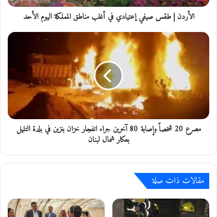
ق
الأردن | طقس صيفي إعتيادي في أغلب مناطق المملكة اليوم الأحد
س
ص
ي
م
ف
ص
ي
ر
إ
ع
ع
2
ت
0
ي
ش
ا
خ
د
ص
ي
مصرع 20 شخصاً وإصابة 80 آخرين جراء انفجار خزان بنزين في بلدة التليل
اً
ف
و
بعكار شمال لبنان
ي
إ
أ
ص
غ
ا
ل
مقالات ذات صلة
ب
ب
ة
م
8
ن
0