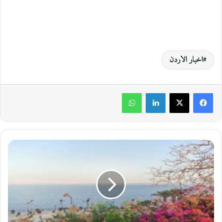
اخبار الاردن
لينكدإن
واتساب
ا
ل
أ
ر
د
ن
|
ط