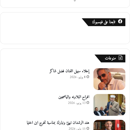
ا
ل
ل
تابعنا على فيسبوك
ب
ن
ا
ن
منوعات
إخلاء سبيل الفنان فضل شاكر
8 يوليو، 2026
افراح البلاونه والياصجين
13 يونيو، 2026
هند الرشدان تهنئ وتبارك بمناسبة تخرج ابن اختها
15 مايو، 2026