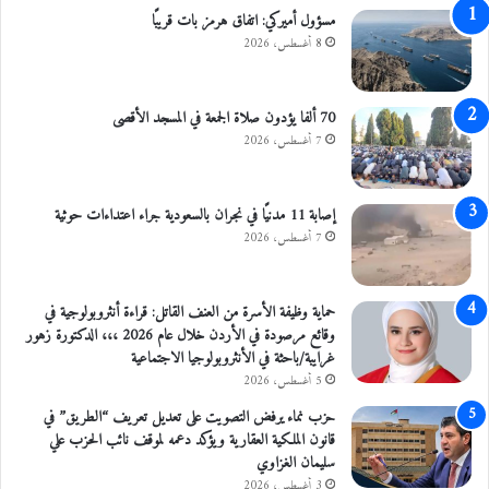
مسؤول أميركي: اتفاق هرمز بات قريبًا
ي
ن
8 أغسطس، 2026
ف
ي
ب
70 ألفا يؤدون صلاة الجمعة في المسجد الأقصى
ل
7 أغسطس، 2026
د
ة
ا
إصابة 11 مدنيًا في نجران بالسعودية جراء اعتداءات حوثية
ل
7 أغسطس، 2026
ت
ل
ي
حماية وظيفة الأسرة من العنف القاتل: قراءة أنثروبولوجية في
ل
وقائع مرصودة في الأردن خلال عام 2026 ،،، الدكتورة زهور
ب
غرايبة/باحثة في الأنثروبولوجيا الاجتماعية
ع
5 أغسطس، 2026
ك
ا
حزب نماء يرفض التصويت على تعديل تعريف “الطريق” في
ر
قانون الملكية العقارية ويؤكد دعمه لموقف نائب الحزب علي
ش
سليمان الغزاوي
م
3 أغسطس، 2026