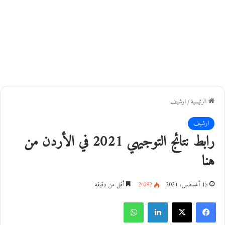
الرئيسية
/
ارشيف
ارشيف
رابط نتائج التوجيهي 2021 في الأردن من
هنا
15 أغسطس، 2021
2٬092
أقل من دقيقة
فيسبوك
‫X
لينكدإن
واتساب