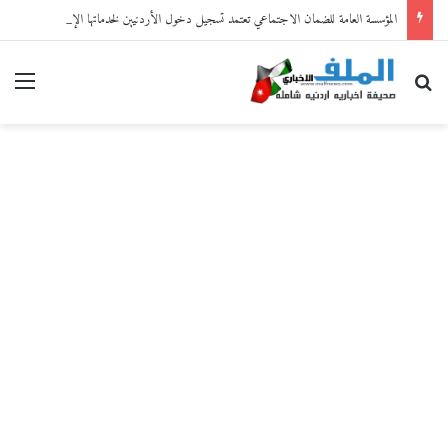
المؤسسة العامة للضمان الاجتماعي تعتمد تسجيل دخول الأردنيين لخدماتها الإلكترونية من خلال “سند”
بحث عن
القا