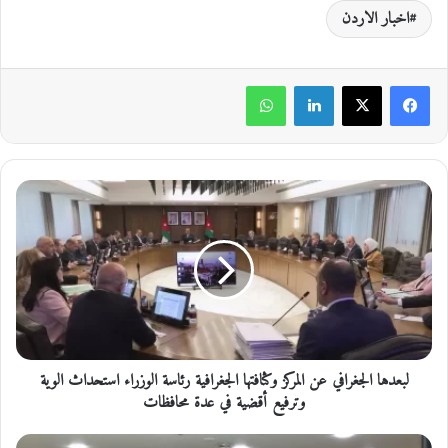
اخبار الاردن
لينكدإن
واتساب
ل
ب
ع
د
ه
ا
ا
ل
ج
لبعدها الجغرافي عن المركز وكثافتها الجغرافية رئاسة الوزراء استحداث الوية
غ
ر
وترفيع أقضية في عدة محافظات
ا
ف
ا