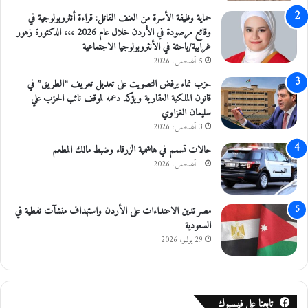
د
م
ا
ج
حماية وظيفة الأسرة من العنف القاتل: قراءة أنثروبولوجية في
ث
ا
وقائع مرصودة في الأردن خلال عام 2026 ،،، الدكتورة زهور
ا
ل
غرايبة/باحثة في الأنثروبولوجيا الاجتماعية
ل
ا
5 أغسطس، 2026
و
ل
حزب نماء يرفض التصويت على تعديل تعريف “الطريق” في
ي
م
قانون الملكية العقارية ويؤكد دعمه لموقف نائب الحزب علي
ة
ن
سليمان الغزاوي
و
ح
3 أغسطس، 2026
ت
ا
ر
ل
حالات تسمم في هاشمية الزرقاء وضبط مالك المطعم
ف
د
1 أغسطس، 2026
ي
ر
ع
ا
أ
س
مصر تدين الاعتداءات على الأردن واستهداف منشآت نفطية في
ق
ي
السعودية
ض
ة
29 يوليو، 2026
ي
ة
ف
ي
تابعنا على فيسبوك
ع