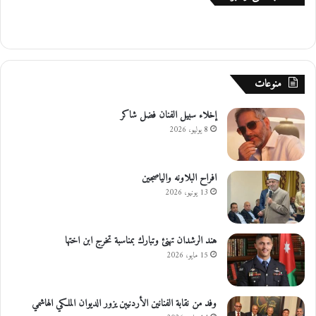
د
ة
م
ح
ا
منوعات
ف
ظ
إخلاء سبيل الفنان فضل شاكر
ا
ت
8 يوليو، 2026
افراح البلاونه والياصجين
13 يونيو، 2026
هند الرشدان تهنئ وتبارك بمناسبة تخرج ابن اختها
15 مايو، 2026
وفد من نقابة الفنانين الأردنيين يزور الديوان الملكي الهاشمي