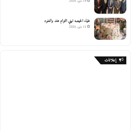
14 مايو، 2026
علياء الحيصه تهني التوام هند والعنود
11 مايو، 2026
إعلانات