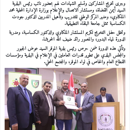
وجرى تخريج المشاركين وتسليم الشهادات لهم بحضور نائب رئيس البلدية
السيد أيمن القضاة، ومستشار الاتصال والإعلام بوزارة الإدارة المحلية محمد
الملكاوي، ومدير المركز الوطني للتدريب وتأهيل المدربين الدكتور جودت
الكساسبة ممثل جامعة البلقاء التطبيقية.
وتخلل حفل التخريج تكريم المستشار الملكاوي والدكتور الكساسبة، ومدربة
الدورة لمياء البدور، والمصور رائد ضيف الله الخريشا.
وتأتي هذه الدورة ضمن حرص رئيس بلدية الموقر السيد عوض الجبور
والمجلس البلدي على تطوير قدرات العاملين في الإعلام في البلدية ومؤسسات
القطاع العام والخاص في لواء الموقر، والمجتمع المحلي.