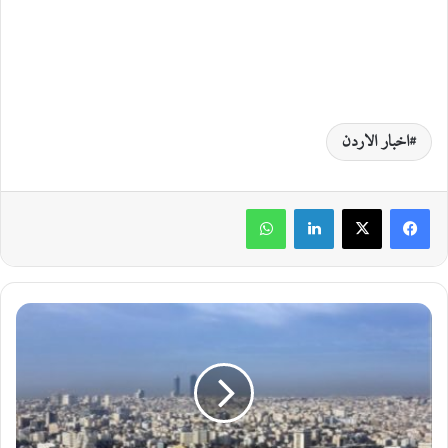
اخبار الاردن
لينكدإن
واتساب
ط
ق
س
م
ع
ت
د