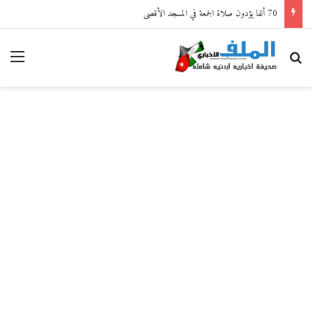
70 ألفا يؤدون صلاة الجمعة في المسجد الأقصى
بحث عن
القا