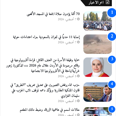
اخر الاخبار
ت
ل
70 ألفا يؤدون صلاة الجمعة في المسجد الأقصى
ا
7 أغسطس، 2026
ل
ج
ن
إصابة 11 مدنيًا في نجران بالسعودية جراء اعتداءات حوثية
و
7 أغسطس، 2026
ب
ن
ا
ب
حماية وظيفة الأسرة من العنف القاتل: قراءة أنثروبولوجية في
ل
وقائع مرصودة في الأردن خلال عام 2026 ،،، الدكتورة زهور
س
غرايبة/باحثة في الأنثروبولوجيا الاجتماعية
5 أغسطس، 2026
حزب نماء يرفض التصويت على تعديل تعريف “الطريق” في
قانون الملكية العقارية ويؤكد دعمه لموقف نائب الحزب علي
سليمان الغزاوي
3 أغسطس، 2026
حالات تسمم في هاشمية الزرقاء وضبط مالك المطعم
1 أغسطس، 2026