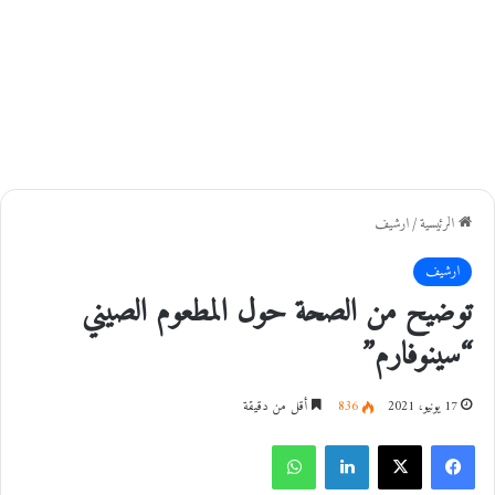
الرئيسية
/
ارشيف
ارشيف
توضيح من الصحة حول المطعوم الصيني
“سينوفارم”
17 يونيو، 2021
836
أقل من دقيقة
فيسبوك
‫X
لينكدإن
واتساب