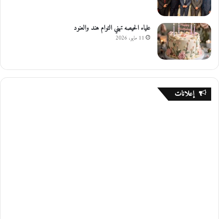
علياء الحيصه تهني التوام هند والعنود
11 مايو، 2026
إعلانات