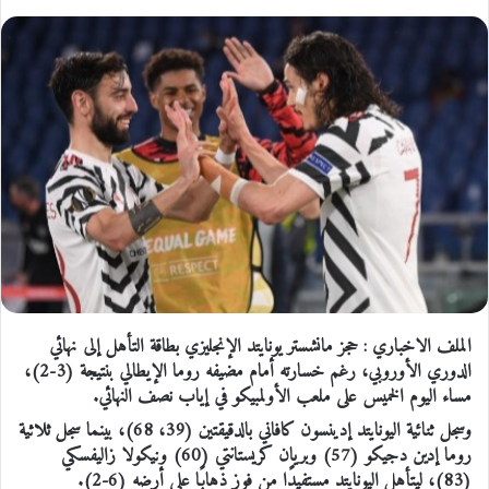
الملف الاخباري : حجز مانشستر يونايتد الإنجليزي بطاقة التأهل إلى نهائي
الدوري الأوروبي، رغم خسارته أمام مضيفه روما الإيطالي بنتيجة (3-2)،
مساء اليوم الخميس على ملعب الأولمبيكو في إياب نصف النهائي.
وسجل ثنائية اليونايتد إدينسون كافاني بالدقيقتين (39، 68)، بينما سجل ثلاثية
روما إدين دجيكو (57) وبريان كريستانتي (60) ونيكولا زاليفسكي
(83)، ليتأهل اليونايتد مستفيدًا من فوز ذهابًا على أرضه (6-2).