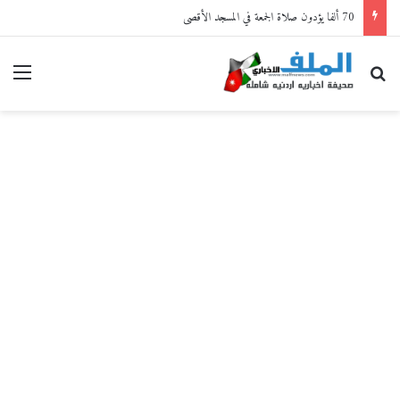
70 ألفا يؤدون صلاة الجمعة في المسجد الأقصى
بحث عن
القا