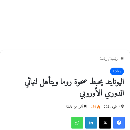
الرئيسية
/
رياضة
رياضة
اليونايتد يحبط صحوة روما ويتأهل لنهائي
الدوري الأوروبي
7 مايو، 2021
736
أقل من دقيقة
فيسبوك
‫X
لينكدإن
واتساب