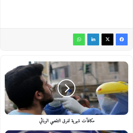
لينكدإن
واتساب
م
ك
ا
ف
آ
ت
ش
ه
ر
مكافآت شهرية لفرق التقصي الوبائي
ي
ة