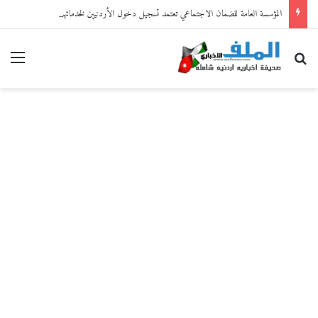
المؤسسة العامة للضمان الاجتماعي تعتمد تسجيل دخول الأردنيين لخدماتها الإلكترونية من خلال “سند”
بحث عن
القا