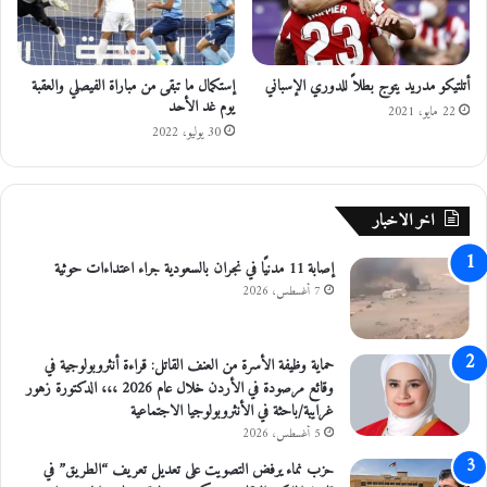
ص
د
ى
أتلتيكو مدريد يتوج بطلاً للدوري الإسباني
إستكمال ما تبقى من مباراة الفيصلي والعقبة
ل
يوم غد الأحد
ع
22 مايو، 2021
د
30 يوليو، 2022
و
ا
ن
اخر الاخبار
ا
س
إصابة 11 مدنيًا في نجران بالسعودية جراء اعتداءات حوثية
ر
ا
7 أغسطس، 2026
ئ
ي
ل
حماية وظيفة الأسرة من العنف القاتل: قراءة أنثروبولوجية في
ي
وقائع مرصودة في الأردن خلال عام 2026 ،،، الدكتورة زهور
ب
غرايبة/باحثة في الأنثروبولوجيا الاجتماعية
ا
5 أغسطس، 2026
ل
حزب نماء يرفض التصويت على تعديل تعريف “الطريق” في
ص