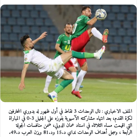
الملف الاخباري : نال الوحدات 3 نقاط في أول ظهور له بدوري المحترفين
لكرة القدم، بعد انتهاء مشاركته الآسيوية بفوزه على الجليل 3-0 في المباراة
التي اقيمت مساء الثلاثاء في استاد عمان الدولي، ضمن منافسات الجولة
الرابعة ، وسجل أهداف الوحدات نداي د.15 ود.81 ويزن العرب د.49.