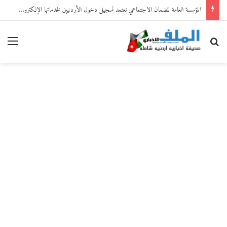
المؤسسة العامة للضمان الاجتماعي تعتمد تسجيل دخول الأردنيين لخدماتها الإلكترونية من خلال “سند”
بحث عن
القا