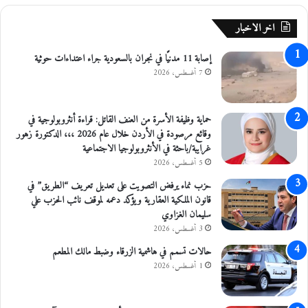
ا
ا
ط
ل
اخر الاخبار
ق
ح
ا
د
إصابة 11 مدنيًا في نجران بالسعودية جراء اعتداءات حوثية
ل
ا
7 أغسطس، 2026
ب
ل
ا
م
د
ق
ي
حماية وظيفة الأسرة من العنف القاتل: قراءة أنثروبولوجية في
ر
ة
وقائع مرصودة في الأردن خلال عام 2026 ،،، الدكتورة زهور
ر
و
غرايبة/باحثة في الأنثروبولوجيا الاجتماعية
ا
5 أغسطس، 2026
ل
حزب نماء يرفض التصويت على تعديل تعريف “الطريق” في
أ
قانون الملكية العقارية ويؤكد دعمه لموقف نائب الحزب علي
غ
سليمان الغزاوي
و
3 أغسطس، 2026
ا
ر
حالات تسمم في هاشمية الزرقاء وضبط مالك المطعم
و
1 أغسطس، 2026
ا
ل
ع