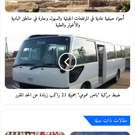
ف
ي
أجواء صيفية عادية في المرتفعات الجبلية والسهول وحارة في مناطق البادية
ة
ع
والأغوار والعقبة
ا
د
ض
ي
ب
ة
ط
ف
م
ي
ر
ا
ك
ل
ب
م
ة
ر
"
ت
ضبط مركبة "باص عمومي" بحمولة 21 راكب زيادة عن الحد المقرر
ب
ف
ا
ع
ص
ا
ع
ت
مقالات ذات صلة
م
ا
و
ل
م