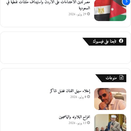
مصر تدين الاعتداءات على الأردن واستهداف منشآت نفطية في
ق
السعودية
ب
29 يوليو، 2026
ة
تابعنا على فيسبوك
منوعات
إخلاء سبيل الفنان فضل شاكر
8 يوليو، 2026
افراح البلاونه والياصجين
13 يونيو، 2026