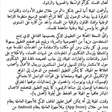
أفعال الفساد كجرائم الواسطة والمحسوبية والرشوة.
وأوضحت الهيئة أنها تسعى بشكل دائم من خلال تطوير الأدوات والقنوات
المتوفّرة لديها بهدف الوصول إلى كافة شرائح المجتمع لترسيخ منظومة النزاهة
الوطنية وإنفاذ القانون والوقاية من الفساد والحد من آثاره على المستوى
الوطني بما يؤسس لبيئة وطنية مناهضة للفساد.
وتتميّز النسخة المحدّثة من التطبيــق الذكي بتصميمها التفاعلي الذي يمنح
المستخدمين مزيداً من الخصوصية والسّرية، ويتيح لهم ﺗﺼﻔﺢ اﻟﺘﻄﺒﻴﻖ ﺑﺴﻬﻮﻟﺔ
وﻳﺴر في كل وقت ومن أي مكان، والاستفادة من الخدمات المقدمة عبره
والمتمثلة بإرسال الشكاوى أو المعلومات عن شبهات الفساد، والاطّلاع على
أخبار ونشاطات وإنجازات الهيئة، إلى جانب تخصيصه نافذة لتلقي الشكاوى
حول الاستثمار وذلك لتسهيل تواصل المستثمرين ورجال الأعمال وأصحاب
العلاقة مع الهيئة، كما يُمكّن التطبيق المتصفح من الدخول إلى الموقع
الإلكتروني الرسمي للهيئة وصفحاتها على قنوات التواصل الاجتماعي
(فيسبوك، تويتر، يوتيوب)، والحصول على إحداثيات موقعها الجغرافي
واستخدامها للوصول إلى مبناها الرئيسي، كما يتيح التطبيق للمتصفح الاتصال
المباشر هاتفياً مع الهيئة عبر الضغط على أيقونة (اتصل بنا).
ولفتت الهيئة إلى أنه يمكن تحميل تطبيق الهاتف الذكي للأجهزة العاملة بنظام
ios من خلال (App Store) وللأجهزة العاملة بنظام Android من