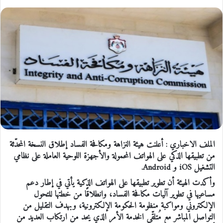
الملف الاخباري : أعلنت هيئة النزاهة ومكافحة الفساد إطلاق النسخة المحدّثة
من تطبيقها الذكي على الهواتف المحمولة والأجهزة اللوحية العاملة على نظامي
التشغيل iOS و Android.
وأكدت الهيئة أن تطوير تطبيقها على الهواتف الذكية يأتي في إطار دعم
مساعيها في تطوير آليات مكافحة الفساد، وانطلاقًا من خطتها للتحول
الإلكتروني ومواكبة منظومة الحكومة الإلكترونية، وبهدف التقليل من
التواصل المباشر مع مُتلقّي الخدمة الأمر الذي يحد من ارتكاب العديد من