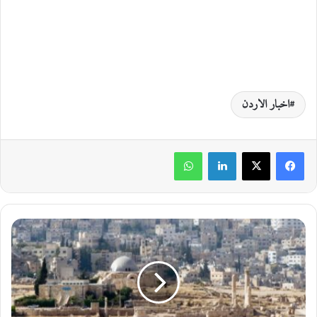
اخبار الاردن
لينكدإن
واتساب
أ
ج
و
ا
ء
ص
ي