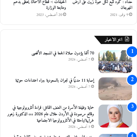
حداد : كود تتبع لكل عبوة زيت على أرض
الحنيفات :- قطاع الأسماك يحظى بدعم
ج
ا
المهرجان
ومتابعة الوزارة
ن
د
و
ة
9 نوفمبر، 2021
20 أغسطس، 2023
ب
ا
ن
ل
ا
أ
اخر الاخبار
ب
م
ل
ي
70 ألفا يؤدون صلاة الجمعة في المسجد الأقصى
س
ر
ح
7 أغسطس، 2026
م
ز
ة
إصابة 11 مدنيًا في نجران بالسعودية جراء اعتداءات حوثية
ف
7 أغسطس، 2026
ي
"
ق
حماية وظيفة الأسرة من العنف القاتل: قراءة أنثروبولوجية في
ض
وقائع مرصودة في الأردن خلال عام 2026 ،،، الدكتورة زهور
ي
غرايبة/باحثة في الأنثروبولوجيا الاجتماعية
ة
5 أغسطس، 2026
ا
ل