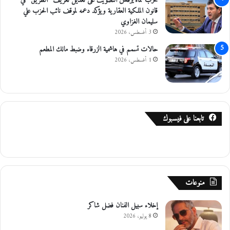
حزب نماء يرفض التصويت على تعديل تعريف “الطريق” في
قانون الملكية العقارية ويؤكد دعمه لموقف نائب الحزب علي
ف
سليمان الغزاوي
ت
ن
3 أغسطس، 2026
ة
حالات تسمم في هاشمية الزرقاء وضبط مالك المطعم
1 أغسطس، 2026
تابعنا على فيسبوك
منوعات
إخلاء سبيل الفنان فضل شاكر
8 يوليو، 2026