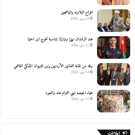
افراح البلاونه والياصجين
13 يونيو، 2026
هند الرشدان تهنئ وتبارك بمناسبة تخرج ابن اختها
15 مايو، 2026
وفد من نقابة الفنانين الأردنيين يزور الديوان الملكي الهاشمي
14 مايو، 2026
علياء الحيصه تهني التوام هند والعنود
11 مايو، 2026
إعلانات