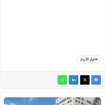
اخبار الاردن
لينكدإن
واتساب
إ
ن