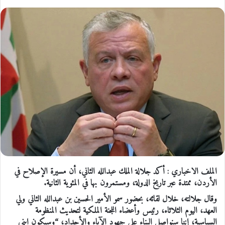
الملف الاخباري : أكد جلالة الملك عبدالله الثاني، أن مسيرة الإصلاح في
الأردن، ممتدة عبر تاريخ الدولة، ومستمرون بها في المئوية الثانية.
وقال جلالته، خلال لقائه، بحضور سمو الأمير الحسين بن عبدالله الثاني ولي
العهد، اليوم الثلاثاء، رئيس وأعضاء اللجنة الملكية لتحديث المنظومة
السياسية، إننا سنواصل البناء على جهود الآباء والأجداد، “وسيكون ابني