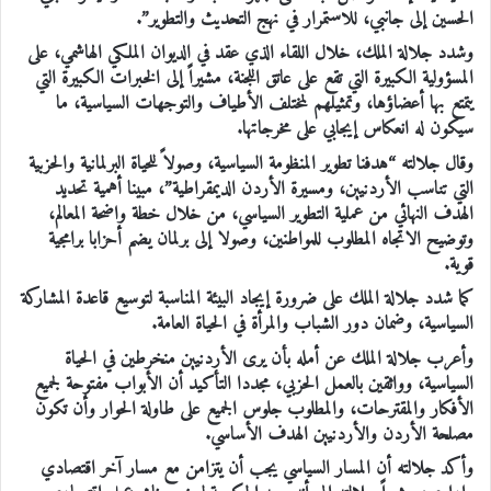
الحسين إلى جانبي، للاستمرار في نهج التحديث والتطوير”.
وشدد جلالة الملك، خلال اللقاء الذي عقد في الديوان الملكي الهاشمي، على
المسؤولية الكبيرة التي تقع على عاتق اللجنة، مشيراً إلى الخبرات الكبيرة التي
يتمتع بها أعضاؤها، وتمثيلهم لمختلف الأطياف والتوجهات السياسية، ما
سيكون له انعكاس إيجابي على مخرجاتها.
وقال جلالته “هدفنا تطوير المنظومة السياسية، وصولاً للحياة البرلمانية والحزبية
التي تناسب الأردنيين، ومسيرة الأردن الديمقراطية”، مبينا أهمية تحديد
الهدف النهائي من عملية التطوير السياسي، من خلال خطة واضحة المعالم،
وتوضيح الاتجاه المطلوب للمواطنين، وصولا إلى برلمان يضم أحزابا برامجية
قوية.
كما شدد جلالة الملك على ضرورة إيجاد البيئة المناسبة لتوسيع قاعدة المشاركة
السياسية، وضمان دور الشباب والمرأة في الحياة العامة.
وأعرب جلالة الملك عن أمله بأن يرى الأردنيين منخرطين في الحياة
السياسية، وواثقين بالعمل الحزبي، مجددا التأكيد أن الأبواب مفتوحة لجميع
الأفكار والمقترحات، والمطلوب جلوس الجميع على طاولة الحوار وأن تكون
مصلحة الأردن والأردنيين الهدف الأساسي.
وأكد جلالته أن المسار السياسي يجب أن يتزامن مع مسار آخر اقتصادي