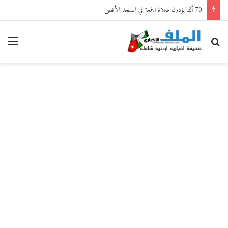
70 ألفا يؤدون صلاة الجمعة في المسجد الأقصى
بحث عن
القا