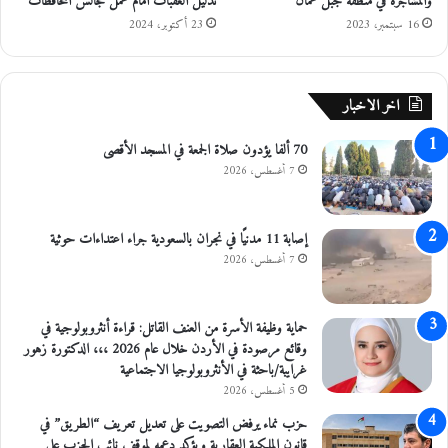
والمشاجرة في منطقة جبل عمّان
تذليل العقبات أمام عمل مجالس المحافظات
"
م
16 سبتمبر، 2023
23 أكتوبر، 2024
ب
ا
ر
ا
اخر الاخبار
ة
ح
70 ألفا يؤدون صلاة الجمعة في المسجد الأقصى
ا
7 أغسطس، 2026
س
م
ة
ا
إصابة 11 مدنيًا في نجران بالسعودية جراء اعتداءات حوثية
ل
7 أغسطس، 2026
ي
و
م
حماية وظيفة الأسرة من العنف القاتل: قراءة أنثروبولوجية في
وقائع مرصودة في الأردن خلال عام 2026 ،،، الدكتورة زهور
غرايبة/باحثة في الأنثروبولوجيا الاجتماعية
5 أغسطس، 2026
حزب نماء يرفض التصويت على تعديل تعريف “الطريق” في
قانون الملكية العقارية ويؤكد دعمه لموقف نائب الحزب علي