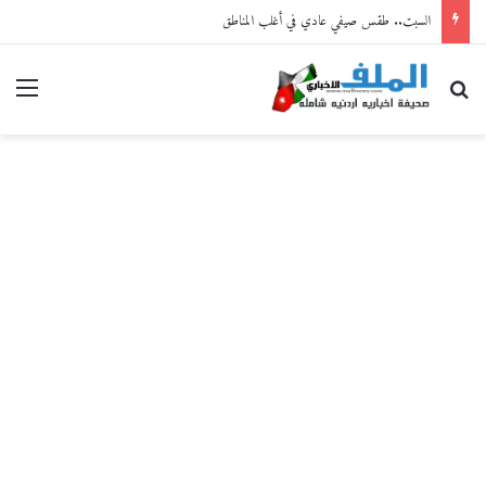
السبت.. طقس صيفي عادي في أغلب المناطق
بحث عن
القا