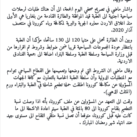
واشار ماضي في تصريح صحفي اليوم الجمعة، الى أن هناك طلبات لرحلات
سياحية اجنبية الى العقبة قيد الموافقة والطائرة القادمة من بلغاريا هي الأولى
منذ اغلاق الاردن معابره الجوية والبرية لمكافحة وباء كورونا في منتصف
آذار 2020.
وبين أن الطائرة تحمل على متنها 120 الى 130 سائحا، مؤكدا أن العقبة
بانتظار عودة المجموعات السياحية قريبا ضمن ضوابط وشروط تم اقرارها من
قبل وزارة السياحة وسلطة العقبة وسلطة البترا، اضافة الى جمعية الفنادق
الاردنية.
وقال ماضي ان الشروط التي تم وضعها وتعميمها على القطاع السياحي تتواءم
مع المتطلبات الدولية وأن سلطة العقبة الخاصة بالتعاون مع كافة الجهات
المسؤولة عن مكافحة كورونا اطلقت حملة تطعيم شاملة في العقبة والبتراء ورم
(المثلث الذهبي).
ولفت الى التعهد من المسؤولين عن ملف كورونا، بأنه اذا وصلت نسبة
التطعيم بلقاح كورونا الى 80 بالمئة في العقبة سيتم اعادة الانشطة الى ما
كانت عليه قبل كورونا، متوقعا أن تصل نسبة متلقي اللقاح الى مستوى جيد
عند انتهاء شهر رمضان المبارك .