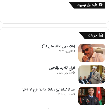
تابعنا على فيسبوك
منوعات
إخلاء سبيل الفنان فضل شاكر
8 يوليو، 2026
افراح البلاونه والياصجين
13 يونيو، 2026
هند الرشدان تهنئ وتبارك بمناسبة تخرج ابن اختها
15 مايو، 2026