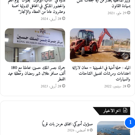
وزير الداخلية يحذر من أية تجمعات تمس
ندوة في “آداب اليرموك” بعنوان “يوم العلم
ي
بسيادة القانون
والحضور الملكي في المحافل الدولية خمسة
ن
وعشرون عاما من العطاء والإنجاز”
اً
ا
29 مايو، 2021
ل
28 أبريل، 2024
أ
م
ي
ر
م
ح
م
المياه : حملة أمنية في الحسينية – معان لازالة
جمرك جسر الملك حسين: تعاملنا مع 180
د
اعتداءات ومرشات لغسيل الشاحنات
ألف مسافر خلال شهر رمضان وعطلة عيد
ب
والسيارات
الفطر
ن
28 سبتمبر، 2022
28 أبريل، 2023
ط
ل
ا
ل
اخر الاخبار
مسؤول أميركي: اتفاق هرمز بات قريبًا
8 أغسطس، 2026