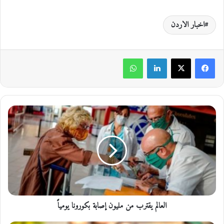
اخبار الاردن
لينكدإن
واتساب
ا
ل
ع
ا
ل
م
ي
ق
ت
العالم يقترب من مليون إصابة بكورونا يومياً
ر
ب