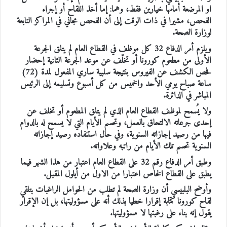
او المرضعة أمامها خيارين فقط، وهما: إما أخذ اللقاح أو إجراء
الفحص، مشيرا في ذات الوقت إلى أن الفحص مجاني في المراكز التابعة
لوزارة الصحة.
ويلزم أمر الدفاع 32 كل موظف في القطاع العام لم يتلق الجرعة
الأولى من مطعوم كورونا أو تخلّف عن موعد الجرعة الثانية إحضار
فحص الكشف عن الفيروس بنتيجة سلبية ساري المفعول لمدة (72)
ساعة صباح يومي الأحد والخميس من كل أسبوع وتسليمه إلى الرئيس
المباشر في الدائرة.
ولا يُسمح لموظف القطاع العام الذي لم يتلق المطعوم أو تخلف عن
إحدى جرعاته الالتحاق بالعمل، وتحسم الأيام التي لا يسمح له بالدوام
فيها من رصيد إجازاته السنوية، وفي حال استنفاده رصيد إجازاته
السنوية تحسم تلك الأيام من راتبه وعلاواته.
وطبق أمر الدفاع رقم 32 على القطاع العام اعتبار من هذا الشهر فيما
يطبق على القطاع الخاص اعتبارا من الاول من أيلول المقبل.
وأوضح البلبيسي أن وزارة الصحة لم تطلب من الحوامل الراغبات بتلقي
لقاح كورونا كتابة إقرارا خطيا بذلك أنه على مسؤوليتها، بل إن الإقرار
يقول إنه بناء على رغبتها لا مسؤوليتها.