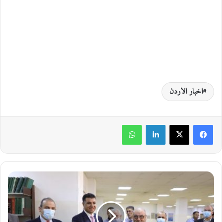
اخبار الاردن
لينكدإن
واتساب
ا
ل
ح
ن
ي