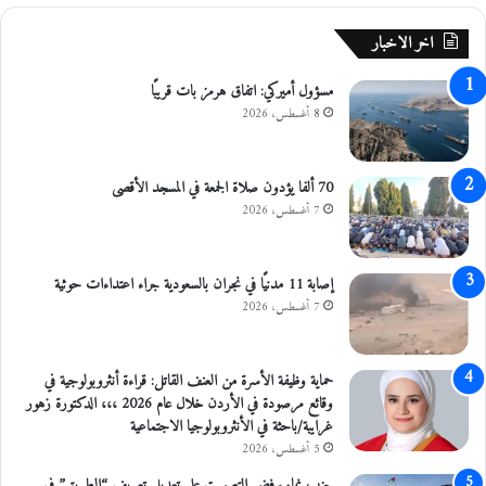
ر
ي
ة
اخر الاخبار
ة
م
"
ن
مسؤول أميركي: اتفاق هرمز بات قريبًا
.
ا
.
ل
8 أغسطس، 2026
ص
م
و
و
ر
ا
70 ألفا يؤدون صلاة الجمعة في المسجد الأقصى
د
7 أغسطس، 2026
ا
ل
م
إصابة 11 مدنيًا في نجران بالسعودية جراء اعتداءات حوثية
خ
7 أغسطس، 2026
د
ر
ة
حماية وظيفة الأسرة من العنف القاتل: قراءة أنثروبولوجية في
ف
وقائع مرصودة في الأردن خلال عام 2026 ،،، الدكتورة زهور
ي
غرايبة/باحثة في الأنثروبولوجيا الاجتماعية
ا
5 أغسطس، 2026
ل
ب
حزب نماء يرفض التصويت على تعديل تعريف “الطريق” في