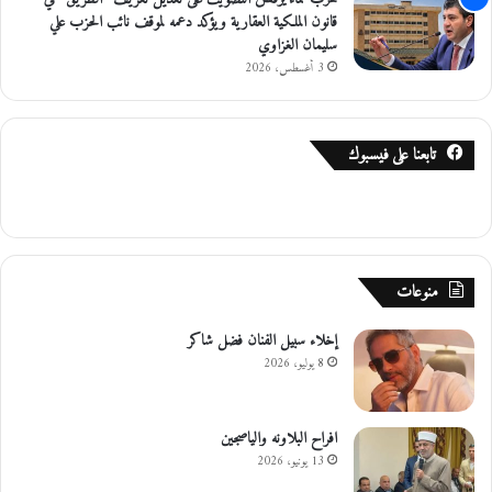
ا
قانون الملكية العقارية ويؤكد دعمه لموقف نائب الحزب علي
د
سليمان الغزاوي
ي
3 أغسطس، 2026
ة
ا
ل
تابعنا على فيسبوك
ش
م
ا
ل
ي
ة
منوعات
إخلاء سبيل الفنان فضل شاكر
8 يوليو، 2026
افراح البلاونه والياصجين
13 يونيو، 2026