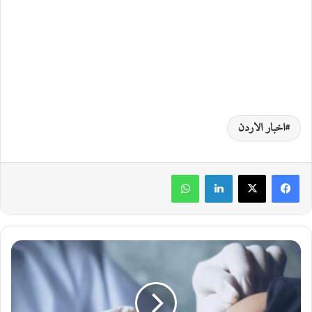
اخبار الاردن
لينكدإن
واتساب
ا
ل
ت
ر
ب