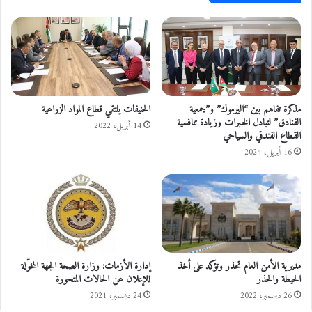
ش
ف
م
ت
ل
ت
ا
ح
ل
خ
ق
د
ط
م
ا
ة
مذكرة تفاهم بين “اليرموك” و”جمعية
الحنيفات يلتقي قطاع المواد الزراعية
ع
"
الفنادق” لتبادل الخبرات وزيادة تنافسية
14 أبريل، 2022
القطاع الفندقي والسياحي
ي
ا
ن
ل
16 أبريل، 2024
ا
ت
ل
ر
ع
خ
ا
ي
م
ص
و
م
ا
ن
مديرية الأمن العام تحذر وتؤكد على أخذ
إدارة الأزمات: وزارة الصحة الجهة المخوّلة
ل
م
الحيطة والحذر
للإعلان عن الحالات المتحورة
خ
ر
ا
26 ديسمبر، 2022
24 ديسمبر، 2021
ك
ص
ب