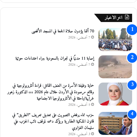
ت
ك
اخر الاخبار
"
(
70 ألفا يؤدون صلاة الجمعة في المسجد الأقصى
D
7 أغسطس، 2026
r
i
v
e
إصابة 11 مدنيًا في نجران بالسعودية جراء اعتداءات حوثية
T
7 أغسطس، 2026
h
r
u
حماية وظيفة الأسرة من العنف القاتل: قراءة أنثروبولوجية في
)
وقائع مرصودة في الأردن خلال عام 2026 ،،، الدكتورة زهور
ف
غرايبة/باحثة في الأنثروبولوجيا الاجتماعية
ي
5 أغسطس، 2026
إ
حزب نماء يرفض التصويت على تعديل تعريف “الطريق” في
د
قانون الملكية العقارية ويؤكد دعمه لموقف نائب الحزب علي
ا
سليمان الغزاوي
ر
ة
3 أغسطس، 2026