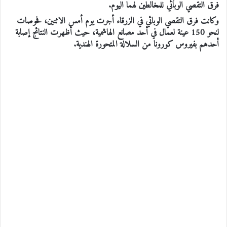
فرق التقصي الوبائي للمخالطين لهما اليوم.
وكانت فرق التقصي الوبائي في الزرقاء أجرت يوم أمس الاثنين، فحوصات
لنحو 150 عينة لعمال في أحد مصانع الهاشمية، حيث أظهرت النتائج إصابة
أحدهم بفيروس كورونا من السلالة المتحورة الهندية.