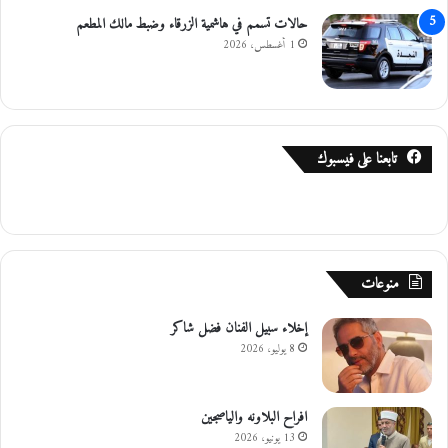
ت
حالات تسمم في هاشمية الزرقاء وضبط مالك المطعم
ر
1 أغسطس، 2026
خ
ي
ص
ا
ل
تابعنا على فيسبوك
س
و
ا
ق
ي
ن
منوعات
و
ا
إخلاء سبيل الفنان فضل شاكر
ل
م
8 يوليو، 2026
ر
ك
ب
افراح البلاونه والياصجين
ا
13 يونيو، 2026