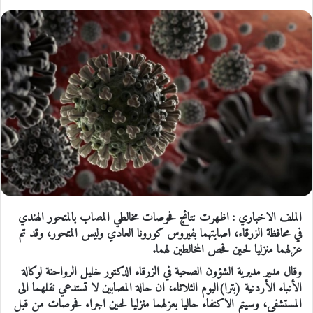
الملف الاخباري : اظهرت نتائج فحوصات مخالطي المصاب بالمتحور الهندي
في محافظة الزرقاء، اصابتهما بفيروس كورونا العادي وليس المتحور، وقد تم
عزلهما منزليا لحين فحص المخالطين لهما.
وقال مدير مديرية الشؤون الصحية في الزرقاء الدكتور خليل الرواحنة لوكالة
الأنباء الأردنية (بترا)اليوم الثلاثاء، ان حالة المصابين لا تستدعي نقلهما الى
المستشفى، وسيتم الاكتفاء حاليا بعزلهما منزليا لحين اجراء فحوصات من قبل