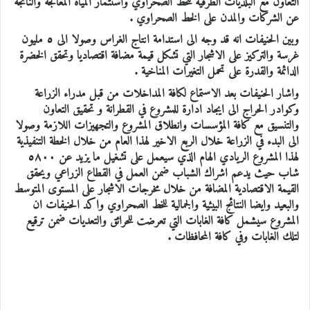
التعاون مع البلديات الطرفية للخط الصحراوي واستثمار المياة المعالجة والناتجة
عن الشركات والمدن على الخط الصحراوي .
وبين الحنيفات انه قد وجه الى استدامة انتاج الغراس وصولا الى ٥ مليون
غرسة والتركيز على الاشجار التي تشكل قيمة مضافة اقتصاديا وتحقق الخضرة
الدائمة والقدرة على تحمل التغيرات المناخية .
واشار الحنيفات بعد الاستماع لكافة المداخلات من قبل مدراء الزراعة
وكوادر الحراج الى ايجاد ادارة للمشروع في القطرانة و تحقيق التعاون
والتنسيق مع كافة المؤسسات وانطلاق المشروع والتجهيزات اللازمة وصولا
الى البدء في الزراعة خلال الربع الاخير لهذا العام من خلال الخطة التنفيذية
لهذا المشروع الريادي الهام الذي سيعمل على تشغيل ما يزيد عن ٥٨٠٠
شاب حيث يدعم اشراك الشباب ضمن العمل في القطاع الزراعي ويحقق
القيمة الاقتصادية المضافة من خلال مخرجات الاشجار على المستوى المتوسط
والبعيد وايضا النتائج البيئية والجمالية للخط الصحراوي واكد الحنيفات ان
المشروع سيشمل كافة الغابات التي تعرضت للحرائق والتعديات ضمن ترقيع
لتلك الغابات وفي كافة المحافظات .