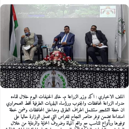
الملف الاخباري : اكد وزير الزراعة م. خالد الحنيفات اليوم خلال لقاءه
مدراء الزراعة لمحافظات والجنوب ورؤساء البلديات الطرفية للخط الصحراوي
ان خطة التشجير ستشمل اطراف الطرق ومداخل المحافظات وضمن خطة
استدامة تضمن توفر عناصر النجاح للغراس التي تعمل الوزارة حاليا على
توفيرها وبأنواع تتناسب مع واقع المياة وضروف الحماية والرعاية من خلال