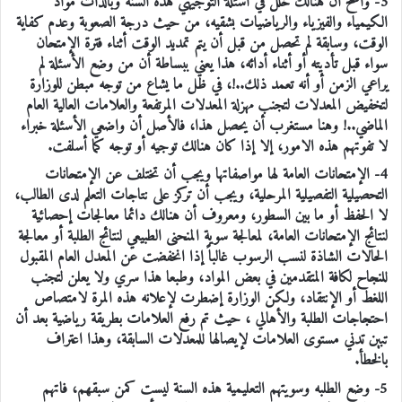
3- واضح أن هنالك خلل في اسئلة التوجيهي هذه السنة وبالذات مواد
الكيمياء والفيزياء والرياضيات بشقيه، من حيث درجة الصعوبة وعدم كفاية
الوقت، وسابقة لم تحصل من قبل أن يتم تمديد الوقت أثناء فترة الإمتحان
سواء قبل تأديته أو أثناء أدائه، هذا يعني ببساطة أن من وضع الأسئلة لم
يراعي الزمن أو أنه تعمد ذلك..!، في ظل ما يشاع من توجه مبطن للوزارة
لتخفيض المعدلات لتجنب مهزلة المعدلات المرتفعة والعلامات العالية العام
الماضي..! وهنا مستغرب أن يحصل هذا، فالأصل أن واضعي الأسئلة خبراء
لا تفوتهم هذه الامور، إلا إذا كان هنالك توجيه أو توجه كما أسلفت.
4- الإمتحانات العامة لها مواصفاتها ويجب أن تختلف عن الإمتحانات
التحصيلية التفصيلية المرحلية، ويجب أن تركز على نتاجات التعلم لدى الطالب،
لا الحفظ أو ما بين السطور، ومعروف أن هنالك دائما معالجات إحصائية
لنتائج الإمتحانات العامة، لمعالجة سوية المنحنى الطبيعي لنتائج الطلبة أو معالجة
الحالات الشاذة لنسب الرسوب غالباً إذا انخفضت عن المعدل العام المقبول
للنجاح لكافة المتقدمين في بعض المواد، وطبعا هذا سري ولا يعلن لتجنب
اللغط أو الإنتقاد، ولكن الوزارة إضطرت لإعلانه هذه المرة لامتصاص
احتجاجات الطلبة والأهالي ، حيث تم رفع العلامات بطريقة رياضية بعد أن
تبين تدني مستوى العلامات لإيصالها للمعدلات السابقة، وهذا اعتراف
بالخطأ.
5- وضع الطلبه وسويتهم التعليمية هذه السنة ليست كمن سبقهم، فاتهم