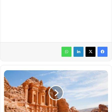
لينكدإن
واتساب
ط
ق
س
ح
ا
ر
ف
ي