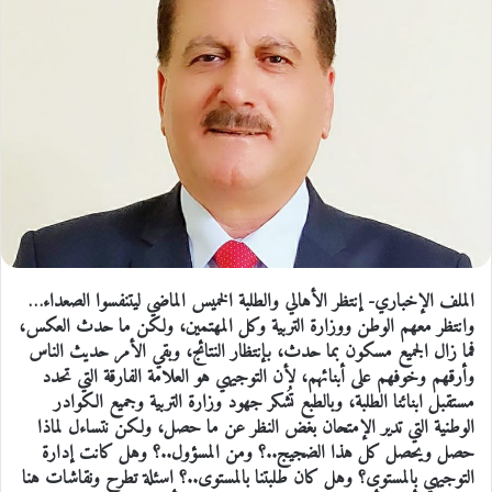
الملف الإخباري- إنتظر الأهالي والطلبة الخميس الماضي ليتنفسوا الصعداء…
وانتظر معهم الوطن ووزارة التربية وكل المهتمين، ولكن ما حدث العكس،
فما زال الجميع مسكون بما حدث، بإنتظار النتائج، وبقي الأمر حديث الناس
وأرقهم وخوفهم على أبنائهم، لأن التوجيهي هو العلامة الفارقة التي تحدد
مستقبل ابنائنا الطلبة، وبالطبع تُشكر جهود وزارة التربية وجميع الكوادر
الوطنية التي تدير الإمتحان بغض النظر عن ما حصل، ولكن نتساءل لماذا
حصل ويحصل كل هذا الضجيج..؟ ومن المسؤول..؟ وهل كانت إدارة
التوجيهي بالمستوى؟ وهل كان طلبتنا بالمستوى..؟ اسئلة تطرح ونقاشات هنا