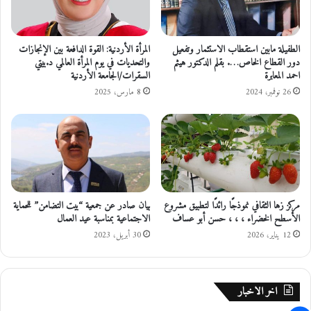
ن
ا
ل
م
الطفيلة مابين استقطاب الاستثمار وتفعيل
المرأة الأردنية: القوة الدافعة بين الإنجازات
دور القطاع الخاص…. بقلم الدكتور هيثم
والتحديات في يوم المرأة العالمي د.بيتي
ن
احمد المعابرة
السقرات/الجامعة الأردنية
ح
ة
26 نوفمبر، 2024
8 مارس، 2025
ا
ل
ا
م
ي
ر
ك
مركز زها الثقافي نموذجًا رائدًا لتطبيق مشروع
بيان صادر عن جمعية “بيت التضامن” للحماية
ي
الأسطح الخضراء ، ، ، حسن أبو عساف
الاجتماعية بمناسبة عيد العمال
ة
12 يناير، 2026
30 أبريل، 2023
ب
ق
ي
م
اخر الاخبار
ة
6