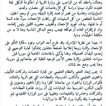
وهناك، وأعتقد أنه من الواجب على وزارة التربية أو الحكومة تشكيل لجنة
محايده، تكون مهمتها دراسة كل الإرهاصات التي حصلت وتحديد
المسؤوليات ومحاسبة من قصر أو تعمد إثارة البلبلة، ومن ثم وضع الحلول
المناسبة لنتخلص من كل السلبيات التي رافقت الإمتحان، سواء هذه السنة
أو ما قبلها، بهدف تجويد الإمتحان وتخفيف حضوره الثقيل وليس إلغاءه،
وإن تم إقتراح الغاءه أو هيكلته فيجب وضع البدائل المناسبة وهنا لا بد من
مناقشة الحيثيات ومنها:
1- بعيدا عن نظرية المؤامرة، وقد طرح أحد النواب وغيره ..فكرة التأثير على
الإمتحان وإثارة زوبعة إعلامية لمصلحة متنفذين يمتلكوا تجارة التوجيهي في
إحدى البلدان الصديقة، وهذا يذكرني بالجامعات الخاصة في سوريا قبل
سنوات لمتنفذين وإثارة بعض الأمور لتوجيه الطلبة نحو جامعاتهم في سوريا،
وهنا يجب وضع حد لذلك.
2- يجب إبعاد التعليم والنظام التعليمي عن تجارة المنصات وشركات التأليف
والمحتوى التعليمي والكتب المدرسية، والعطاءات التي تثير الريبة والشك،
فكوادر الوزارة والخبراء من جامعاتنا كانوا وما زالوا ناجحين ومتميزين في
تأليف الكتب المدرسية منذ البدايات، إلى أن برزت ظاهرة العطاءات
والشركات وسماسرتها والتنفيعات، وتغليبها على دور الوزارة التقليدي ليتم
تحييدهم..! وقد يكون وراء الأكمة ما ورائها..!