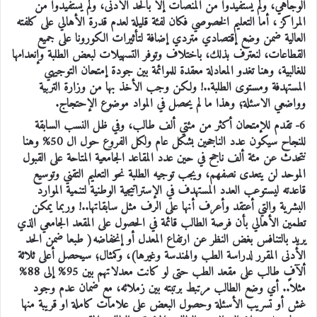
الوجاهي، ولم يستفيدوا من المنصات إلا بالحد الأدنى، ولم يستفيدوا من
المراكز ، أما التعليم الخصوصي فكان لفئة قليلة لعدم قدرة الأهالي على كلفته
العالية ضمن وضع إقتصادي متردي إضافة لتأثيرات الكورونا على جميع
القطاعات، لنعترف بذلك، باختلاف وتوفر التسهيلات لبعض الطلبة وإنعدامها
للغالبية، وهنا تغدو المعادلة معقدة للموائمة بين جودة إمتحان التوجيهي
المستهدفة ومستوى الطلبة..! ولكن وجب الأخذ بها من وزارة التربية
وواضعي الاسئلة؛ وهذا ما لم يحصل في المواد موضوع الإحتجاج.
6- تقدم للإمتحان أكثر من مئتي ألف طالب، وفي ظل النسب السابقة
للنجاح سيكون عدد الناجحين بشكل عام ولكل الفروع حول ال 50% وهنا
نتحدث عن مئة ألف ناجح في حين عدد المقاعد الجامعية المتاحة على القبول
الموحد لن يتعدى نصفهم، ويجب توجيه الطلبة نحو التعليم التقني وتوسيع
قاعدته ليستوعب العدد المستهدف في الإستراتيجية الوطنية لتنمية الموارد
البشرية والتي أعتقد وأعرف أنها على الرف مثل سابقاتها..! وربما يمكن
تطمين الأهالي بأن فرصة الطالب قائمة في الحصول على المقعد الجامعي الذي
يريد بالتنافس بغض النظر عن ارتفاع المعدل أو إنخفاضه( طبعا ضمن الحد
الأدنى المقرر لدراسة الطب والهندسة وغيرها)، وكمثال؛ سيحصل أعلى ثلاثة
ألآف طالب على مقعد الطب حتى لو كانت معدلاتهم بين 95% إلى 88%
مثلاً.. أي وضع الطالب مرتبط برتبته بين زملائه، مع ضمان عدم وجود
غش أو تسريب الأسئلة وحصول البعض على علامات كاملة او قريبة منها