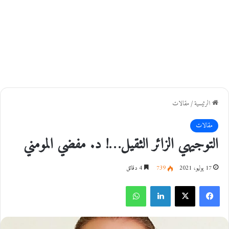
الرئيسية
/
مقالات
مقالات
التوجيهي الزائر الثقيل…! د. مفضي المومني
17 يوليو، 2021
739
4 دقائق
فيسبوك
‫X
لينكدإن
واتساب