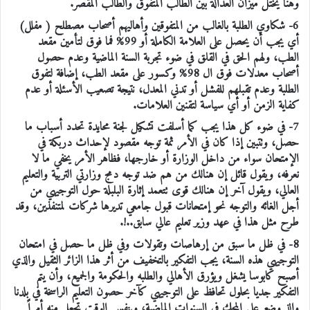
وهنا يختل ميزان العدالة بين الطالب المتفوق والطالب المقصر.
6- شكاوي الطلبة بالغالب من المتفوقين وأهاليهم أصحاب مصطلح ( مفلل)
أي يجب أن يحصل على العلامة الكاملة أو 99% فما فوق لتأمين مقعد
الطب، ولهم الحق في القلق في ضوء تجربة السنة الماضية وعدم حصول
أصحاب معدلات فوق ال 98% وكسور على مقعد الطب، إضافة لتفوق
الطلبة وعدم تقبلهم للفشل أو تدني المعدل، نتيجة تصعيب الأسئلة أو عدم
كفاية الزمن أو أي سياسة لتقنين العلامات.
7- في ضوء كل هذا يجب كما أسلفت تشكيل لجنة محايدة تحدد أسباب ما
حصل، وتتبين إذا كان في الأمر ثمة توجه مقصود لإحداث دربكة في
الإمتحان سواء من داخل الوزارة أو خارجها، فظاهر الأمر يخفي ما لا
نعرفه، ويقول قائل إن هنالك من هم ضد توجه دمج وزارتي التربية والتعليم
العالي، ويقول آخر إن هنالك قوى تتعمد إثارة البلبلة حول التوجيهي من
أجل الغائه والتوجه نحو إمتحانات قبول جامعي تديرها شركات لمتنفذين، وقد
طرح مثل هذا في عهد وزير تعليم عالي سابق..!.
8- في ظل ما سبق من إرهاصات وتقولات وفي ظل ما حصل في امتحان
التوجيهي هذه السنة، يجب التفكير بالتخفيف من أثر هذا الزائر الثقيل والذي
أصبح كابوسا يشغل ويؤرق الأهالي والطلبه والحكومة والجميع، وأن يتم
التفكير جديا بحلول تحافظ على التوجيهي كآخر حصون التعليم الراسخة في بلدنا
والذ وضع على المحك في السنوات الماضية، وبنفس الوقت تجعل منه أمراً