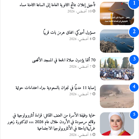
تأجيل إعلان نتائج الثانوية العامة إلى الساعة الثامنة مساء
0
10 أغسطس، 2026
0
م
ل
ي
مسؤول أميركي: اتفاق هرمز بات قريبًا
و
8 أغسطس، 2026
ن
د
و
70 ألفا يؤدون صلاة الجمعة في المسجد الأقصى
ل
7 أغسطس، 2026
ا
ر
إصابة 11 مدنيًا في نجران بالسعودية جراء اعتداءات حوثية
7 أغسطس، 2026
حماية وظيفة الأسرة من العنف القاتل: قراءة أنثروبولوجية في
وقائع مرصودة في الأردن خلال عام 2026 ،،، الدكتورة زهور
غرايبة/باحثة في الأنثروبولوجيا الاجتماعية
5 أغسطس، 2026