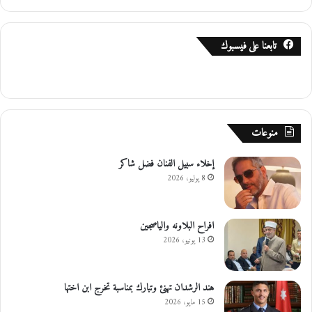
تابعنا على فيسبوك
منوعات
إخلاء سبيل الفنان فضل شاكر
8 يوليو، 2026
افراح البلاونه والياصجين
13 يونيو، 2026
هند الرشدان تهنئ وتبارك بمناسبة تخرج ابن اختها
15 مايو، 2026