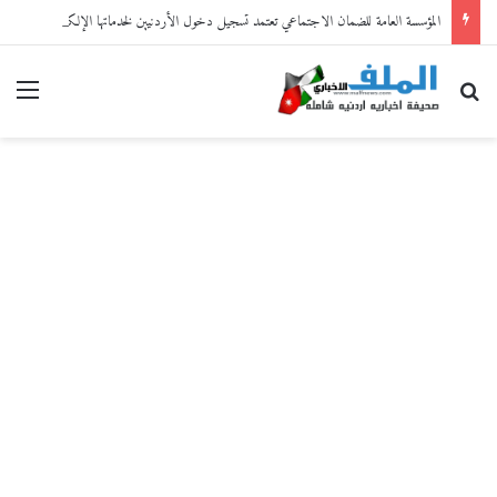
المؤسسة العامة للضمان الاجتماعي تعتمد تسجيل دخول الأردنيين لخدماتها الإلكترونية من خلال “سند”
بحث عن
القا