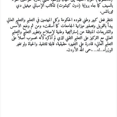
بالسيف كما جاء برواية (دون كيشوت) للكاتب الإسباني ميغيل دي
ثيربانتس.
ننتظر فعل كبير وطني تقوده الحكومة وكل المهتمين في التعليم والتعليم العالي
يبدأ بالتمويل وتصفير ميزانية الجامعات كما أسلفت، ومن ثم وضع الأسس
والتشريعات المنبثقة عن إستراتيجية وطنية لإصلاح وتطوير التعليم والتعليم
العالي مع التركيز على التعليم التقني الذي لم أذكره لأنه محسوب أصلاً على
التعليم العالي، قادرة على التغيير، حقيقية، قابلة للتنفيذ والحياة ولو تغير
الوزراء…!،… .حمى الله الأردن.