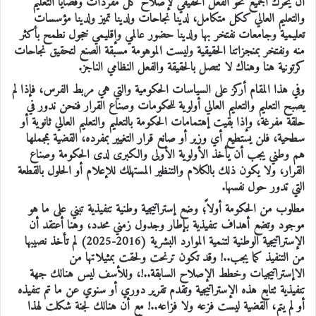
أن يحرك الجميع نحو الفعل الحقيقي لإصلاح كل مفردات وقضايا التعليم
والتعليم العالي ككل متكامل، لدينا نجاحات ولدينا تميز ولدينا مؤسسات
تعليمية وجامعات نفتخر بها ولدينا حضور عالمي وإقليمي خجول نطمح بأكثر
منه ونفتخر بمنجزاتنا الحقيقية وليست الموهومة مسبقة الصنع لتحقيق نجاحات
كرتونية هنا وهناك لا تتصل بالحقيقة والفعل النظامي الناجز.
وفي هذا المقام أركز على السياسات الحكومية والتي هي مربط الفرس، فإذا لم
يصبح التعليم والتعليم العالي أولوية للحكومات وصناع القرار فنحن ندور في
حلقة مفرغة، وإذا بقيت إهتمامات الحكومة بالتعليم والتعليم العالي ثانوية أو
سطحية، فلن يستطيع أي وزير أو صانع قرار التغيير بمفرده، القضية بمجملها
هم وطني يجب أن يأخذ الأولوية الأولى والكبرى لدى الحكومة وصناع
القرار، ولا يكون ذلك بالكلام والتنظير المستهلك للإعلام أو الحلول بالقطعة
التي تدور حول نفسها.
مطلوب من الحكومة أولاً؛ وضع إستراتيجية وطنية تنفيذية تبني على ما هو
موجود وتضع أهداف تنفيذية بإطار وجدول زمني محدد، وهنا أعتقد أن
الإستراتيجية الوطنية لتنمية الموارد البشرية (2016-2025) لم تأخذ نصيبها
من التنفيذ كما يجب..! وقد تكون ترنحت ولحقت بمثيلاتها من
الاإستراتيجيات وخطط الإصلاح السابقة..!، وللأسف ليس هنالك جهة
تنفيذية تتابع هذه الإستراتيجية وتقدم تقرير دوري أو سنوي عن ما تم تنفيذه
أو لم يتم، القضية ليست فزعه ولا فزاعه..! مع أن هنالك لجنة شكلت لهذا