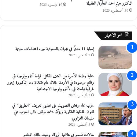
الدكتور هيثم احمد المعابرة/ الطفيلة
19 ديسمبر، 2023
ق
30 أغسطس، 2025
د
س
اخر الاخبار
إصابة 11 مدنيًا في نجران بالسعودية جراء اعتداءات حوثية
7 أغسطس، 2026
حماية وظيفة الأسرة من العنف القاتل: قراءة أنثروبولوجية في
وقائع مرصودة في الأردن خلال عام 2026 ،،، الدكتورة زهور
غرايبة/باحثة في الأنثروبولوجيا الاجتماعية
5 أغسطس، 2026
حزب نماء يرفض التصويت على تعديل تعريف “الطريق” في
قانون الملكية العقارية ويؤكد دعمه لموقف نائب الحزب علي
سليمان الغزاوي
3 أغسطس، 2026
حالات تسمم في هاشمية الزرقاء وضبط مالك المطعم