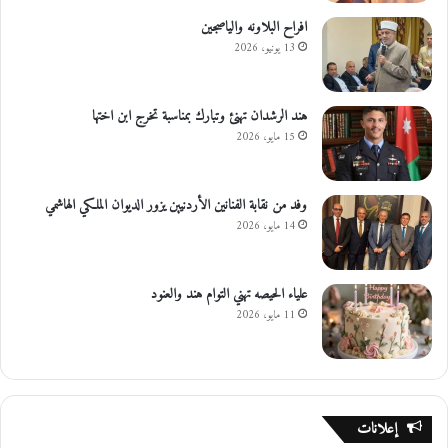
افراح البلاونه والياصجين
13 يونيو، 2026
هند الرشدان تهنئ وتبارك بمناسبة تخرج ابن اختها
15 مايو، 2026
وفد من نقابة الفنانين الأردنيين يزور الديوان الملكي الهاشمي
14 مايو، 2026
علياء الحيصه تهني التوام هند والعنود
11 مايو، 2026
إعلانات