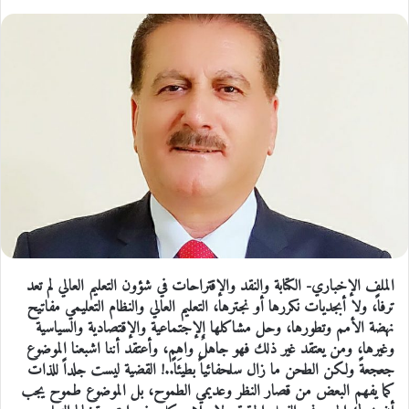
الملف الإخباري- الكتابة والنقد والإقتراحات في شؤون التعليم العالي لم تعد
ترفاً، ولا أبجديات نكررها أو نجترها، التعليم العالي والنظام التعليمي مفاتيح
نهضة الأمم وتطورها، وحل مشاكلها الإجتماعية والإقتصادية والسياسية
وغيرها، ومن يعتقد غير ذلك فهو جاهلٌ واهِم، وأعتقد أننا اشبعنا الموضوع
جعجعةً ولكن الطحن ما زال سلحفائياً بطيئاً..! القضية ليست جلداً للذات
كما يفهم البعض من قصار النظر وعديمي الطموح، بل الموضوع طموح يجب