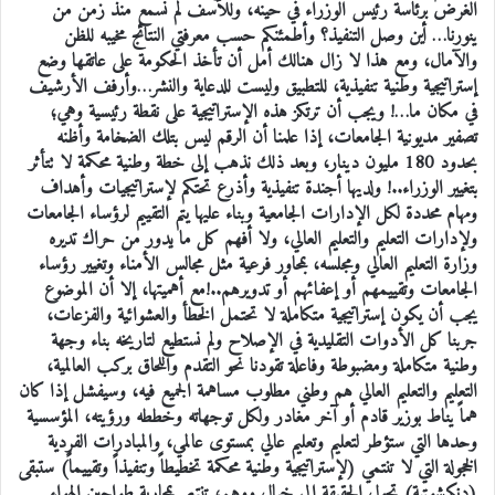
الغرض برئاسة رئيس الوزراء في حينه، وللأسف لم نسمع منذ زمن من
ينورنا… أين وصل التنفيذ؟ وأطمئنكم حسب معرفتي النتائج مخيبه للظن
والآمال، ومع هذا لا زال هنالك أمل أن تأخذ الحكومة على عاتقها وضع
إستراتيجية وطنية تنفيذية، للتطبيق وليست للدعاية والنشر…وأرفف الأرشيف
في مكان ما…! ويجب أن ترتكز هذه الإستراتيجية على نقطة رئيسية وهي؛
تصفير مديونية الجامعات، إذا علمنا أن الرقم ليس بتلك الضخامة وأظنه
بحدود 180 مليون دينار، وبعد ذلك نذهب إلى خطة وطنية محكمة لا تتأثر
بتغيير الوزراء..! ولديها أجندة تنفيذية وأذرع تحتكم لإستراتيجيات وأهداف
ومهام محددة لكل الإدارات الجامعية وبناء عليها يتم التقييم لرؤساء الجامعات
ولإدارات التعليم والتعليم العالي، ولا أفهم كل ما يدور من حراك تديره
وزارة التعليم العالي ومجلسه، بمحاور فرعية مثل مجالس الأمناء وتغيير رؤساء
الجامعات وتقييمهم أو إعفائهم أو تدويرهم..!مع أهميتها، إلا أن الموضوع
يجب أن يكون إستراتيجية متكاملة لا تحتمل الخطأ والعشوائية والفزعات،
جربنا كل الأدوات التقليدية في الإصلاح ولم نستطيع لتاريخه بناء وجهة
وطنية متكاملة ومضبوطة وفاعلة تقودنا نحو التقدم واللحاق بركب العالمية،
التعليم والتعليم العالي هم وطني مطلوب مساهمة الجميع فيه، وسيفشل إذا كان
هماً يناط بوزير قادم أو آخر مغادر ولكل توجهاته وخططه ورؤيته، المؤسسية
وحدها التي ستؤطر لتعليم وتعليم عالي بمستوى عالمي، والمبادرات الفردية
الخجولة التي لا تنتمي (لإستراتيجية وطنية محكمة تخطيطاً وتنفيذاً وتقييماً) ستبقى
(دنكشوتية) تحول الحقيقة إلى خيال ووهم، تنتهي بمحاربة طواحين الهواء