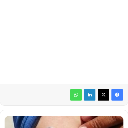
لينكدإن
واتساب
ح
ق