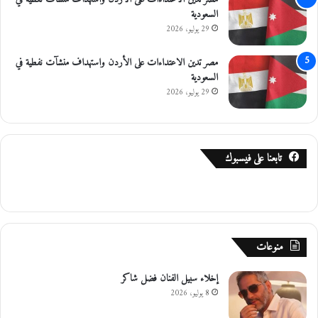
ا
السعودية
ل
29 يوليو، 2026
م
ر
مصر تدين الاعتداءات على الأردن واستهداف منشآت نفطية في
و
السعودية
ر
29 يوليو، 2026
ي
ة
تابعنا على فيسبوك
منوعات
إخلاء سبيل الفنان فضل شاكر
8 يوليو، 2026