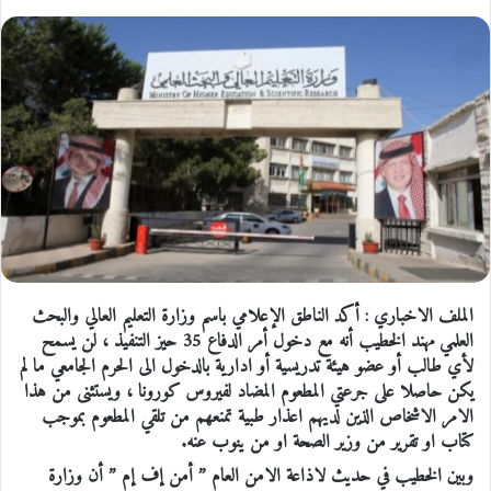
الملف الاخباري : أكد الناطق الإعلامي باسم وزارة التعليم العالي والبحث
العلمي مهند الخطيب أنه مع دخول أمر الدفاع 35 حيز التنفيذ ، لن يسمح
لأي طالب أو عضو هيئة تدريسية أو ادارية بالدخول الى الحرم الجامعي ما لم
يكن حاصلا على جرعتي المطعوم المضاد لفيروس كورونا ، ويستثنى من هذا
الامر الاشخاص الذين لديهم اعذار طبية تمنعهم من تلقي المطعوم بموجب
كتاب او تقرير من وزير الصحة او من ينوب عنه.
وبين الخطيب في حديث لاذاعة الامن العام ” أمن إف إم ” أن وزارة