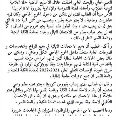
التعليم العالي والبحث العلمي اطلقت خلال الاسابيع الماضية حملة اعلامية
لتوعية الطلاب وأعضاء الهيئة التدريسية والإدارية بضرورة الالتزام بهذا
الأمر مبيناً أن الطالب الذي لن يتمكن من دخول الحرم الجامعي وكان لديه
محاضرات وجاهية ، لا يعتبر غيابه بعذر ، ويحسب من ضمن نسبة 15 % التي
يحق له ان يتغيب عنها ، واذا تجاوز هذه النسبة يعتبر محروم من المساق ، كما
انه لن يعتبر غياب بعذر عن الامتحان النهائي و يترك لعمادة الكلية المعنية
ورئاسة القسم النظر في ذلك .
و أكد الخطيب أن جميع الامتحانات النهائية في جميع البرامج والتخصصات و
الدرجات العلمية ستعقد داخل الحرم الجامعي بشكل وجاهي ، ويستثنى من
ذلك بعض الحالات الخاصة للطلبة الذين لديهم امراض مزمنة تتسبب
بانخفاض نسبة المناعة لديهم ،وهذا يترك وفقا للبروتوكول الوارد في خارطة
طريق العودة لمؤسسات التعليم العالي 2021-2022 لعمادة الكلية المعنية و
رئاسة القسم ان تضع ترتيبات خاصة للطلبة .
و قال ان الطالب الذي يصاب بفيروس كورونا ، يعتبر تغيبه بعذر رسمي
يستطيع أن يتقدم لاحقا لعمادة الكلية ورئاسة القسم بهذا الامر وبالتالي تعتبر
علامته في هذا الامتحان غير مكتملة و يحق له ان يتقدم الى الامتحان
التكميلي لاحقا وفقا للموعد الذي تحدده عمادة الكلية و رئاسة القسم .
ودعا الخطيب الامن الجامعي والموظفين المسؤولين في الجامعات ضرورة