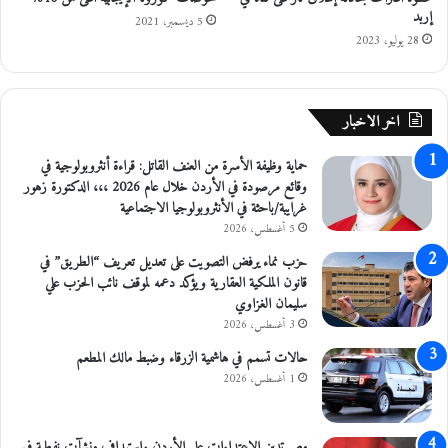
إربد
ي
ل
5 ديسمبر، 2021
اً
ع
28 يوليو، 2023
ا
م
2
اخر الاخبار
0
2
حماية وظيفة الأسرة من العنف القاتل: قراءة أنثروبولوجية في
2
وقائع مرصودة في الأردن خلال عام 2026 ،،، الدكتورة زهور
خ
غرايبة/باحثة في الأنثروبولوجيا الاجتماعية
ا
ل
5 أغسطس، 2026
ي
حزب نماء يرفض التصويت على تعديل تعريف “الطريق” في
م
قانون الملكية العقارية ويؤكد دعمه لموقف نائب الحزب علي
ن
سليمان الغزاوي
ا
3 أغسطس، 2026
ل
ح
حالات تسمم في هاشمية الزرقاء وضبط مالك المطعم
و
1 أغسطس، 2026
ا
د
ث
مصر تدين الاعتداءات على الأردن واستهداف منشآت نفطية في