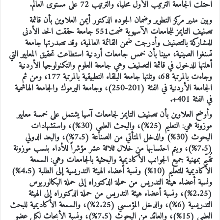
احتلت الجامعة الترتيب الأول محلياً، والترتيب 72 على مستوى العالم.
وبين مدير مركز التطوير وضمان الجوده الدكتور أيمن العلاوين بأن قائمة
تصنيف التايمز للجامعات الآسيوية ضمت551 جامعة حققت الحد الأدنى
للمشاركة بالتصنيف وأدرجت ضمن القائمة العالمية، وقد تصدرتها جامعة
تسنغوا الصينية، مبينا بأن خمس جامعات أردنية استطاعت تحقيق المعايير التي
أهلتها للدخول في قائمة التصنيف وهي جامعة العلوم والتكنولوجيا الأردنية
وجاءت بالمرتبة 68، وتلتها جامعة البلقاء التطبيقية بالمرتبة 177، ومن ثم
الجامعة الأردنية في الفئة (201-250)، وجامعة اليرموك والجامعة الهاشمية
في الفئة 401+.
وأوضح العلاوين بأن تصنيف التايمز لجامعات آسيا يشتمل على خمسة معايير
موزونة هي: التعليم (25%)، والبحث العلمي (30%)، واستشهادات
البحوث (30%) والدخل المتأتي من الصناعة (7.5%)، والبعد الدولي
(7.5%)، ويتم احتسابها من خلال ثلاثة عشر مؤشراً للأداء بنسب موزونة
تُقيّم بمهنية جميع الجوانب الأكاديمية والبحثية بالجامعات وهي: السمعة
الأكاديمية للتعليم (10%) ونسبة أعضاء الهيئة التدريسية إلى الطلبة (4.5%)
ونسبة أعضاء هيئة التدريس من حملة الدكتوراه إلى حملة البكالوريوس
(2.25%)، ونسبة أعضاء هيئة التدريس من حملة الدكتوراه إلى الهيئة
التدريسية (6%)، والدخل المؤسسي (2.25%)، والسمعة الأكاديمية للبحث
العلمي (15%)، والعائد من البحوث (7.5%)، ونسبة الأبحاث لكل عضو