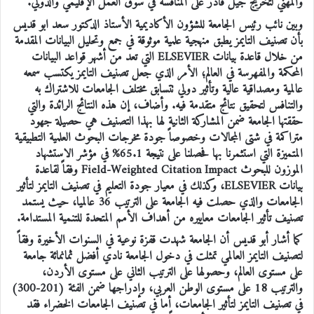
والمهني لتخريج جيل قادر على المنافسة في سوق العمل الإقليمي والدولي.
وبين نائب رئيس الجامعة للشؤون الأكاديمية الأستاذ الدكتور سعد ابو قديس
بأن تصنيف التايمز يطبق منهجية علمية موثوقة في جمع وتحليل البيانات المقدمة
من خلال قاعدة بيانات ELSEVIER التي تعد من أشهر قواعد البيانات
المحكمة والمفهرسة في العالم؛ الأمر الذي جعل تصنيف التايمز يكتسب سمعه
عالمية ومصداقية عالية وتأثير دولي تتسابق مختلف الجامعات للاشتراك به
والتنافس لتحقيق نتائج متقدمة فيه. وأضاف، إن هذه النتائج الرائدة والتي
حققتها الجامعة ضمن المشاركة الثانية لها بهذا التصنيف هي حصيلة جهود
متراكمة في شتى المجالات وخصوصاً جودة مخرجات البحوث العلمية التطبيقية
المتميزة التي استثمرنا بها فحصلنا على نتيجة 65.1% في مؤشر الاستشهاد
الموزون للبحوث Field-Weighted Citation Impact وفقاً لقاعدة
بيانات ELSEVIER، وكذلك في معيار جودة التعليم في تصنيف التايمز لتأثير
الجامعات والذي حصلت فيه الجامعة على الترتيب 36 عالميا، حيث يستمد
تصنيف تأثير الجامعات معاييره من أهداف الأمم المتحدة للتنمية المستدامة.
كما أشار أبو قديس أن الجامعة شهدت قفزة نوعية في السنوات الأخيرة وفقاً
لتصنيف التايمز العالمي تمثلت في دخول الجامعة نادي أفضل ثمانمائة جامعة
على مستوى العالم، وحصولها على الترتيب الثاني على مستوى الأردن،
والترتيب 18 على مستوى الوطن العربي، وإدراجها ضمن الفئة (201-300)
في تصنيف التايمز لتأثير الجامعات، أما في تصنيف الجامعات الخضراء فقد