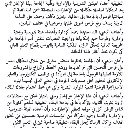
التطبيقية أعضاء الهيئتين التدريسية والإدارية وطلبة الجامعة بهذا الإنجاز الذي
يعد استكمالا لسلسلة متكاملة من الإنجازات المستحقة ضمن استراتيجية تم
صياغتها للوصول بالجامعة إلى العالمية، وتعزيز مكانتها وسمعتها على الساحة
الدولية بهدف رفع فرص تسويق طلبتها وخريجيها في مختلف الميادين.
وأضاف الزعبي، لقد اجتهدنا جميعاً كإدارة وأعضاء هيئة تدريسية وبحثية
وإدارية وطوعنا جميع إمكانياتنا وواجهنا التحديات لننقش أسم الجامعة على
الخريطة العالمية لنحقق الرؤى الملكية السامية بالنهوض بقطاع التعليم العالي
كي يكون محط أنظار طلبة المنطقة.
وأعلن الزعبي، أن الجامعة ينتظرها مستقبل مشرق من خلال استكمال العمل
على فرص التحسين التي تم تحديدها ووضع الخطط والبرامج والمشروعات
اللازمة لتطبيقها للوصول بالجامعة إلى الريادة في توظيف التكنولوجيا والتعليم
الإلكتروني لتحقيق أعلى مستويات الجودة في التعليم العالي تجسيداً لبنود
الاستراتيجية الوطنية لتنمية الموارد البشرية والتي هي محط اهتمام جلالة الملك.
وأضاف الزعبي، أن هذا الإنجاز هو إنجاز وطني بامتياز تحقق مع احتفالات
الدولة بمئويتها الثانية، ونؤكد بأننا في جامعة البلقاء التطبيقية نساهم كغيرنا من
نشامى الوطن كل في موقعه لتعظيم الإنجازات، وأن أعضاء الهيئة التدريسية
والإدارية والطلبة وجميع الشركاء من المؤسسات الوطنية مصممين على تحقيق
الهدف وإكمال الرسالة بجعل البلقاء التطبيقية صاحبة تميز في التعليم التقني