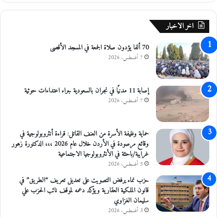
ع
ر
ل
و
اخر الاخبار
ى
ج
أ
م
70 ألفا يؤدون صلاة الجمعة في المسجد الأقصى
ص
خ
ح
7 أغسطس، 2026
د
ا
ر
ب
ا
ا
ت
إصابة 11 مدنيًا في نجران بالسعودية جراء اعتداءات حوثية
ل
ف
7 أغسطس، 2026
ع
ي
م
ا
ل
ل
حماية وظيفة الأسرة من العنف القاتل: قراءة أنثروبولوجية في
ب
وقائع مرصودة في الأردن خلال عام 2026 ،،، الدكتورة زهور
ل
غرايبة/باحثة في الأنثروبولوجيا الاجتماعية
ق
5 أغسطس، 2026
ا
حزب نماء يرفض التصويت على تعديل تعريف “الطريق” في
ء
قانون الملكية العقارية ويؤكد دعمه لموقف نائب الحزب علي
.
سليمان الغزاوي
.
ص
3 أغسطس، 2026