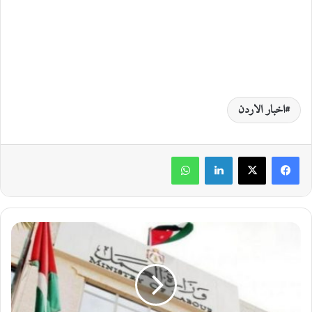
اخبار الاردن
لينكدإن
واتساب
ا
ل
ع
م
ل
ت