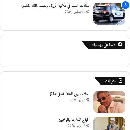
و
حالات تسمم في هاشمية الزرقاء وضبط مالك المطعم
ر
1 أغسطس، 2026
تابعنا على فيسبوك
منوعات
إخلاء سبيل الفنان فضل شاكر
8 يوليو، 2026
افراح البلاونه والياصجين
13 يونيو، 2026