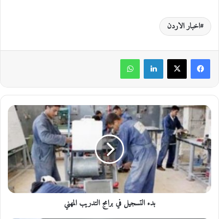
اخبار الاردن
لينكدإن
واتساب
ب
د
ء
ا
ل
ت
س
ج
ي
بدء التسجيل في برامج التدريب المهني
ل
ف