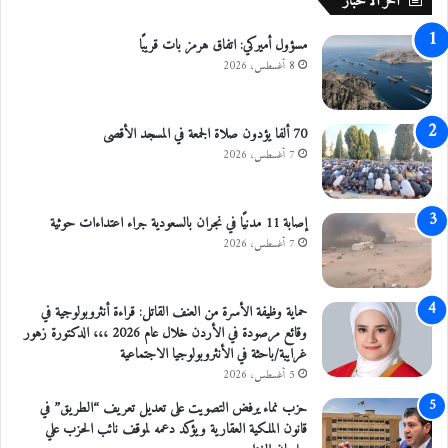
اخر الاخبار
ا
ض
مسؤول أميركي: اتفاق هرمز بات قريبًا
ي
8 أغسطس، 2026
70 ألفا يؤدون صلاة الجمعة في المسجد الأقصى
7 أغسطس، 2026
إصابة 11 مدنيًا في نجران بالسعودية جراء اعتداءات حوثية
7 أغسطس، 2026
حماية وظيفة الأسرة من العنف القاتل: قراءة أنثروبولوجية في
وقائع مرصودة في الأردن خلال عام 2026 ،،، الدكتورة زهور
غرايبة/باحثة في الأنثروبولوجيا الاجتماعية
5 أغسطس، 2026
حزب نماء يرفض التصويت على تعديل تعريف “الطريق” في
قانون الملكية العقارية ويؤكد دعمه لموقف نائب الحزب علي