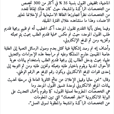
الماضية، بتخفيض القبول بنسبة 35 % في أكثر من 300 تخصص
من التخصصات الراكدة والمشبعة، حيث كان هناك ايقافاً للعدد
من التخصصات نظراً لتجاوزها الطاقة الاستيعابية أو لإخلالها لمعايير
الاعتماد، وهذا ما سنشاهده خلال الفترة المقبلة.
وفيما يتعلق بآلية التقديم للقبول الموحد، أكد الخطيب أنه تم تقييم برمجية تقديم
طلب القبول الموحد، حيث تم عكس عملية تقديم الطلب بحيث يتم تعبئته
وتخزينه ومن ثم الدفع الإلكتروني.
وأضاف إنه تم رصد إشكالية فنية تتمثل بعدم وصول الرسائل النصية إلى الطلبة
خاصة المقيمين خارج المملكة وعليه تم مراجعة هذه الإجراءات والتعديل
عليها، بحيث يدخل الطالب إلى برمجية تقديم الطلب باستخدام بيانات هوية
الأحوال المدنية ويقوم باختيار طلبه وتعبئته وتخزين طلبه ومن ثم التوجه إلى
إحدى قنوات الدفع الالكتروني ويكون رقم الدفع هو الرقم الوطني.
وقال: “نحن حاليا وقبيل الإعلان عن نتائج الثانوية العامة في مرحلة تحديث
بيانات الموقع الالكتروني لوحدة تنسيق القبول الموحد وما
هي التخصصات المطروحة لعملية القبول، كما ونقوم بأعمال التحديث على
البوابة الالكترونية “اختر تخصصك” التي تبين المعلومات
عن التخصصات الراكدة والمشبعة والمطلوبة لسوق العمل”.