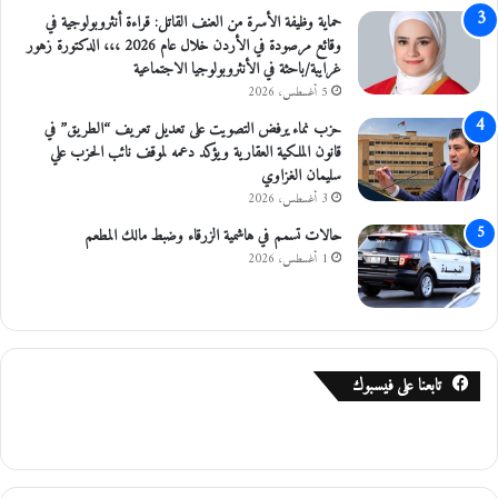
ي
حماية وظيفة الأسرة من العنف القاتل: قراءة أنثروبولوجية في
د
وقائع مرصودة في الأردن خلال عام 2026 ،،، الدكتورة زهور
ي
غرايبة/باحثة في الأنثروبولوجيا الاجتماعية
و
5 أغسطس، 2026
حزب نماء يرفض التصويت على تعديل تعريف “الطريق” في
قانون الملكية العقارية ويؤكد دعمه لموقف نائب الحزب علي
سليمان الغزاوي
3 أغسطس، 2026
حالات تسمم في هاشمية الزرقاء وضبط مالك المطعم
1 أغسطس، 2026
تابعنا على فيسبوك