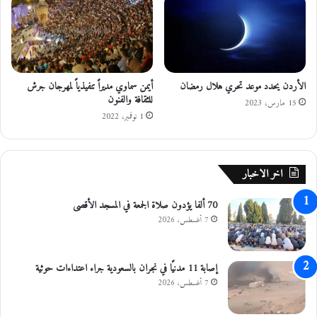
ة
ع
ب
ر
م
الأردن يحدد موعد تحري هلال رمضان
أيمن سماوي مديراً تنفيذياً لمهرجان جرش
ع
للثقافة والفنون
ب
15 مارس، 2023
ر
1 نوفمبر، 2022
ج
ا
ب
اخر الاخبار
ر
ا
70 ألفا يؤدون صلاة الجمعة في المسجد الأقصى
ل
ح
7 أغسطس، 2026
د
و
د
إصابة 11 مدنيًا في نجران بالسعودية جراء اعتداءات حوثية
ي
7 أغسطس، 2026
_
ف