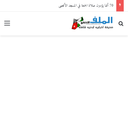
70 ألفا يؤدون صلاة الجمعة في المسجد الأقصى
بحث عن
القا