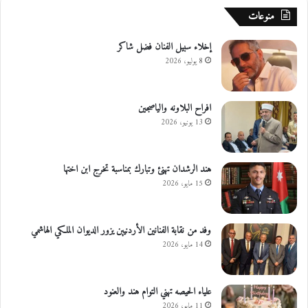
منوعات
إخلاء سبيل الفنان فضل شاكر
8 يوليو، 2026
افراح البلاونه والياصجين
13 يونيو، 2026
هند الرشدان تهنئ وتبارك بمناسبة تخرج ابن اختها
15 مايو، 2026
وفد من نقابة الفنانين الأردنيين يزور الديوان الملكي الهاشمي
14 مايو، 2026
علياء الحيصه تهني التوام هند والعنود
11 مايو، 2026