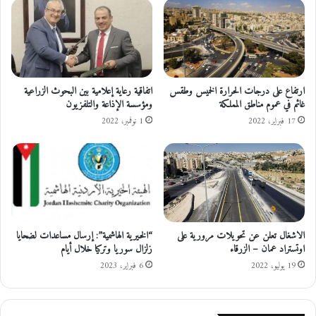
“
ب
م
ر
ر
ق
ك
د
ز
ي
ا
م
ل
ارتفاع على درجات الحرارة الخميس وطقس
اتفاقية رعاية إعلامية بين البحوث الزراعية
م
غائم في عموم مناطق المملكة
ومؤسسة الإذاعة والتلفزيون
م
ن
د
17 فبراير، 2022
1 نوفمبر، 2022
ذ
ي
س
ن
ن
ة
و
”
ا
ف
ت
ي
ا
الاشغال تعلن عن تحويلات مرورية على
“الخيرية الهاشمية”: إرسال مساعدات لضحايا
ل
اوتستراد عمان – الزرقاء
زلزال سوريا وتركيا خلال أيام
ق
د
19 يوليو، 2022
6 فبراير، 2023
س
ا
ل