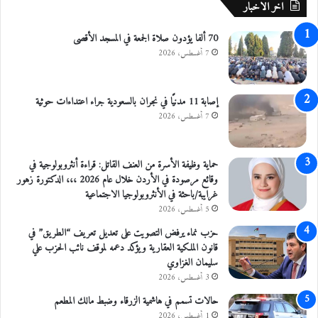
اخر الاخبار
ش
ر
70 ألفا يؤدون صلاة الجمعة في المسجد الأقصى
ق
ي
7 أغسطس، 2026
ة
إصابة 11 مدنيًا في نجران بالسعودية جراء اعتداءات حوثية
7 أغسطس، 2026
حماية وظيفة الأسرة من العنف القاتل: قراءة أنثروبولوجية في
وقائع مرصودة في الأردن خلال عام 2026 ،،، الدكتورة زهور
غرايبة/باحثة في الأنثروبولوجيا الاجتماعية
5 أغسطس، 2026
حزب نماء يرفض التصويت على تعديل تعريف “الطريق” في
قانون الملكية العقارية ويؤكد دعمه لموقف نائب الحزب علي
سليمان الغزاوي
3 أغسطس، 2026
حالات تسمم في هاشمية الزرقاء وضبط مالك المطعم
1 أغسطس، 2026