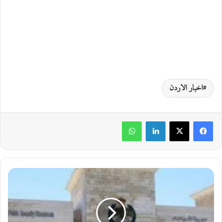
اخبار الاردن
لينكدإن
واتساب
ا
ل
أ
م
ن