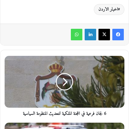
اخبار الاردن
لينكدإن
واتساب
6
ل
ج
ا
ن
ف
ر
ع
ي
6 لجان فرعية في اللجنة الملكية لتحديث المنظومة السياسية
ة
ف
ي
ك