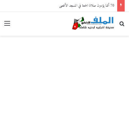
70 ألفا يؤدون صلاة الجمعة في المسجد الأقصى
بحث عن
القا