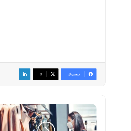
لينكدإن
فيسبوك
‫X
ت
ج
ا
ر