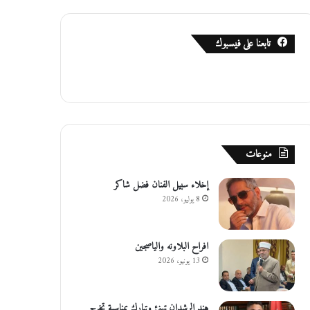
تابعنا على فيسبوك
منوعات
إخلاء سبيل الفنان فضل شاكر
8 يوليو، 2026
افراح البلاونه والياصجين
13 يونيو، 2026
هند الرشدان تهنئ وتبارك بمناسبة تخرج