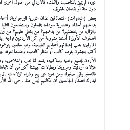
غيره، لم يميز بالمناصب، والتملك، فالأردني من أصول أخرى أ
دون منة أو نقصان لحقوق.
بعض (النضوات) المتحاذقين غلمان الثورية البرجوازية، أصح
بداخلهم أحقاد وعنصرية سوداء، يتجملون ويستخدمون التقيا ل
والؤال: من يحتضنهم؟ من يدعمهم؟ من يغطي عليهم؟ من أين له
الصفوف الأولى؟ أسئلة مشروعة من كل الأردنيين نواجه بها 
المارقين، يجب إعطائهم أحجامهم الطبيعية، وهم خانعين يتوهم
أكثر، يعيشون بثوب كاتب أو مُنظر كاذب، وعندما تعرفه ج
الأردن للجميع ولمحبيه وساكنيه، يتسع لنا بحب وإخلاص، وعل
هؤلاء، أردنيتنا وعروبتنا وبطولات جيشنا أكبر من أن يتجا
فالصغير يبقى صغيراً، ومن تعود على بيع وشراء الولاءات بالدر
ليدرك الصغار الجاحدين أن مكانهم ليس هنا… حمى الله الأر