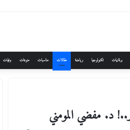
برلمانيات
تكنولوجيا
رياضة
مقالات
مناسبات
منوعات
وفيات
! د. مفضي المومني