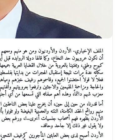
الملف الإخباري- الأردن والأردنيون ومن هو منهم ومعهم وبين
أن نكون عروبيون حد النخاع، وكما قالها دولة الروابده قبل أيا
كبوح وطني، وتغنينا بالعروبة من خلال القضايا العربية جميع
سكانه عدة مرات نتيجة إستقبال الهجرات من بدايتها بفلسطين
فعلاً لا قولاً احتضنوا الجميع، وقاسموهم رغيف خبزهم ومياه
والحاجة ومزاحمة المقيمين والاجئين وترفعوا بعروبيتهم وأنف
معزب شهم دائماً، وهذه أهم صفاته التي تسمعها من أي أجنبي
أما قدرنا، من حين إلى حين، أن يخرج علينا بعض الناعقين الم
منهم روائح الحقد الكامنة، النتنه والعصبية البغيضة ولو تلونوا
الأردن بظهره فهم أصحاب جنسيات أخرى..!، ورغم بعض الشو
ولا يقول غير ذلك إلا جاحد وحاقد.
الأردن أصبح لدى بعض العابثين المأجورين كرغيف الشعير، آك