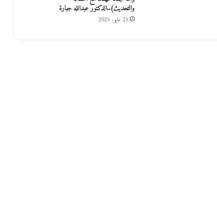
ف
والتحديث)..الدكتور عبدالله جبارة
ي
25 مايو، 2025
ب
ي
ت
ن
ج
م
ا
ل
د
ي
ن