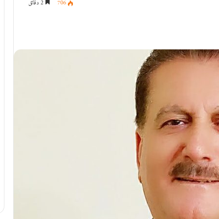
706
2 دقائق