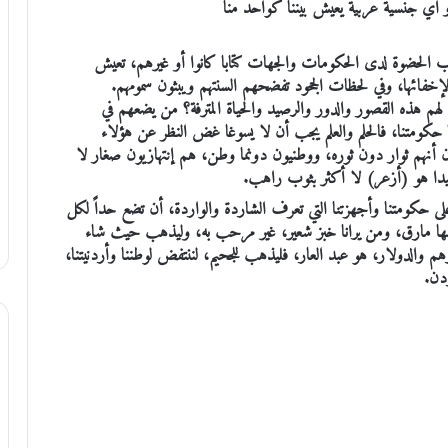
و أي جنسية عربية يعيش بيننا كواحد منا
اب الحضوة لدى الحكومات والجهات كتابا كانوا أو غيرهم، تعيش
إخفائها، وفي لحظات الجحود تفضحهم السنتهم ويبثون سمومهم.
م هذه القصور والدور والرصيد والحياة المترفة؟ من يضعهم في
حكومتنا، فالحلم والعلم يجب أن لا يسوغا غض النظر عن هؤلاء
ون أنهم ثوار دون ثوره، ووطنيون دونما وطن، هم إنتهازيون صغار لا
يدا هو (أزعر) لا أكثر بثوب راهب.
ى حكومتنا وأجهزتنا التي تعرف الشاردة والواردة، أن تضع حداً لكل
هلها مارق، ومن يرانا خبز شعير، غير مرحب به، وليذهب حيث شاء
هم والدولار، هو عبد العار، فليذهب للجحيم، لننتفض لوطننا وأردنيتنا،
دن.