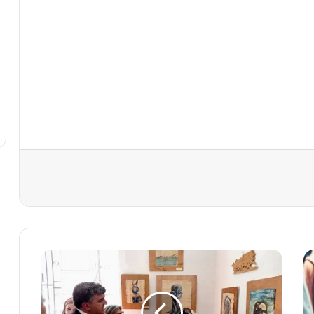
ا
ل
خ
و