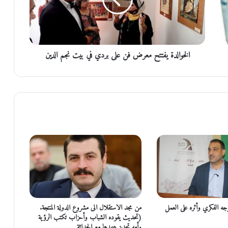
ا
ل
د
ة
ي
الخوالدة يفتتح معرض فن على بردي في بيت نجم الدين
ف
ت
ت
ح
م
ع
ر
ض
ف
ن
ع
ل
ى
ب
ر
جه الفكري وأثره على العمل
من مجد الاستقلال الى مشروع الدولة المنتجة.
د
(تحديث يقوده الشباب وأحزاب تكتب الرؤية
ي
وأمه تجدد عهدها مع الحداثة