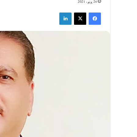
26 يونيو، 2021
فيسبوك
‫X
لينكدإن