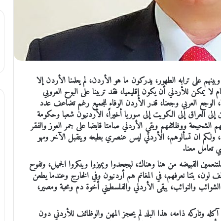
هم على ترابه الطهور، يدركون ما هو الأردن، لم يعلمنا الأردن إلا
م لا يمكن للأردني أن يكون إقليميا، فقد تربينا على البوح العروبي
ها، الوجع العربي وجعنا، قدر الأردن الوفاء للجميع رغم تضاعف عدد
 إلى العراق إلى الكويت إلى سوريا أخيراً، الأردنيون شعبا وحكومة
هم الشحيحة ووظائفهم وبقي الأردني صامتا قابضا على جمر العوز والفقر
تهم، ولكم ان تسألوهم، الأردني ليس عنصري بطبعه ويتقبل الآخر ومهو
 تعامل معنا.
تنعمين القبيضه من هنا وهناك، لبجحدوا ويميزوا وينكروا الجميل، وتفوح
 بألف لون، بتنا نعرفهم، في المغانم هم أردنيون وفي الخارج وعندما يطعن
ائب والنوائب، يبقى الأردني والفلسطيني أخوة دم ومحبة ومصير،
له وتاركه ذامه، هذا البلد لم يحجز المهن والوظائف للأردني دون