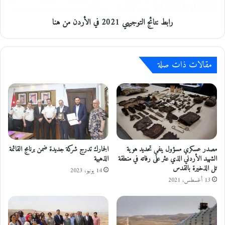
ة
ئ
ع
ج
ر
رابط نتائج التوجيهي 2021 في الأردن من هنا
ا
ا
ل
ق
ت
ا
و
مقالات ذات صلة
ل
ج
أ
ي
م
ه
ي
ي
ر
2
0
2
1
ف
مصدر عسكري مسؤول ينفي تحديد هوية
الجمارك تدرج شركة جديدة ضمن برنامج القائمة
الشهيد الأردني الذي عثر على رفاته في منطقة
الذهبية
ي
تل الذخيرة بالقدس
ا
14 يونيو، 2023
ل
13 أغسطس، 2021
أ
ر
د
ن