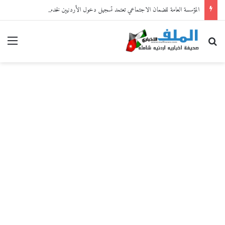
المؤسسة العامة للضمان الاجتماعي تعتمد تسجيل دخول الأردنيين لخدماتها الإلكترونية من خلال “سند”
بحث عن
القا