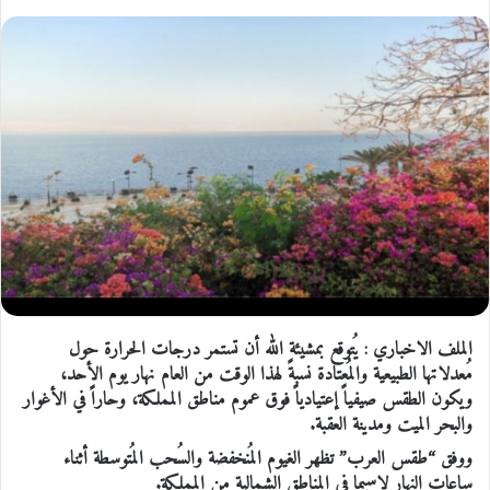
الملف الاخباري : يُتوقع بمشيئة الله أن تستمر درجات الحرارة حول
مُعدلاتها الطبيعية والمُعتادة نسبةً لهذا الوقت من العام نهار يوم الأحد،
ويكون الطقس صيفياً إعتيادياً فوق عموم مناطق المملكة، وحاراً في الأغوار
والبحر الميت ومدينة العقبة.
ووفق “طقس العرب” تظهر الغيوم المُنخفضة والسُحب المُتوسطة أثناء
ساعات النهار لاسيما في المناطق الشمالية من المملكة.