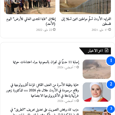
م
ن
ه
الفرايه: الأردن تسلّم مواطنين اثنين تسللا إلى
إطلاق “غابة المنتدى العالمي للأرض” اليوم
ن
فلسطين
(الأحد)
ا
17 مايو، 2021
22 مايو، 2022
اخر الاخبار
إصابة 11 مدنيًا في نجران بالسعودية جراء اعتداءات حوثية
7 أغسطس، 2026
حماية وظيفة الأسرة من العنف القاتل: قراءة أنثروبولوجية في
وقائع مرصودة في الأردن خلال عام 2026 ،،، الدكتورة زهور
غرايبة/باحثة في الأنثروبولوجيا الاجتماعية
5 أغسطس، 2026
حزب نماء يرفض التصويت على تعديل تعريف “الطريق” في