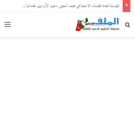
المؤسسة العامة للضمان الاجتماعي تعتمد تسجيل دخول الأردنيين لخدماتها الإلكترونية من خلال “سند”
بحث عن
القا