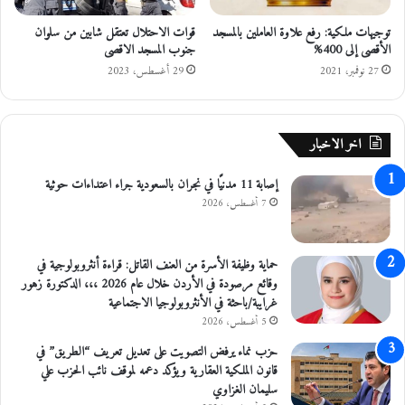
ب
توجيهات ملكية: رفع علاوة العاملين بالمسجد
قوات الاحتلال تعتقل شابين من سلوان
ا
الأقصى إلى 400%
جنوب المسجد الاقصى
ش
ر
27 نوفمبر، 2021
29 أغسطس، 2023
ة
ف
ي
اخر الاخبار
أ
م
إصابة 11 مدنيًا في نجران بالسعودية جراء اعتداءات حوثية
ي
ر
7 أغسطس، 2026
ك
ا
حماية وظيفة الأسرة من العنف القاتل: قراءة أنثروبولوجية في
وقائع مرصودة في الأردن خلال عام 2026 ،،، الدكتورة زهور
غرايبة/باحثة في الأنثروبولوجيا الاجتماعية
5 أغسطس، 2026
حزب نماء يرفض التصويت على تعديل تعريف “الطريق” في
قانون الملكية العقارية ويؤكد دعمه لموقف نائب الحزب علي
سليمان الغزاوي