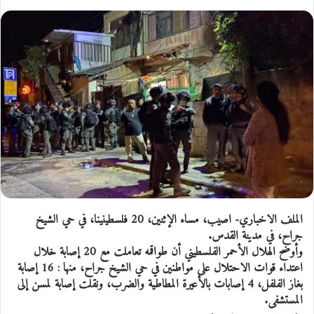
الملف الاخباري- اصيب، مساء الإثنين، 20 فلسطينينا، في حي الشيخ
جراح، في مدينة القدس.
وأوضح الهلال الأحمر الفلسطيني أن طواقمه تعاملت مع 20 إصابة خلال
اعتداء قوات الاحتلال على مواطنين في حي الشيخ جراح، منها : 16 إصابة
بغاز الفلفل، 4 إصابات بالأعيرة المطاطية والضرب، ونقلت إصابة لمسن إلى
المستشفى.