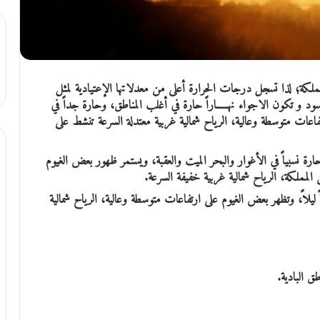
لمملكة؛ لذا تسجل درجات الحرارة أعلى من معدلاتها الإعتيادية لمثل
درجات مئوية، حيث تسود و تكون الاجواء نهـــــاراً حارة في أغلب المناطق، وحارة جداً في
اعات متوسطة وعالية، الرياح شمالية غربية معتدلة السرعة تنشط على
وحارة نسبياً في الأغوار والبحر الميت والعقبة، ويستمر ظهور بعض الغيوم
 المملكة، الرياح شمالية غربية خفيفة السرعة.
 ليلاً، وتظهر بعض الغيوم على ارتفاعات متوسطة وعالية، الرياح شمالية
ق البادية.