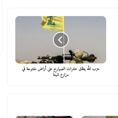
ح
ز
ب
ا
ل
ل
ه
ي
ط
حزب الله يطلق عشرات الصوارخ على أراض مفتوحة في
ل
ق
مزارع شبعا
ع
ش
ر
ا
ت
ا
ل