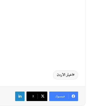
اخبار الاردن
لينكدإن
فيسبوك
‫X