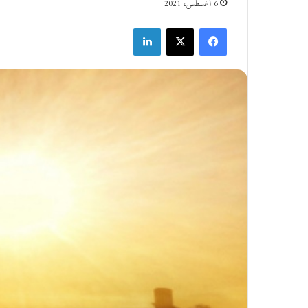
6 أغسطس، 2021
فيسبوك
‫X
لينكدإن