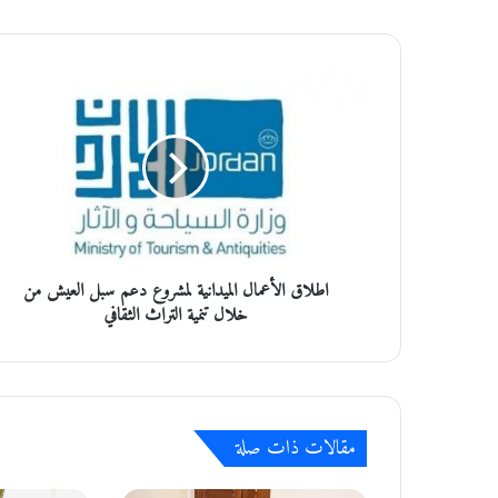
ا
ط
ل
ا
ق
ا
ل
أ
ع
اطلاق الأعمال الميدانية لمشروع دعم سبل العيش من
م
ا
خلال تنمية التراث الثقافي
ل
ا
ل
م
ي
مقالات ذات صلة
د
ا