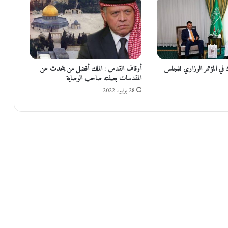
ص
و
ا
ر
خ
ع
ل
 في المؤتمر الوزاري للمجلس
أوقاف القدس : الملك أفضل من يتحدث عن
ى
المقدسات بصفته صاحب الوصاية
أ
28 يوليو، 2022
ر
ا
ض
م
ف
ت
و
ح
ة
ف
ي
م
ز