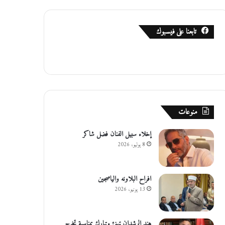
تابعنا على فيسبوك
منوعات
إخلاء سبيل الفنان فضل شاكر
8 يوليو، 2026
افراح البلاونه والياصجين
13 يونيو، 2026
هند الرشدان تهنئ وتبارك بمناسبة تخرج