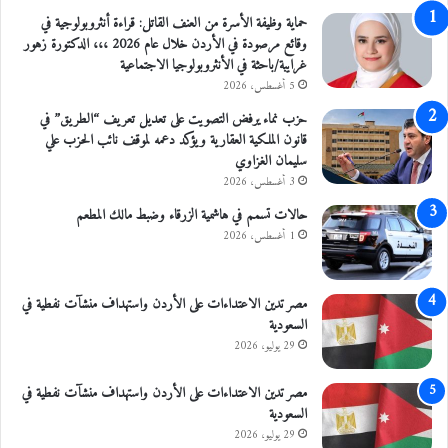
ز
حماية وظيفة الأسرة من العنف القاتل: قراءة أنثروبولوجية في
ي
وقائع مرصودة في الأردن خلال عام 2026 ،،، الدكتورة زهور
ز
غرايبة/باحثة في الأنثروبولوجيا الاجتماعية
ا
5 أغسطس، 2026
ل
ت
حزب نماء يرفض التصويت على تعديل تعريف “الطريق” في
ع
قانون الملكية العقارية ويؤكد دعمه لموقف نائب الحزب علي
ا
سليمان الغزاوي
و
3 أغسطس، 2026
ن
حالات تسمم في هاشمية الزرقاء وضبط مالك المطعم
ا
1 أغسطس، 2026
ل
ا
ق
ت
مصر تدين الاعتداءات على الأردن واستهداف منشآت نفطية في
ص
السعودية
ا
29 يوليو، 2026
د
ي
مصر تدين الاعتداءات على الأردن واستهداف منشآت نفطية في
ب
السعودية
ي
29 يوليو، 2026