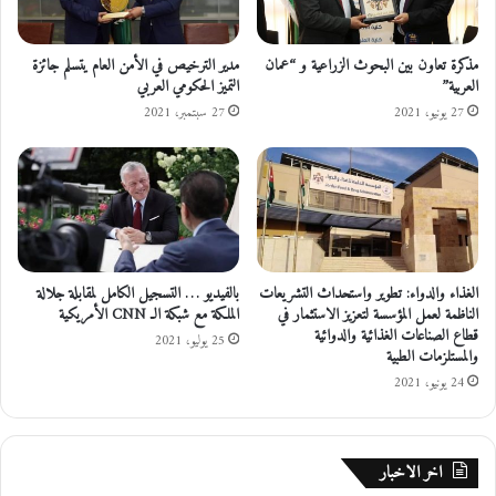
ن
ر
و
د
ف
ن
مذكرة تعاون بين البحوث الزراعية و “عمان
مدير الترخيص في الأمن العام يتسلم جائزة
ا
العربية”
التميز الحكومي العربي
ي
ك
ة
27 يونيو، 2021
27 سبتمبر، 2021
ل
ا
ل
ل
أ
إ
ط
م
ف
ا
ا
ر
ل
ا
الغذاء والدواء: تطوير واستحداث التشريعات
بالفيديو … التسجيل الكامل لمقابلة جلالة
ت
الناظمة لعمل المؤسسة لتعزيز الاستثمار في
الملكة مع شبكة الـ CNN الأمريكية
ي
قطاع الصناعات الغذائية والدوائية
ة
25 يوليو، 2021
والمستلزمات الطبية
ت
24 يونيو، 2021
ب
ح
ث
ت
اخر الاخبار
ع