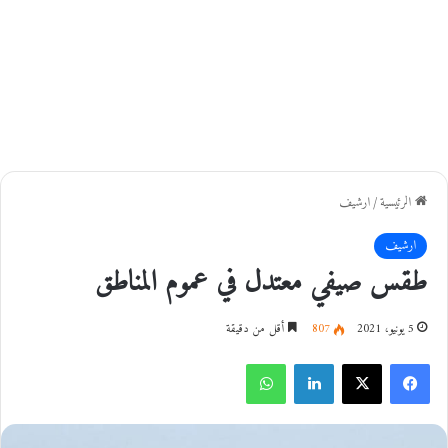
الرئيسية
/
ارشيف
ارشيف
طقس صيفي معتدل في عموم المناطق
5 يونيو، 2021
807
أقل من دقيقة
فيسبوك
‫X
لينكدإن
واتساب