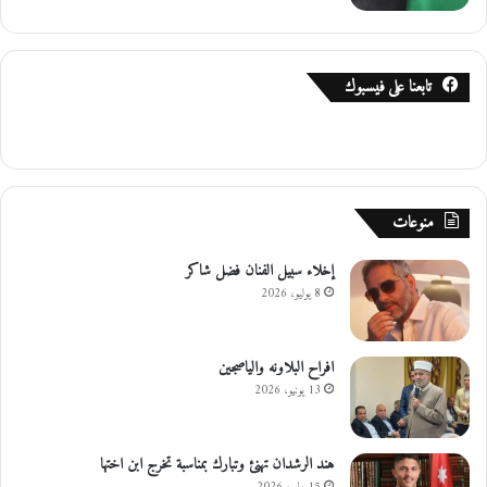
ن
ا
ل
ب
تابعنا على فيسبوك
ل
د
ي
ن
منوعات
إخلاء سبيل الفنان فضل شاكر
8 يوليو، 2026
افراح البلاونه والياصجين
13 يونيو، 2026
هند الرشدان تهنئ وتبارك بمناسبة تخرج ابن اختها