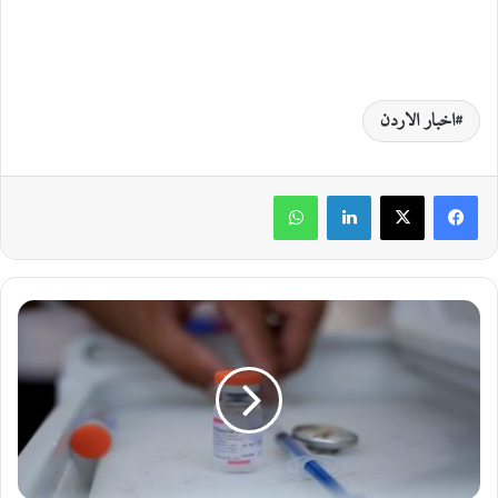
اخبار الاردن
لينكدإن
واتساب
ا
ل
ص
ي
ن
ت
ق
ر