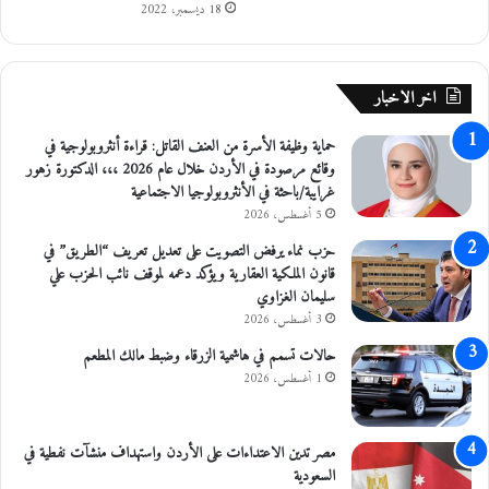
18 ديسمبر، 2022
ن
ا
ف
ل
ي
ط
ذ
ف
اخر الاخبار
غ
ي
د
ل
حماية وظيفة الأسرة من العنف القاتل: قراءة أنثروبولوجية في
اً
ة
وقائع مرصودة في الأردن خلال عام 2026 ،،، الدكتورة زهور
ا
غرايبة/باحثة في الأنثروبولوجيا الاجتماعية
ل
5 أغسطس، 2026
ت
ق
حزب نماء يرفض التصويت على تعديل تعريف “الطريق” في
ن
قانون الملكية العقارية ويؤكد دعمه لموقف نائب الحزب علي
ي
سليمان الغزاوي
ة
3 أغسطس، 2026
حالات تسمم في هاشمية الزرقاء وضبط مالك المطعم
1 أغسطس، 2026
مصر تدين الاعتداءات على الأردن واستهداف منشآت نفطية في
السعودية