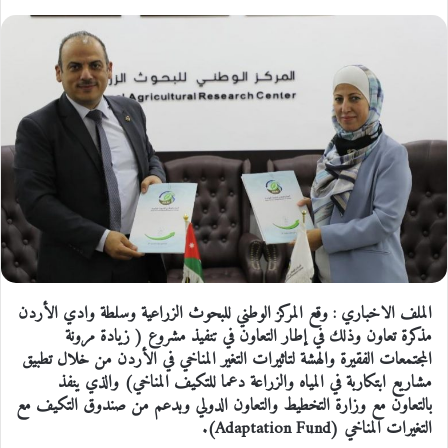
الملف الاخباري : وقع المركز الوطني للبحوث الزراعية وسلطة وادي الأردن
مذكرة تعاون وذلك في إطار التعاون في تنفيذ مشروع ( زيادة مرونة
المجتمعات الفقيرة والهشة لتاثيرات التغير المناخي في الأردن من خلال تطبيق
مشاريع ابتكاربة في المياه والزراعة دعما للتكيف المناخي) والذي ينفذ
بالتعاون مع وزارة التخطيط والتعاون الدولي وبدعم من صندوق التكيف مع
التغيرات المناخي (Adaptation Fund).