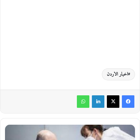
اخبار الاردن
لينكدإن
واتساب
إ
ج