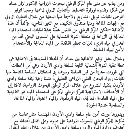
ومن جانبه عبر مدير عام المركز الوطني للبحوث الزراعية الدكتور نزار حداد
عن شكره وتقديره لوزارة التخطيط والتعاون الدولي لدعمها وسعيها لتوفير
الفرص لغايات تمويل المشاريع ولاسيما منها البحثية من خلال التعاون الدولي
مع الجهات المانحة ومنها صندوق التكيف مع التغير المناخي، مؤكداً أن هذة
الاتفاقية ستمكن المركز الوطني من تشغيل محطة بحثية لغايات استخدام المياه
المعالجة في الزراعة في منطقة الشونة الشمالية على المستوى البحثي للحد من
الهدر في مياه الري، لغايات تعظيم الفائدة من المياه المعالجة والاستخدام
الأمن للمياه المعالجة.
وخلال حفل توقيع الاتفاقية بين حداد أن المحطة المستهدفة في الاتفاقية هي
محطة تنقية الشونة الشمالية التابعة لسلطة وادي الأردن وهي من المحطات
التي طورت حديثاً من قبل السلطة وسوف يتم استغلال المساحة المتاحة منها
لغايات إجراء البحث العلمي الزراعي التطبيقي، مثمنا رغبة وثقة سلطة وادي
الأردن بتنفيذ المشروع من خلال المركز الوطني للبحوث الزراعية، لافتا إلى
أن الأهداف الاستراتيجية للمركز الوطني تركز على استخدام المياه غير التقليدية
مثل المياه العادمة المعالجة، المياه الرمادية، والمياه الحدية، والمياه المالحة،
والسطحية متدنية الجودة.
وبدورها عبرت أمين عام سلطة وادي الأردن المهندسة منار محاسنة عن
شكرها للمركز الوطني للبحوث الزراعية على تعاونه وعلى اتفاق أهدافه مع
أهداف وزارة المياه والري وسلطة وادي الأردن من خلال إيجاد الحلول