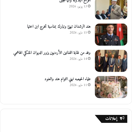
افراح البلاونه والياصجين
13 يونيو، 2026
هند الرشدان تهنئ وتبارك بمناسبة تخرج ابن اختها
15 مايو، 2026
وفد من نقابة الفنانين الأردنيين يزور الديوان الملكي الهاشمي
14 مايو، 2026
علياء الحيصه تهني التوام هند والعنود
11 مايو، 2026
إعلانات