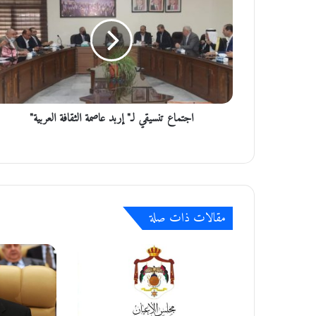
ت
م
ا
ع
ت
ن
س
اجتماع تنسيقي لـ" إربد عاصمة الثقافة العربية"
ي
ق
ي
ل
ـ
"
إ
مقالات ذات صلة
ر
ب
د
ع
ا
ص
م