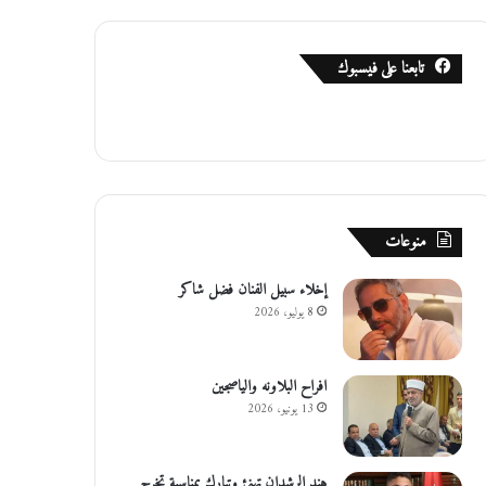
تابعنا على فيسبوك
منوعات
إخلاء سبيل الفنان فضل شاكر
8 يوليو، 2026
افراح البلاونه والياصجين
13 يونيو، 2026
هند الرشدان تهنئ وتبارك بمناسبة تخرج