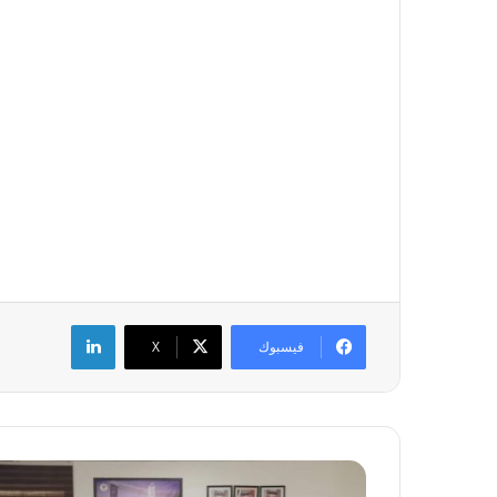
لينكدإن
فيسبوك
‫X
ا
ج