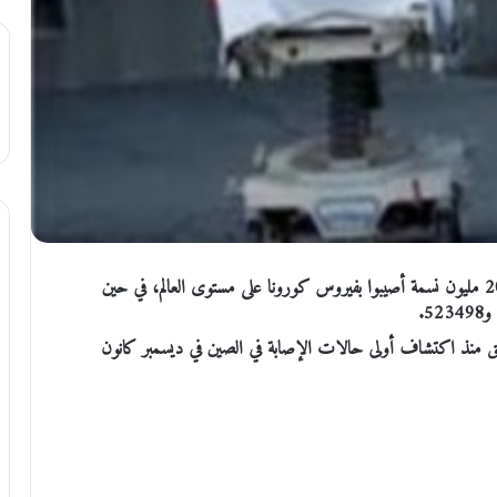
الملف الاخباري : أظهر إحصاء لرويترز أن أكثر من 206.48 مليون نسمة أصيبوا بفيروس كورونا على مستوى العالم، في حين
بالفيروس في أكثر من 210 دول ومناطق منذ اكتشاف أولى حالات الإصابة في الصين في ديسمبر كانون