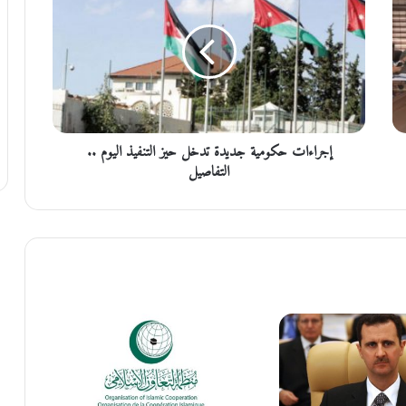
ر
ا
ء
ا
ت
ح
ك
إجراءات حكومية جديدة تدخل حيز التنفيذ اليوم ..
و
م
التفاصيل
ي
ة
ج
د
ي
د
ة
ت
د
خ
ل
ح