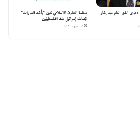
ي
ز
 دعوى الحق العام ضد بشار
منظمة التعاون الاسلامي تدين “بأشد العبارات”
ا
هجمات إسرائيل ضد الفلسطينيين
ل
12 مايو، 2021
ت
ن
ف
ي
ذ
ا
ل
ي
و
م
.
.
ا
ل
ت
ف
ا