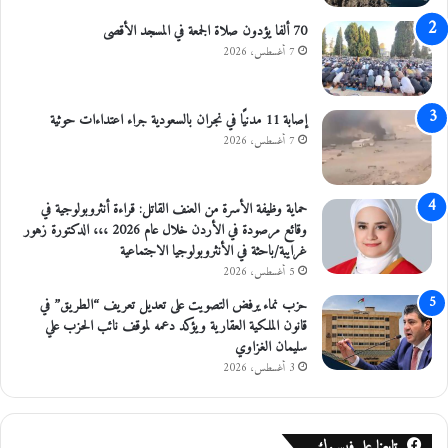
ع
س
ا
ر
70 ألفا يؤدون صلاة الجمعة في المسجد الأقصى
مّ
و
7 أغسطس، 2026
ة
ح
د
ا
ا
ل
إصابة 11 مدنيًا في نجران بالسعودية جراء اعتداءات حوثية
خ
ع
7 أغسطس، 2026
ل
ط
م
ا
ر
ء
حماية وظيفة الأسرة من العنف القاتل: قراءة أنثروبولوجية في
ا
ف
وقائع مرصودة في الأردن خلال عام 2026 ،،، الدكتورة زهور
ك
ي
غرايبة/باحثة في الأنثروبولوجيا الاجتماعية
ز
س
5 أغسطس، 2026
ا
و
ل
م
حزب نماء يرفض التصويت على تعديل تعريف “الطريق” في
إ
قانون الملكية العقارية ويؤكد دعمه لموقف نائب الحزب علي
ص
سليمان الغزاوي
ل
3 أغسطس، 2026
ا
ح
و
تابعنا على فيسبوك
ا