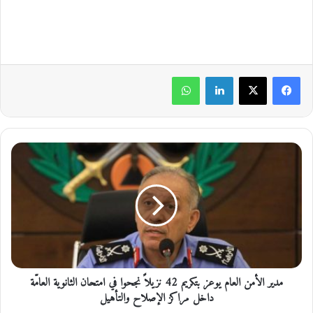
لينكدإن
واتساب
م
د
ي
ر
ا
ل
أ
م
ن
مدير الأمن العام يوعز بتكريم 42 نزيلاً نجحوا في امتحان الثانوية العامّة
ا
ل
داخل مراكز الإصلاح والتأهيل
ع