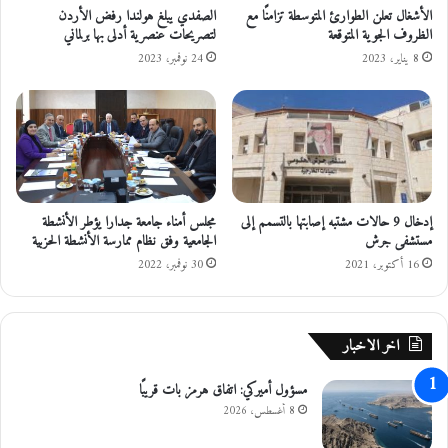
ح
ش
الأشغال تعلن الطوارئ المتوسطة تزامنًا مع
الصفدي يبلغ هولندا رفض الأردن
و
الظروف الجوية المتوقعة
لتصريحات عنصرية أدلى بها برلماني
ا
ا
م
8 يناير، 2023
24 نوفمبر، 2023
ف
ل
ي
ة
ا
ت
م
ع
ت
ز
ح
ز
ا
ا
إدخال 9 حالات مشتبه إصابتها بالتسمم إلى
مجلس أمناء جامعة جدارا يؤطر الأنشطة
ن
ل
مستشفى جرش
الجامعية وفق نظام ممارسة الأنشطة الحزبية
ا
ا
ل
ن
16 أكتوبر، 2021
30 نوفمبر، 2022
ث
ت
ا
م
ن
ا
اخر الاخبار
و
ء
ي
و
مسؤول أميركي: اتفاق هرمز بات قريبًا
ة
ت
ا
غ
8 أغسطس، 2026
ل
ر