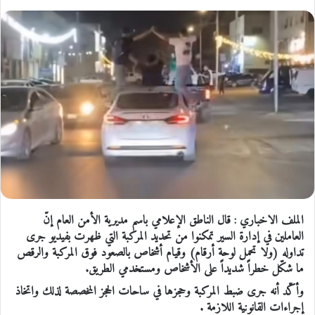
الملف الاخباري : قال الناطق الإعلامي باسم مديرية الأمن العام إنّ
العاملين في إدارة السير تمكنوا من تحديد المركبة التي ظهرت بفيديو جرى
تداوله (ولا تحمل لوحة أرقام) وقيام أشخاص بالصعود فوق المركبة والرقص
ما شكّل خطراً شديداً على الأشخاص ومستخدمي الطريق.
وأكّد أنه جرى ضبط المركبة وحجزها في ساحات الحجز المخصصة لذلك واتخاذ
إجراءات القانونية اللازمة .