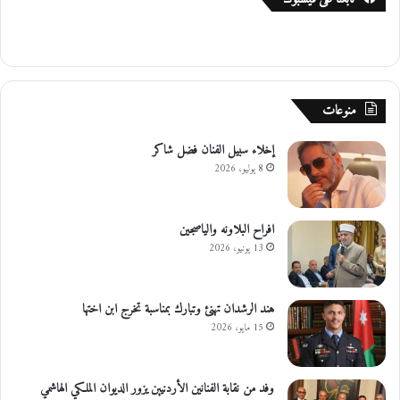
ل
ت
أ
ه
ي
منوعات
ل
إخلاء سبيل الفنان فضل شاكر
8 يوليو، 2026
افراح البلاونه والياصجين
13 يونيو، 2026
هند الرشدان تهنئ وتبارك بمناسبة تخرج ابن اختها
15 مايو، 2026
وفد من نقابة الفنانين الأردنيين يزور الديوان الملكي الهاشمي