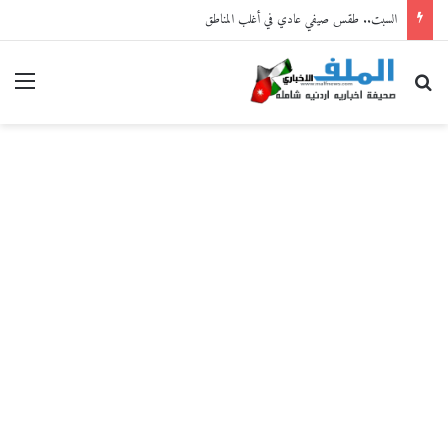
السبت.. طقس صيفي عادي في أغلب المناطق
بحث عن
القا